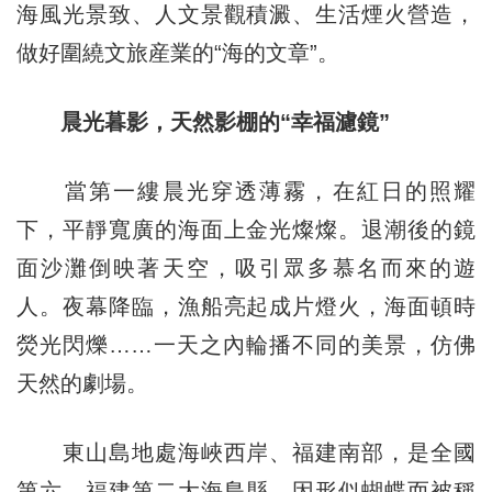
海風光景致、人文景觀積澱、生活煙火營造，
做好圍繞文旅産業的“海的文章”。
晨光暮影，天然影棚的“幸福濾鏡”
當第一縷晨光穿透薄霧，在紅日的照耀
下，平靜寬廣的海面上金光燦燦。退潮後的鏡
面沙灘倒映著天空，吸引眾多慕名而來的遊
人。夜幕降臨，漁船亮起成片燈火，海面頓時
熒光閃爍……一天之內輪播不同的美景，仿佛
天然的劇場。
東山島地處海峽西岸、福建南部，是全國
第六、福建第二大海島縣，因形似蝴蝶而被稱