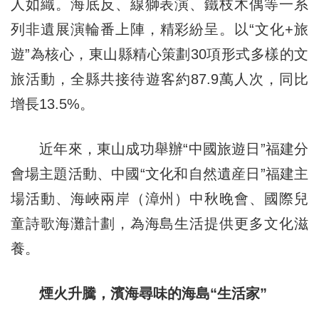
人如織。海底反、線獅表演、鐵枝木偶等一系
列非遺展演輪番上陣，精彩紛呈。以“文化+旅
遊”為核心，東山縣精心策劃30項形式多樣的文
旅活動，全縣共接待遊客約87.9萬人次，同比
增長13.5%。
近年來，東山成功舉辦“中國旅遊日”福建分
會場主題活動、中國“文化和自然遺産日”福建主
場活動、海峽兩岸（漳州）中秋晚會、國際兒
童詩歌海灘計劃，為海島生活提供更多文化滋
養。
煙火升騰，濱海尋味的海島“生活家”