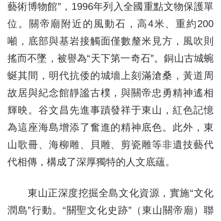
藝術博物館”，1996年列入全國重點文物保護單
位。關帝廟附近的風動石，高4米、重約200
噸，底部與基岩接觸面僅數釐米見方，風吹則
搖而不墜，被譽為“天下第一奇石”。銅山古城蜿
蜒其間，明代抗倭的城墻上刻滿滄桑，黃道周
故居與紀念館靜謐古樸，與關帝忠勇精神遙相
輝映。谷文昌先進事蹟發祥于東山，紅色記憶
為這座海島增添了奮進的精神底色。此外，東
山歌冊、海柳雕、貝雕、剪瓷雕等非遺技藝代
代相傳，構成了深厚獨特的人文底蘊。
東山正深度挖掘全島文化資源，實施“文化
潤島”行動。“關聖文化史跡”（東山關帝廟）聯