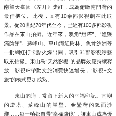
南望天臺因《左耳》走紅，成為俯瞰南門灣的
最佳機位。此後，又有10余部影視劇在此取
景。從20世紀70年代至今，已經有100多部影視
作品在東山拍攝。近年來，澳角“燈塔”、“漁獲
滿艙館”、蘇峰山、東山灣紅樹林、魚骨沙洲等
一批網紅打卡點火爆出圈，吸引31部影視綜藝
取景拍攝。東山島“天然影棚”的品牌效應持續釋
放，影視IP帶動文旅消費快速增長，“影視+文
旅”的模式更加成熟。
東山的海，常留下新人的幸福印記。南嶼
的燈塔、蘇峰山的崖壁、金鑾灣的鏡面沙
灘……每一幀都自帶“幸福濾鏡”，讓東山成為優