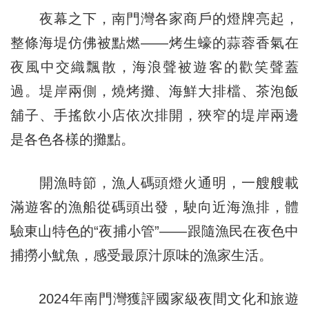
夜幕之下，南門灣各家商戶的燈牌亮起，
整條海堤仿佛被點燃——烤生蠔的蒜蓉香氣在
夜風中交織飄散，海浪聲被遊客的歡笑聲蓋
過。堤岸兩側，燒烤攤、海鮮大排檔、茶泡飯
舖子、手搖飲小店依次排開，狹窄的堤岸兩邊
是各色各樣的攤點。
開漁時節，漁人碼頭燈火通明，一艘艘載
滿遊客的漁船從碼頭出發，駛向近海漁排，體
驗東山特色的“夜捕小管”——跟隨漁民在夜色中
捕撈小魷魚，感受最原汁原味的漁家生活。
2024年南門灣獲評國家級夜間文化和旅遊