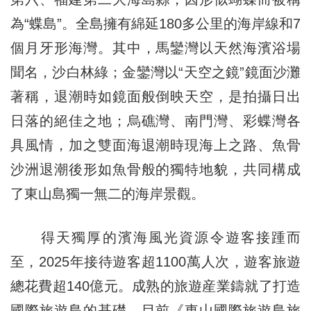
為“蝶島”。全島擁有綿延180多公里的海岸線和7
個月牙形海灣。其中，馬鑾灣以天然海濱浴場
聞名，沙白林綠；金鑾灣以“天空之鏡”鏡面沙灘
著稱，退潮時如鏡面般倒映天空，是拍攝日出
日落的絕佳之地；烏礁灣、南門灣、彩蝶灣各
具風情，加之雙面海退潮時現海上之路、魚骨
沙洲退潮後形如魚骨般的獨特地貌，共同構成
了東山島獨一無二的海岸景觀。
得天獨厚的濱海風光資源令遊客接踵而
至，2025年接待遊客超1100萬人次，遊客旅遊
總花費超140億元。成熟的旅遊産業鑄就了打造
國際旅遊島的基礎，目前《東山國際旅遊島旅