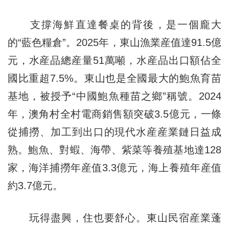
支撐海鮮直達餐桌的背後，是一個龐大
的“藍色糧倉”。2025年，東山漁業産值達91.5億
元，水産品總産量51萬噸，水産品出口額佔全
國比重超7.5%。東山也是全國最大的鮑魚育苗
基地，被授予“中國鮑魚種苗之鄉”稱號。2024
年，澳角村全村電商銷售額突破3.5億元，一條
從捕撈、加工到出口的現代水産産業鏈日益成
熟。鮑魚、對蝦、海帶、紫菜等養殖基地達128
家，海洋捕撈年産值3.3億元，海上養殖年産值
約3.7億元。
玩得盡興，住也要舒心。東山民宿産業蓬