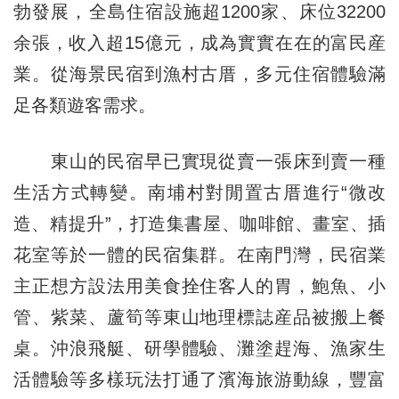
勃發展，全島住宿設施超1200家、床位32200
余張，收入超15億元，成為實實在在的富民産
業。從海景民宿到漁村古厝，多元住宿體驗滿
足各類遊客需求。
東山的民宿早已實現從賣一張床到賣一種
生活方式轉變。南埔村對閒置古厝進行“微改
造、精提升”，打造集書屋、咖啡館、畫室、插
花室等於一體的民宿集群。在南門灣，民宿業
主正想方設法用美食拴住客人的胃，鮑魚、小
管、紫菜、蘆筍等東山地理標誌産品被搬上餐
桌。沖浪飛艇、研學體驗、灘塗趕海、漁家生
活體驗等多樣玩法打通了濱海旅游動線，豐富