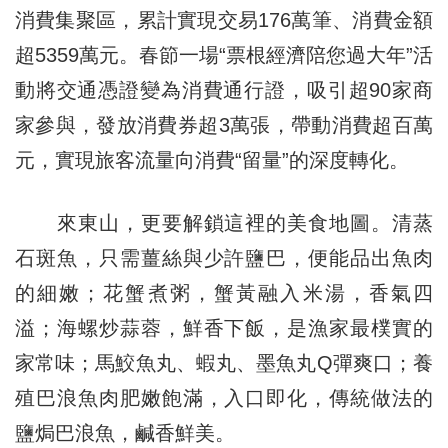
消費集聚區，累計實現交易176萬筆、消費金額
超5359萬元。春節一場“票根經濟陪您過大年”活
動將交通憑證變為消費通行證，吸引超90家商
家參與，發放消費券超3萬張，帶動消費超百萬
元，實現旅客流量向消費“留量”的深度轉化。
來東山，更要解鎖這裡的美食地圖。清蒸
石斑魚，只需薑絲與少許鹽巴，便能品出魚肉
的細嫩；花蟹煮粥，蟹黃融入米湯，香氣四
溢；海螺炒蒜蓉，鮮香下飯，是漁家最樸實的
家常味；馬鮫魚丸、蝦丸、墨魚丸Q彈爽口；養
殖巴浪魚肉肥嫩飽滿，入口即化，傳統做法的
鹽焗巴浪魚，鹹香鮮美。