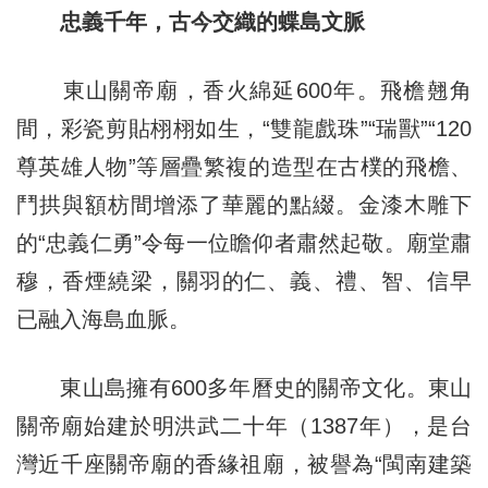
忠義千年，古今交織的蝶島文脈
東山關帝廟，香火綿延600年。飛檐翹角
間，彩瓷剪貼栩栩如生，“雙龍戲珠”“瑞獸”“120
尊英雄人物”等層疊繁複的造型在古樸的飛檐、
鬥拱與額枋間增添了華麗的點綴。金漆木雕下
的“忠義仁勇”令每一位瞻仰者肅然起敬。廟堂肅
穆，香煙繞梁，關羽的仁、義、禮、智、信早
已融入海島血脈。
東山島擁有600多年曆史的關帝文化。東山
關帝廟始建於明洪武二十年（1387年），是台
灣近千座關帝廟的香緣祖廟，被譽為“閩南建築