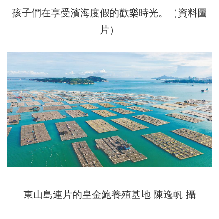
孩子們在享受濱海度假的歡樂時光。（資料圖
片）
東山島連片的皇金鮑養殖基地 陳逸帆 攝