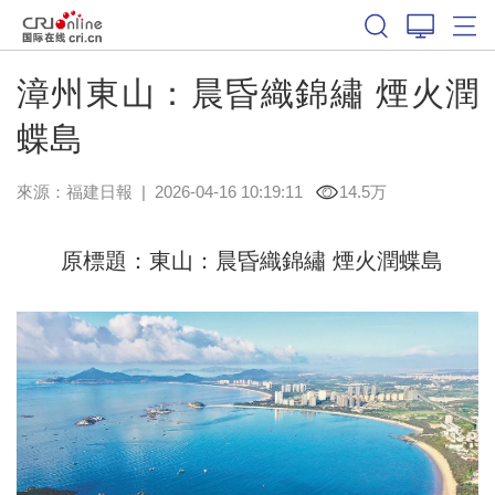
漳州東山：晨昏織錦繡 煙火潤
蝶島
來源：
福建日報
|
2026-04-16 10:19:11
14.5万
原標題：東山：晨昏織錦繡 煙火潤蝶島