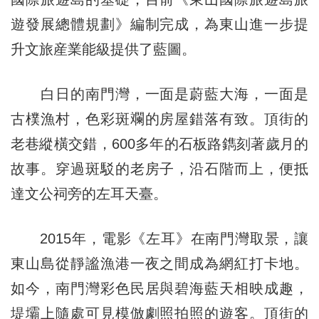
遊發展總體規劃》編制完成，為東山進一步提
升文旅産業能級提供了藍圖。
白日的南門灣，一面是蔚藍大海，一面是
古樸漁村，色彩斑斕的房屋錯落有致。頂街的
老巷縱橫交錯，600多年的石板路鐫刻著歲月的
故事。穿過斑駁的老房子，沿石階而上，便抵
達文公祠旁的左耳天臺。
2015年，電影《左耳》在南門灣取景，讓
東山島從靜謐漁港一夜之間成為網紅打卡地。
如今，南門灣彩色民居與碧海藍天相映成趣，
堤壩上隨處可見模倣劇照拍照的遊客。頂街的