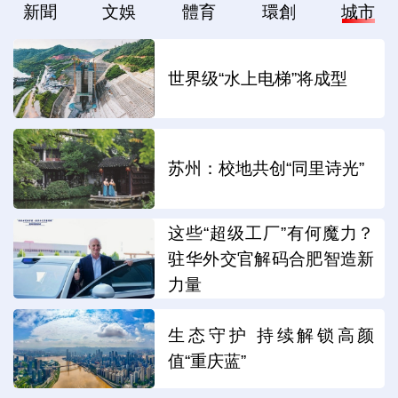
新聞
文娛
體育
環創
城市
世界级“水上电梯”将成型
苏州：校地共创“同里诗光”
这些“超级工厂”有何魔力？
驻华外交官解码合肥智造新
力量
生态守护 持续解锁高颜
值“重庆蓝”