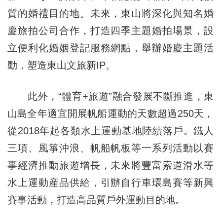
質的婚禮目的地。未來，東山將深化與知名婚
慶旅拍公司合作，打造四季主題婚拍場景，設
立便利化婚姻登記服務網點，舉辦婚慶主題活
動，塑造東山文旅新IP。
此外，“體育+旅遊”融合發展不斷推進，東
山島全年適宜開展帆船運動的天數超過250天，
從2018年起各類水上運動基地陸續落戶。鐵人
三項、風箏沖浪、帆船帆板等一系列活動以賽
事經濟推動旅遊增長，未來將豐富索道滑水等
水上運動産品供給，引辦自行車環島賽等新興
賽事活動，打造高品質戶外運動目的地。