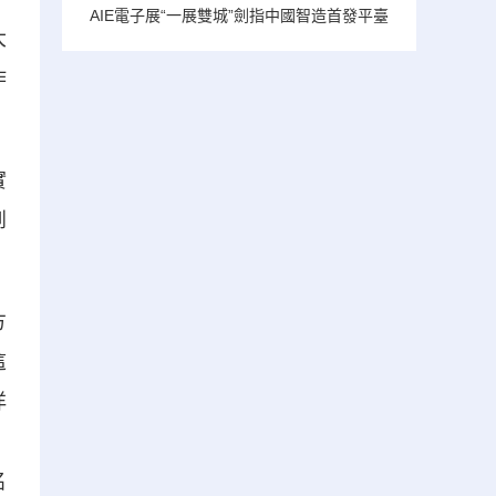
AIE電子展“一展雙城”劍指中國智造首發平臺
大
作
實
到
方
這
洋
。
名