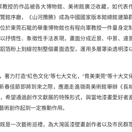
教授的作品被各大博物館、美術館廣泛收藏，如代表
覽館序廳，《山河攬勝》成為中國國家版本館總館建築
位於東莞石龍的舉重博物館也有程向軍教授一件量身定
以抒情性、象徵性手法表現，畫面分成近景、中景、遠
鋁箔粉上刻線控制整個畫面造型，運用多層罩染透明漆
力打造“紅色文化”等七大文化，“育美東莞”等十大文
在新春佳節即將到來之際，應邀走進嶺南美術館舉辦《長
，希望通過創作文獻展的特殊形式，與當地漆畫愛好者
藝術創作起到一定推動作用。
是一次藝術巡禮，為大灣區漆壁畫創作者以及市民群