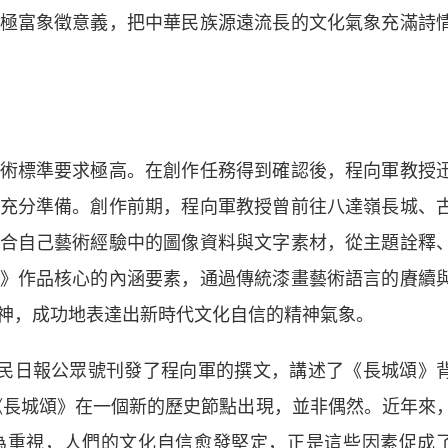
極富象徵意義，把中華民族源遠流長的文化氣象充滿詩
標準要求極高。在創作任務得到確認後，程向軍教授
充分準備。創作前期，程向軍教授曾前往八達嶺長城、
合自己藝術經驗中的圖像資料與文字素材，從主題詮釋
》作品核心的內涵要素，通過傳統漆畫藝術語言的賡續
神，成功地表達出新時代文化自信的精神氣象。
民日報公眾號刊發了程向軍的撰文，講述了《長城頌》
《長城頌》在一個新的歷史節點出現，並非偶然。近年來
為重視，人們的文化自信愈發堅定，正是這些因素促成