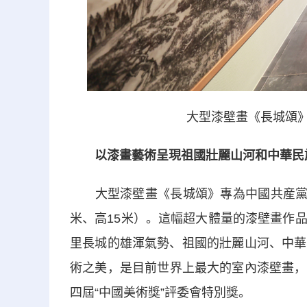
大型漆壁畫《長城頌》亮
以漆畫藝術呈現祖國壯麗山河和中華民
大型漆壁畫《長城頌》專為中國共産黨歷史
米、高15米）。這幅超大體量的漆壁畫作
里長城的雄渾氣勢、祖國的壯麗山河、中華
術之美，是目前世界上最大的室內漆壁畫，
四屆“中國美術獎”評委會特別獎。