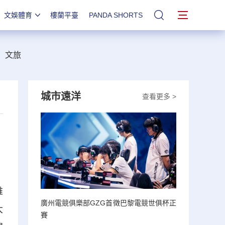
文娛體育
樓蘭平臺
PANDA SHORTS
站內搜索
文旅
城市遠洋
查看更多 >
帷
廣州電競俱樂部GZG首徵巴黎電競世俱杯正
大
賽