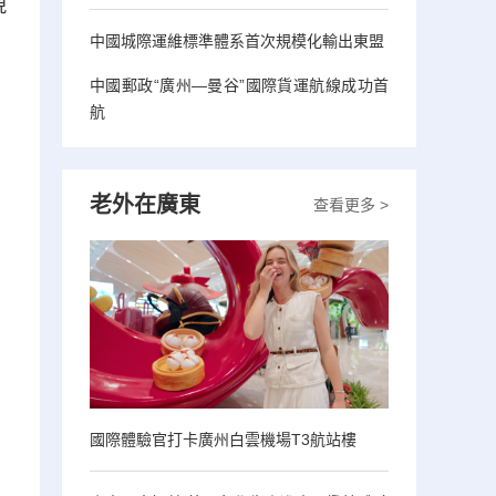
現
中國城際運維標準體系首次規模化輸出東盟
中國郵政“廣州—曼谷”國際貨運航線成功首
航
老外在廣東
查看更多 >
國際體驗官打卡廣州白雲機場T3航站樓