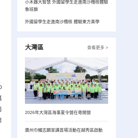
小木器大智慧 外國留學生走進南沙欖核體驗
魯班鎖
外國留學生走進南沙欖核 體驗東方美學
大灣區
查看更多 >
0
萬
藝
2026年大灣區海事夏令營在粵開營
第
廣州巾幗志願宣講首場活動在越秀區啟動