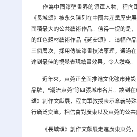
作為中國漆壁畫界的領軍人物，程向軍
《長城頌》被永久陳列在中國共産黨歷史展
面積最大的公共藝術作品。值得一提的是，
的紅色題材藝術作品《延安頌》。這幅作品
三個層次，採用傳統漆畫技法原理，通過在
達到最佳的視覺表現繪畫效果，令人讚嘆。
近年來，東莞正全面推進文化強市建設，著
品牌，“潮流東莞”等四張城市名片。談到
頌》創作文獻展，程向軍教授表示意義特殊
行廣泛交流，相信會對廣東以及東莞的公共
《長城頌》創作文獻展走進廣東東莞，既