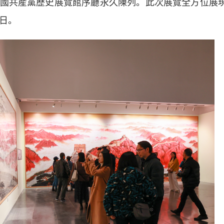
國共産黨歷史展覽館序廳永久陳列。此次展覽全方位展
日。