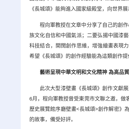
《長城頌》能夠進入國家級殿堂，向世界展
程向軍教授在文章中分享了自己的創作心
族文化自信和中國氣派；二要弘揚中國漆藝
科技結合，開闊創作思維，增強繪畫表現力
希望《長城頌》的創作經驗能為這類創作提
藝術呈現中華文明和文化精神 為高品
此次大型漆壁畫《長城頌》創作文獻展巡展
6月，程向軍教授曾受東莞市文聯之邀，做客
歷史展覽館序廳壁畫<長城頌>創作解密》
的故事，備受好評。