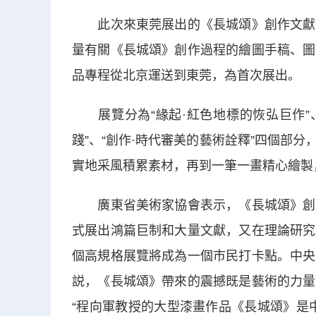
此次來東莞展出的《長城頌》創作文獻展
量有關《長城頌》創作過程的繪圖手稿、圖
品專程從北京運送到東莞，為首次展出。
展覽分為“緣起·紅色地標的恢弘巨作”、
踐”、“創作·時代審美的藝術詮釋”四個部
實地采風積累素材，再到一筆一畫精心繪製
廣東省美術家協會表示，《長城頌》創作
式展出鴻篇巨制和大量文獻，又在理論研究
個高規格展覽將成為一個市民打卡點。中央
説，《長城頌》帶來的震撼既是藝術的力量
“程向軍教授的大型漆畫作品《長城頌》是