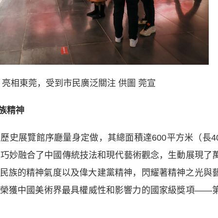
相東莞，受到市民廣泛關注 供圖 莞宣
族精神
展覽館序廳量身定做，其總面積達600平方米（長4
品巧妙融合了中國傳統技法和現代藝術觀念，生動展現了
民族的精神氣度以及偉大建黨精神，閃耀著精神之光與
榮獲中國美術界最具權威性和影響力的國家級獎項——