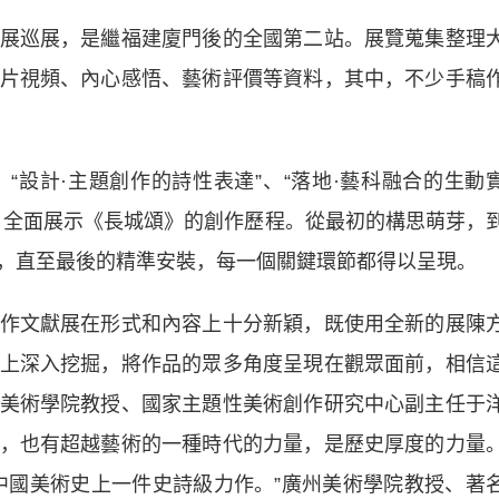
巡展，是繼福建廈門後的全國第二站。展覽蒐集整理
片視頻、內心感悟、藝術評價等資料，其中，不少手稿
“設計·主題創作的詩性表達”、“落地·藝科融合的生動
分，全面展示《長城頌》的創作歷程。從最初的構思萌芽，
，直至最後的精準安裝，每一個關鍵環節都得以呈現。
文獻展在形式和內容上十分新穎，既使用全新的展陳
上深入挖掘，將作品的眾多角度呈現在觀眾面前，相信
美術學院教授、國家主題性美術創作研究中心副主任于
，也有超越藝術的一種時代的力量，是歷史厚度的力量
中國美術史上一件史詩級力作。”廣州美術學院教授、著