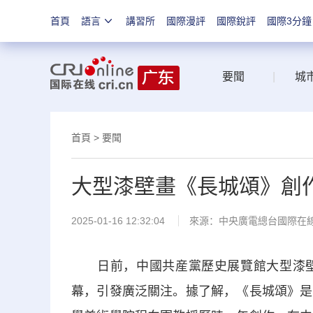
首頁
語言
講習所
國際漫評
國際銳評
國際3分鐘
要聞
|
城
首頁
>
要聞
大型漆壁畫《長城頌》創
2025-01-16 12:32:04
來源：中央廣電總台國際在
日前，中國共産黨歷史展覽館大型漆壁
幕，引發廣泛關注。據了解，《長城頌》是