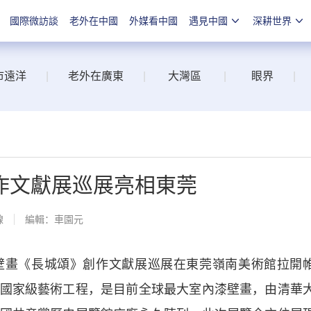
國際微訪談
老外在中國
外媒看中國
遇見中國
深耕世界
市遠洋
|
老外在廣東
|
大灣區
|
眼界
|
作文獻展巡展亮相東莞
線
編輯：車園元
畫《長城頌》創作文獻展巡展在東莞嶺南美術館拉開
國家級藝術工程，是目前全球最大室內漆壁畫，由清華