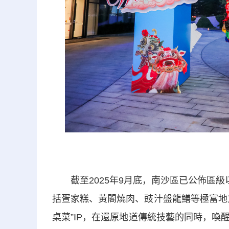
截至2025年9月底，南沙區已公佈區級
括疍家糕、黃閣燒肉、豉汁盤龍鱔等極富地
桌菜”IP，在還原地道傳統技藝的同時，