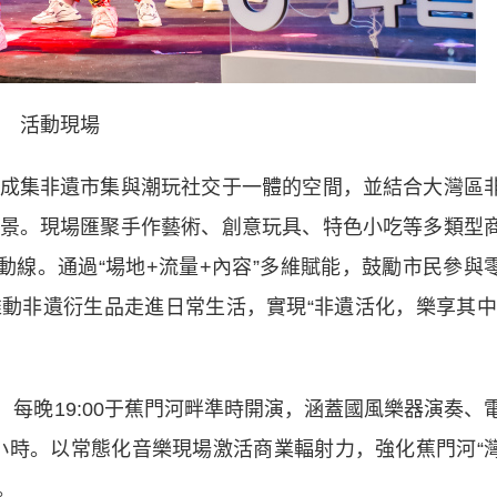
活動現場
集非遺市集與潮玩社交于一體的空間，並結合大灣區
景。現場匯聚手作藝術、創意玩具、特色小吃等多類型
動線。通過“場地+流量+內容”多維賦能，鼓勵市民參與
動非遺衍生品走進日常生活，實現“非遺活化，樂享其中
，每晚19:00于蕉門河畔準時開演，涵蓋國風樂器演奏、
5小時。以常態化音樂現場激活商業輻射力，強化蕉門河“
。