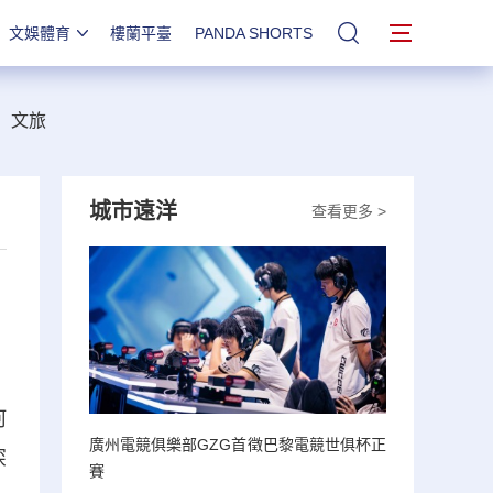
文娛體育
樓蘭平臺
PANDA SHORTS
站內搜索
文旅
城市遠洋
查看更多 >
河
廣州電競俱樂部GZG首徵巴黎電競世俱杯正
深
賽