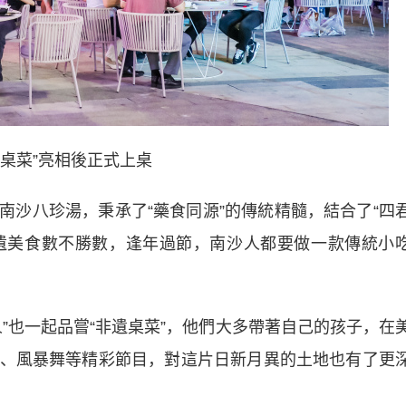
一桌菜”亮相後正式上桌
八珍湯，秉承了“藥食同源”的傳統精髓，結合了“四
非遺美食數不勝數，逢年過節，南沙人都要做一款傳統小
也一起品嘗“非遺桌菜”，他們大多帶著自己的孩子，在
、風暴舞等精彩節目，對這片日新月異的土地也有了更