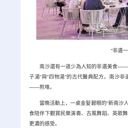
“非遺
南沙還有一道少為人知的非遺美食——南沙
子湯”與“四物湯”的古代醫典配方。南沙
——煎堆。
當晚活動上，一桌金髮碧眼的“新南沙人”
食陪伴下觀賞民樂演奏、古風舞蹈、英歌舞
更濃的感受。