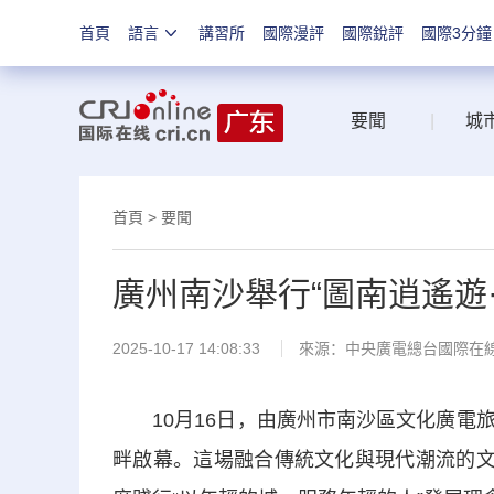
首頁
語言
講習所
國際漫評
國際銳評
國際3分鐘
要聞
|
城
首頁
>
要聞
廣州南沙舉行“圖南逍遙遊
2025-10-17 14:08:33
來源：中央廣電總台國際在
10月16日，由廣州市南沙區文化廣電旅
畔啟幕。這場融合傳統文化與現代潮流的文