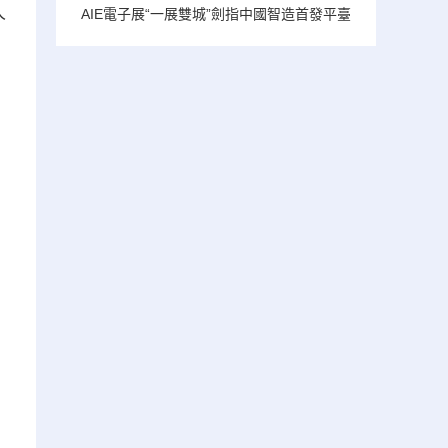
人
AIE電子展“一展雙城”劍指中國智造首發平臺