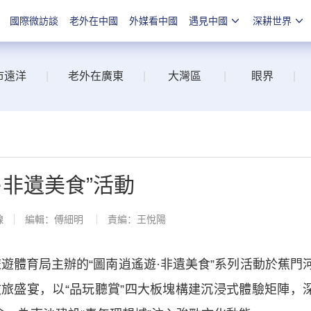
國際微訪談
老外在中國
外媒看中國
遇見中國
深耕世界
市遠洋
|
老外在廣東
|
大灣區
|
眼界
|
·非遺美食”活動
線
編輯：傅細明
責編：王悅陽
遊體育局主辦的“圖南逍遙遊·非遺美食”系列活動於蕉門
旅盛宴，以“品玩聽賞”四大板塊構建沉浸式體驗矩陣，