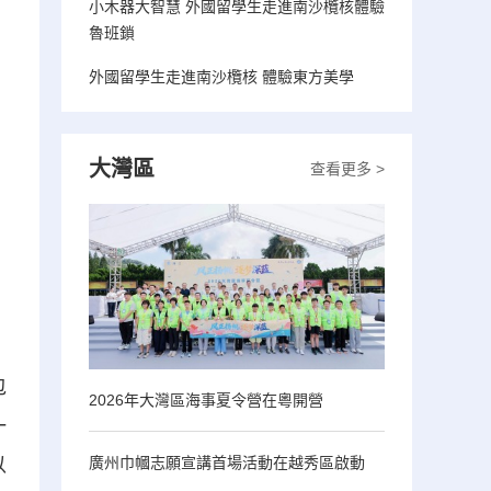
小木器大智慧 外國留學生走進南沙欖核體驗
魯班鎖
外國留學生走進南沙欖核 體驗東方美學
大灣區
查看更多 >
包
2026年大灣區海事夏令營在粵開營
一
廣州巾幗志願宣講首場活動在越秀區啟動
以