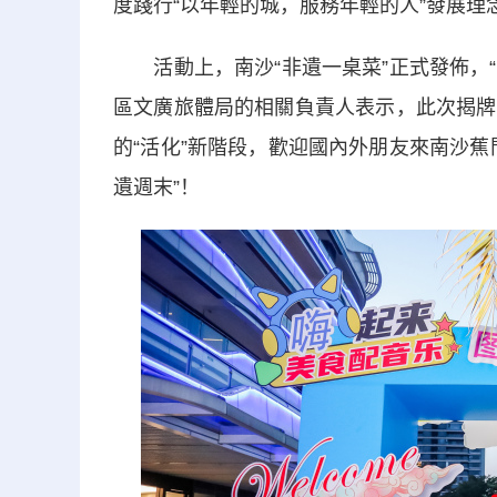
度踐行“以年輕的城，服務年輕的人”發展理
活動上，南沙“非遺一桌菜”正式發佈，“
區文廣旅體局的相關負責人表示，此次揭牌
的“活化”新階段，歡迎國內外朋友來南沙
遺週末”！