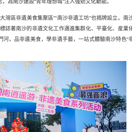
念，為南沙建設“青年理想城”注入強勁文化動能。
大灣區非遺美食集聚區”“南沙非遺工坊”也揭牌設立。南
標誌著南沙的非遺文化工作邁進集群化、平臺化、産業
蕉門河，品非遺美食，學非遺手藝，一站式體驗南沙特色“