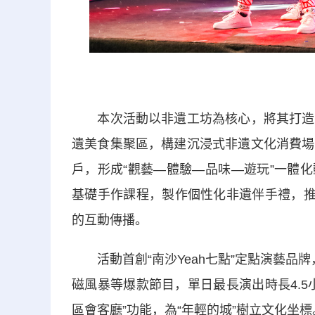
本次活動以非遺工坊為核心，將其打造成
遺美食集聚區，構建沉浸式非遺文化消費場
戶，形成“觀藝—體驗—品味—遊玩”一體化
基礎手作課程，製作個性化非遺伴手禮，推
的互動傳播。
活動首創“南沙Yeah七點”定點演藝品牌
磁風暴等爆款節目，單日最長演出時長4.
區會客廳”功能，為“年輕的城”樹立文化坐標