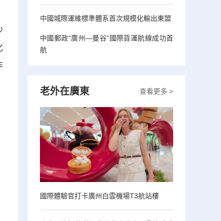
中國城際運維標準體系首次規模化輸出東盟
沙
中國郵政“廣州—曼谷”國際貨運航線成功首
化
航
非
老外在廣東
查看更多 >
國際體驗官打卡廣州白雲機場T3航站樓