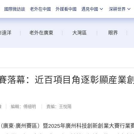
國際微訪談
老外在中國
外媒看中國
遇見中國
深耕世界
市遠洋
|
老外在廣東
|
大灣區
|
眼界
|
賽落幕：近百項目角逐彰顯産業
線
編輯：傅細明
責編：王悅陽
廣東·廣州賽區）暨2025年廣州科技創新創業大賽行業