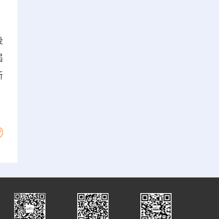
後
屆
新