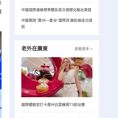
近
中國城際運維標準體系首次規模化輸出東盟
潛
中國郵政“廣州—曼谷”國際貨運航線成功首
航
老外在廣東
查看更多 >
國際體驗官打卡廣州白雲機場T3航站樓