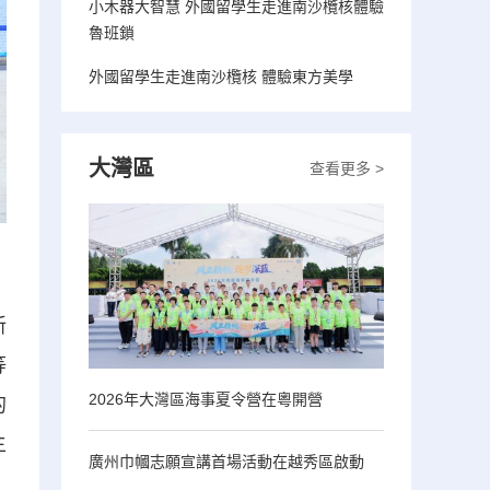
小木器大智慧 外國留學生走進南沙欖核體驗
魯班鎖
外國留學生走進南沙欖核 體驗東方美學
大灣區
查看更多 >
新
等
2026年大灣區海事夏令營在粵開營
的
主
廣州巾幗志願宣講首場活動在越秀區啟動