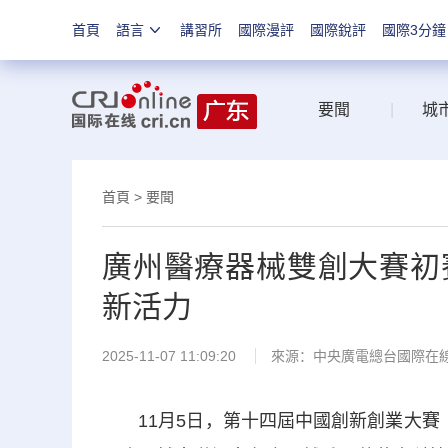
首頁
語言
講習所
國際漫評
國際銳評
國際3分鐘
要聞
|
城
首頁
>
要聞
廣州醫療器械雙創大賽初
新活力
2025-11-07 11:09:20
來源：中央廣電總台國際在
11月5日，第十四屆中國創新創業大賽（