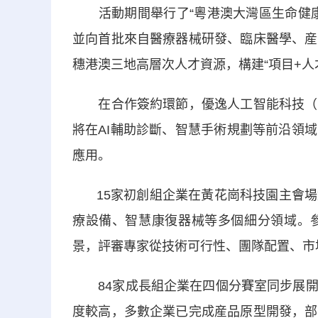
活動期間舉行了“粵港澳大灣區生命健康
並向首批來自醫療器械研發、臨床醫學、産
穗港澳三地高層次人才資源，構建“項目+人
在合作簽約環節，優逸人工智能科技（廣
將在AI輔助診斷、智慧手術規劃等前沿領
應用。
15家初創組企業在黃花崗科技園主會場
療設備、智慧康復器械等多個細分領域。
景，評審專家從技術可行性、團隊配置、市
84家成長組企業在四個分賽室同步展開
度較高，多數企業已完成産品原型開發，部