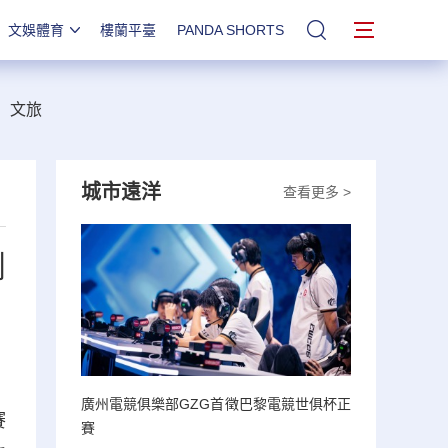
文娛體育
樓蘭平臺
PANDA SHORTS
站內搜索
文旅
城市遠洋
查看更多 >
創
廣州電競俱樂部GZG首徵巴黎電競世俱杯正
賽
賽