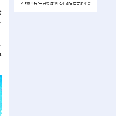
AIE電子展“一展雙城”劍指中國智造首發平臺
成
並
系
平