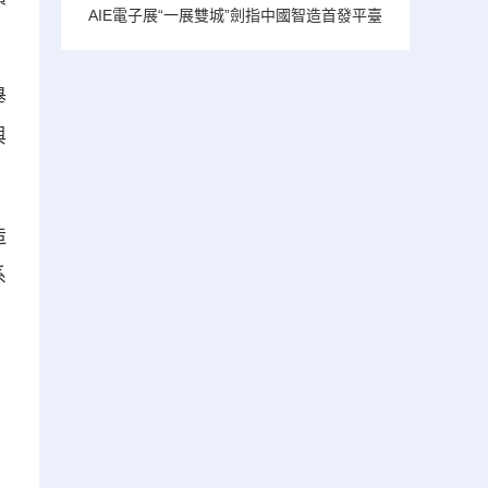
AIE電子展“一展雙城”劍指中國智造首發平臺
舉
與
造
系
、
。