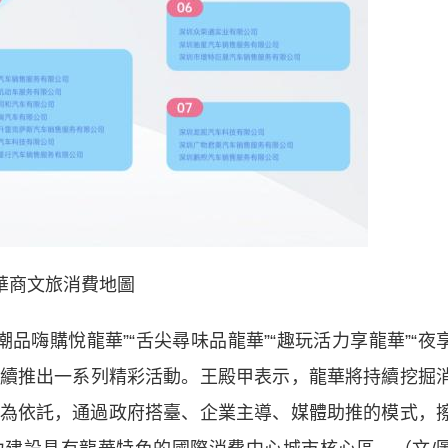
華商文旅消費地圖
品嗨購悅龍華”“舌尖尋味品龍華”“趣玩活力享龍華”“夜
題陸續推出一系列精彩活動。王殿甲表示，龍華將持續挖掘
為依託，通過政府搭臺、企業主導、媒體助推的模式，