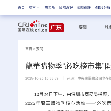
首頁
語言
講習所
國際漫評
國際銳評
國際3分鐘
要聞
|
城
首頁
>
要聞
龍華購物季“必吃榜市集”
2025-10-26 16:33:59
來源：中央廣電總台國際在
10月24日下午，由深圳市商務局指導，
2025年龍華購物季核心活動——“必吃