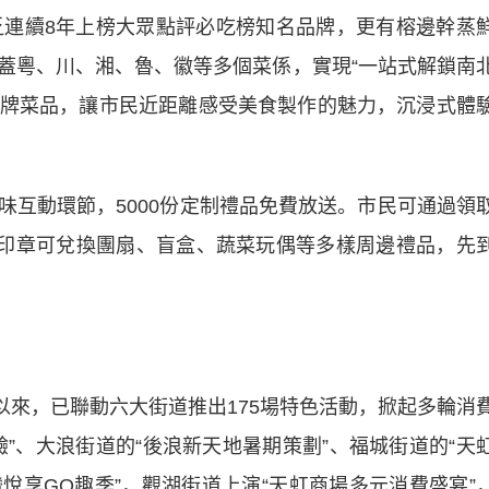
乏連續8年上榜大眾點評必吃榜知名品牌，更有榕邊幹蒸
蓋粵、川、湘、魯、徽等多個菜係，實現“一站式解鎖南
作招牌菜品，讓市民近距離感受美食製作的魅力，沉浸式體
動環節，5000份定制禮品免費放送。市民可通過領
量印章可兌換團扇、盲盒、蔬菜玩偶等多樣周邊禮品，先
以來，已聯動六大街道推出175場特色活動，掀起多輪消
”、大浪街道的“後浪新天地暑期策劃”、福城街道的“天
灣悅享GO趣季”，觀湖街道上演“天虹商場多元消費盛宴”