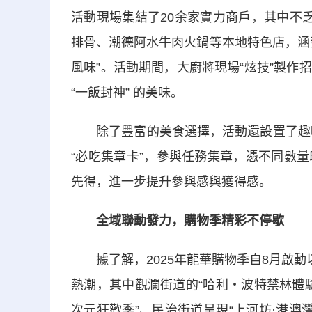
活動現場集結了20余家實力商戶，其中不
排骨、潮德阿水牛肉火鍋等本地特色店，涵
風味”。活動期間，大廚將現場“炫技”製
“一飯封神” 的美味。
除了豐富的美食選擇，活動還設置了趣味互
“必吃集章卡”，參與任務集章，憑不同數
先得，進一步提升參與感與獲得感。
全域聯動發力，購物季精彩不停歇
據了解，2025年龍華購物季自8月啟動
熱潮，其中觀瀾街道的“哈利・波特禁林體驗
次元狂歡季”、民治街道呈現“上河坊·港澳