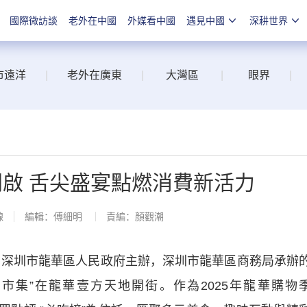
國際微訪談
老外在中國
外媒看中國
遇見中國
深耕世界
市遠洋
|
老外在廣東
|
大灣區
|
眼界
|
開啟 舌尖盛宴點燃消費新活力
線
編輯：傅細明
責編：顏觀潮
深圳市龍華區人民政府主辦，深圳市龍華區商務局承辦
榜市集”在龍華壹方天地開街。作為2025年龍華購物