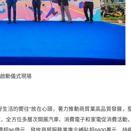
啟動儀式現場
生活的嚮往”放在心頭，著力推動商貿業高品質發展，
政策，全方位多層次開展汽車、消費電子和家電促消費活動
消費超96億元，發放商貿服務業惠企補貼超6600萬元，持