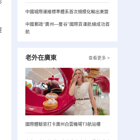
彩
中國城際運維標準體系首次規模化輸出東盟
中國郵政“廣州—曼谷”國際貨運航線成功首
經
航
老外在廣東
查看更多 >
國際體驗官打卡廣州白雲機場T3航站樓