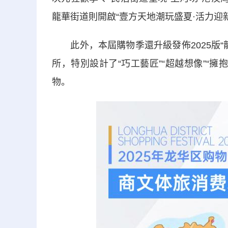
龍華街道則開啟“壹方天地潮玩盛夏·活力迎新
此外，本屆購物季還升級發佈2025版“
所，特別設計了“巧工藝匠”“超越想像”“擁
物。