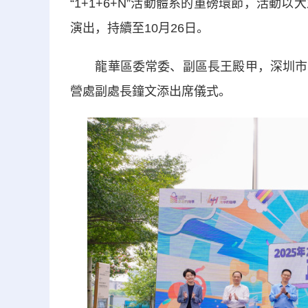
“1+1+6+N”活動體系的重磅環節，活動
演出，持續至10月26日。
龍華區委常委、副區長王殿甲，深圳市商
營處副處長鐘文添出席儀式。