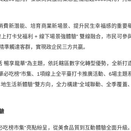
費新潛能、培育商業新場景、提升民生幸福感的重要
線上打卡兌福利 + 線下場景強體驗” 雙線融合，市民可參
精準觸達客群，實現政企民三方共贏。
活 暢享龍華”為主題，依託轄區數字化轉型優勢，全新打
“龍華必吃榜”市集、1項線上全平臺打卡推廣活動、6場主題
本地生活新體驗”雙方向，全力構建“全域聯動、全季覆蓋
驗
必吃榜市集”亮點紛呈，從美食品質到互動體驗全面升級