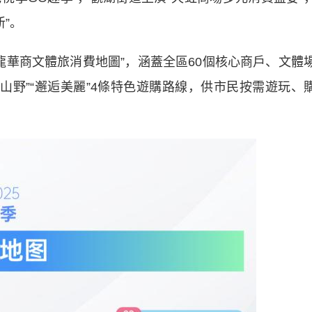
”。
龍華商文體旅消費地圖”，涵蓋全區60個核心商戶、文體
抱山野”“邂逅美麗”4條特色遊購路線，供市民按需遊玩、