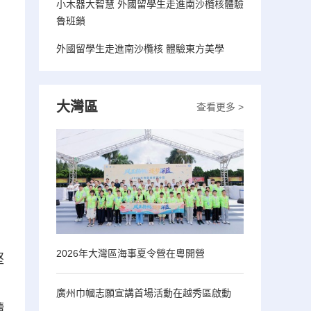
小木器大智慧 外國留學生走進南沙欖核體驗
魯班鎖
外國留學生走進南沙欖核 體驗東方美學
大灣區
查看更多 >
2026年大灣區海事夏令營在粵開營
堅
，
廣州巾幗志願宣講首場活動在越秀區啟動
續