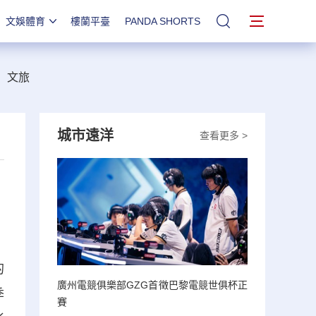
文娛體育
樓蘭平臺
PANDA SHORTS
站內搜索
文旅
城市遠洋
查看更多 >
的
廣州電競俱樂部GZG首徵巴黎電競世俱杯正
季
賽