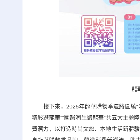
龍
接下來，2025年龍華購物季還將圍繞“潮
精彩遊龍華”“國韻潮生聚龍華”共五大主
費潛力，以打造時尚文旅、本地生活新體驗