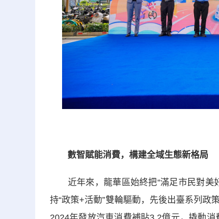
數智賦能消費，構建全域生態新格局
近年來，龍華區始終把“滿足市民對美好
持“政策+活動”雙輪驅動，先後出臺系列
2024年發放汽車消費補貼3.2億元，撬動