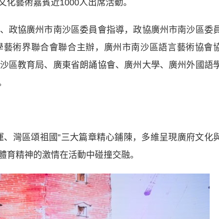
化藝術嘉賓近1000人出席活動。
政協廣州市南沙區委員會指導，政協廣州市南沙區委
學藝術界聯合會聯合主辦，廣州市南沙區語言藝術協會
沙區教育局、廣東省朗誦協會、廣州大學、廣州外國語
。
、灣區頌祖國”三大篇章精心鋪陳，多維呈現廣府文化
體育精神的激情在活動中碰撞交融。