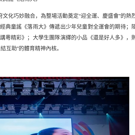
文化巧妙融合，為整場活動奠定“迎全運、慶盛會”的熱
經典童謠《落雨大》傳遞出少年兒童對全運會的期待；
講粵精彩》；大學生團隊演繹的小品《還是好人多》，
結互助”的體育精神內核。