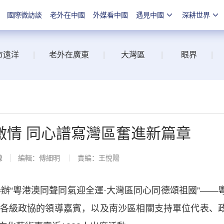
國際微訪談
老外在中國
外媒看中國
遇見中國
深耕世界
市遠洋
|
老外在廣東
|
大灣區
|
眼界
|
激情 同心譜寫灣區奮進新篇章
線
編輯：傅細明
責編：王悅陽
辦“粵港澳同聲同氣迎全運·大灣區同心同德頌祖國”——
各級政協的領導嘉賓，以及南沙區相關支持單位代表、