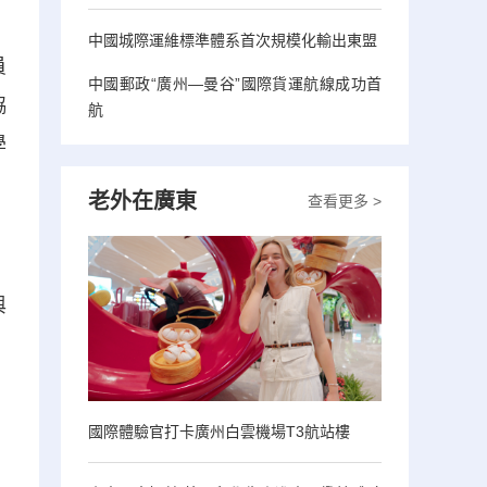
中國城際運維標準體系首次規模化輸出東盟
員
中國郵政“廣州—曼谷”國際貨運航線成功首
協
航
學
老外在廣東
查看更多 >
與
國際體驗官打卡廣州白雲機場T3航站樓