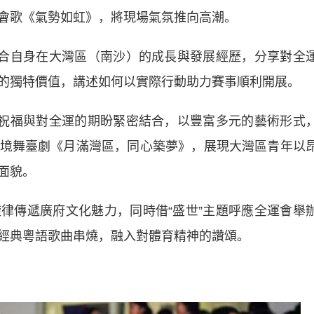
會歌《氣勢如虹》，將現場氣氛推向高潮。
合自身在大灣區（南沙）的成長與發展經歷，分享對全
的獨特價值，講述如何以實際行動助力賽事順利開展。
祝福與對全運的期盼緊密結合，以豐富多元的藝術形式
境舞臺劇《月滿灣區，同心築夢》，展現大灣區青年以
面貌。
傳遞廣府文化魅力，同時借“盛世”主題呼應全運會舉
經典粵語歌曲串燒，融入對體育精神的讚頌。