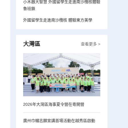
小木器大智慧 外國留學生走進南沙欖核體驗
魯班鎖
外國留學生走進南沙欖核 體驗東方美學
大灣區
查看更多 >
2026年大灣區海事夏令營在粵開營
廣州巾幗志願宣講首場活動在越秀區啟動