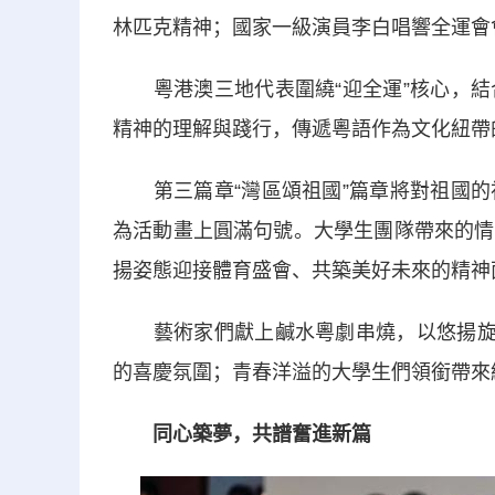
林匹克精神；國家一級演員李白唱響全運會
粵港澳三地代表圍繞“迎全運”核心，結
精神的理解與踐行，傳遞粵語作為文化紐帶
第三篇章“灣區頌祖國”篇章將對祖國的
為活動畫上圓滿句號。大學生團隊帶來的情
揚姿態迎接體育盛會、共築美好未來的精神
藝術家們獻上鹹水粵劇串燒，以悠揚旋律
的喜慶氛圍；青春洋溢的大學生們領銜帶來
同心築夢，共譜奮進新篇