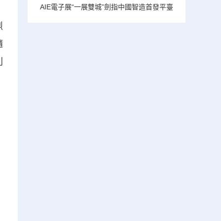
AIE電子展“一展雙城”劍指中國智造首發平臺
烈
隨
則