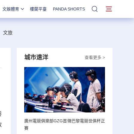
文娛體育
樓蘭平臺
PANDA SHORTS
站內搜索
文旅
城市遠洋
查看更多 >
粵
廣州電競俱樂部GZG首徵巴黎電競世俱杯正
政
賽