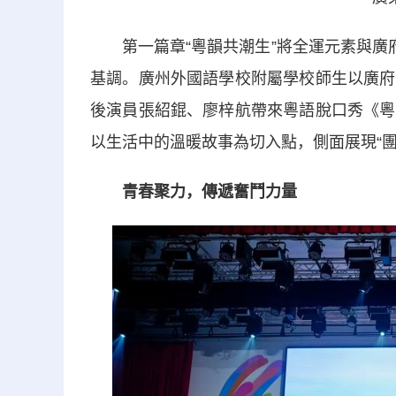
第一篇章“粵韻共潮生”將全運元素與廣府
基調。廣州外國語學校附屬學校師生以廣府
後演員張紹錕、廖梓航帶來粵語脫口秀《粵
以生活中的溫暖故事為切入點，側面展現“團
青春聚力，傳遞奮鬥力量