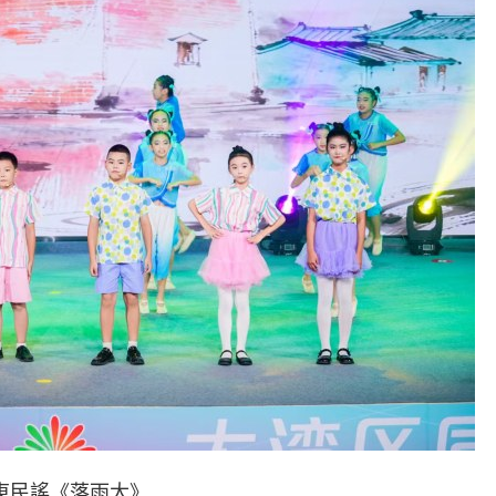
東民謠《落雨大》