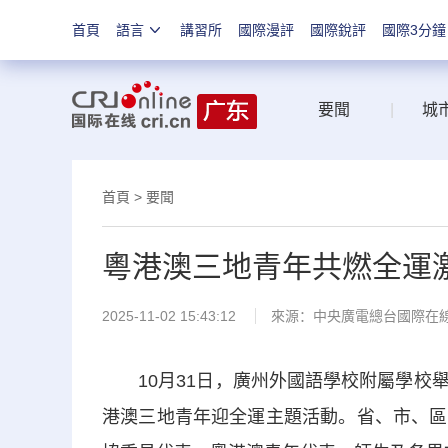
首頁
語言
講習所
國際漫評
國際銳評
國際3分鐘
要聞
|
城
首頁
>
要聞
粵港澳三地青年共燃全運
2025-11-02 15:43:12
來源：中央廣電總台國際在
10月31日，廣州外國語學校附屬學校舉
港澳三地青年迎全運主題活動。省、市、區