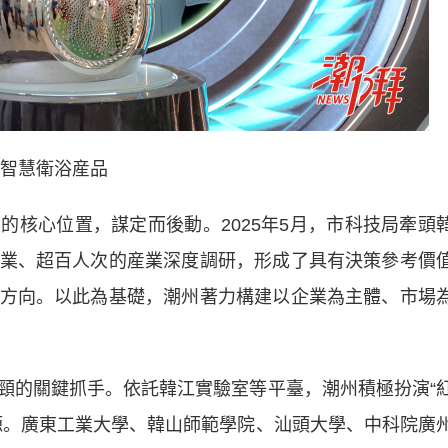
智慧衛浴産品
心位置，謀定而後動。2025年5月，市科技局牽頭
業、超百人次的産業深度調研，形成了具有決策參考價
方向。以此為基礎，潮州著力構建以企業為主體、市場
的關鍵抓手。依託韓江實驗室等平臺，潮州積極扮演“
源。廣東工業大學、韓山師範學院、汕頭大學、中科院廣