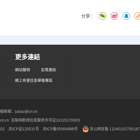
分享：
更多連結
網站聲明
友情連結
網上有害信息舉報專區
箱：jubao@cri.cn
ri.cn 互联网新闻信息服务许可证10120170005
2 京ICP证120531号
京ICP备05064898号
京公网安备 1104010270018