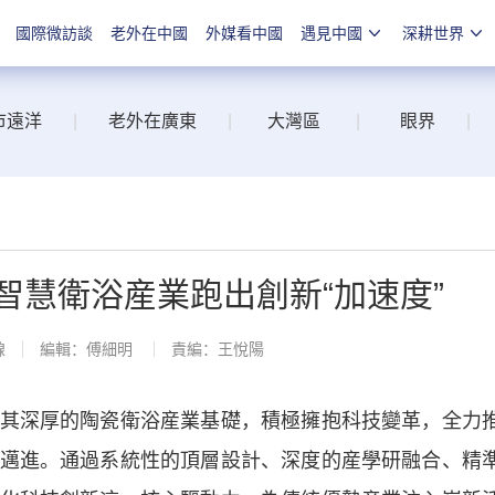
國際微訪談
老外在中國
外媒看中國
遇見中國
深耕世界
市遠洋
|
老外在廣東
|
大灣區
|
眼界
|
智慧衛浴産業跑出創新“加速度”
線
編輯：傅細明
責編：王悅陽
深厚的陶瓷衛浴産業基礎，積極擁抱科技變革，全力
邁進。通過系統性的頂層設計、深度的産學研融合、精