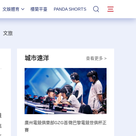
文娛體育
樓蘭平臺
PANDA SHORTS
站內搜索
文旅
城市遠洋
查看更多 >
推
廣州電競俱樂部GZG首徵巴黎電競世俱杯正
準
賽