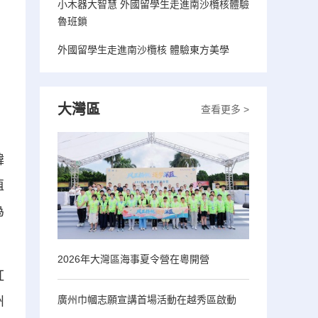
小木器大智慧 外國留學生走進南沙欖核體驗
魯班鎖
外國留學生走進南沙欖核 體驗東方美學
大灣區
查看更多 >
韓
值
為
2026年大灣區海事夏令營在粵開營
紅
廣州巾幗志願宣講首場活動在越秀區啟動
州