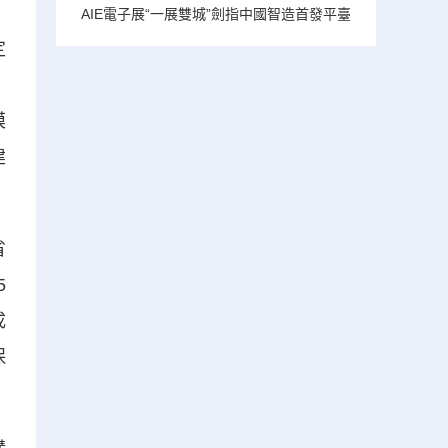
，
AIE電子展“一展雙城”劍指中國智造首發平臺
定
，
模
建
省
5
成
保