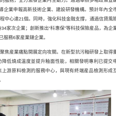
服務，全力激發企業內生動力。通過舉辦多場政策宣
引導企業申報高新技術企業、建設研發機構。預計年內全
工程中心達21個。同時，強化科技金融支撐，通過信貸風
持34家次企業；創新推出“科惠保”等科技保險産品，為企
已服務6家産業鏈企業。
焦産業痛點開展定向攻關。在新型抗污釉研發上取得
功降低燒成溫度並提升釉面性能，相關發明專利已提交
焦上游原料檢測的服務中心，與現有終端産品檢測形成
。