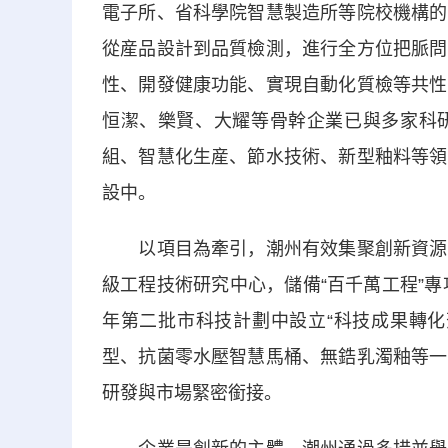
電子所、省科學院智慧製造所等院校機構的
從産品設計到品質檢測，進行全方位把脈問
性、開發健康功能、實現自動化質檢等共性
恒潔、樂賢、大耀等骨幹企業已與多家科
組、智慧化生産、節水技術、新型釉料等領
設中。
以項目為牽引，潮州有效集聚創新資源，
級工程技術研究中心，儲備“百千萬工程”專
年第二批市科技計劃中設立“科技成果轉化
型、抗菌零水壓智慧馬桶、無鋯乳濁釉等一
研發與市場緊密銜接。