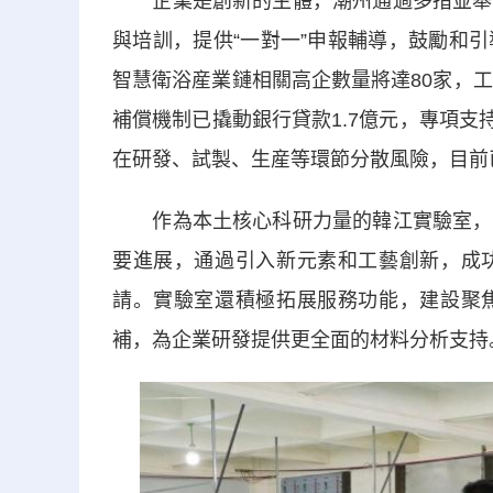
企業是創新的主體，潮州通過多措並舉的
與培訓，提供“一對一”申報輔導，鼓勵和
智慧衛浴産業鏈相關高企數量將達80家，
補償機制已撬動銀行貸款1.7億元，專項支
在研發、試製、生産等環節分散風險，目前
作為本土核心科研力量的韓江實驗室，聚
要進展，通過引入新元素和工藝創新，成
請。實驗室還積極拓展服務功能，建設聚
補，為企業研發提供更全面的材料分析支持