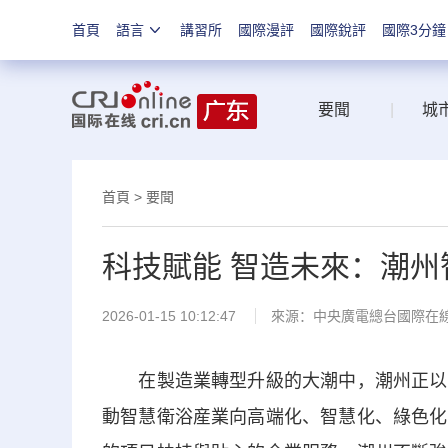
首頁
語言
講習所
國際漫評
國際銳評
國際3分鐘
要聞
|
城
首頁
>
要聞
科技賦能 智造未來：潮州
2026-01-15 10:12:47
來源：中央廣電總台國際在
在製造業轉型升級的大潮中，潮州正以其
動智慧衛浴産業向高端化、智慧化、綠色化