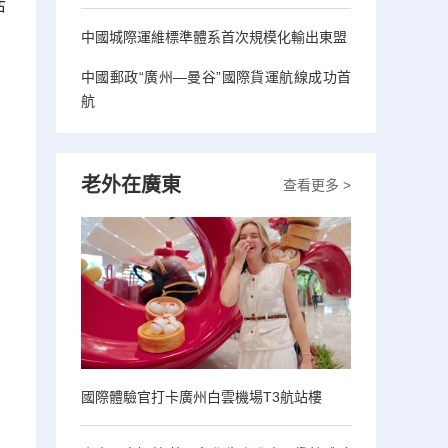
活
中國城際運維標準體系首次規模化輸出東盟
中國郵政“廣州—曼谷”國際貨運航線成功首
航
老外在廣東
查看更多 >
國際體驗官打卡廣州白雲機場T3航站樓