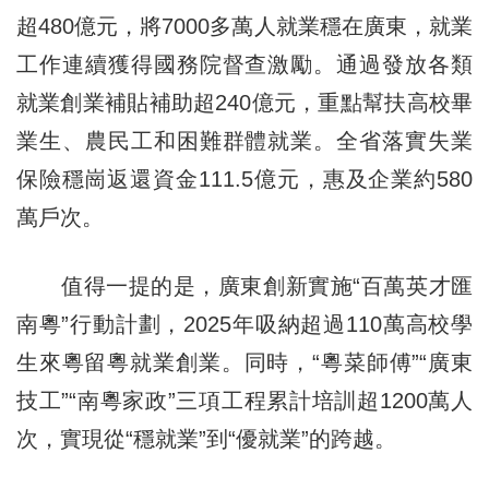
超480億元，將7000多萬人就業穩在廣東，就業
工作連續獲得國務院督查激勵。通過發放各類
就業創業補貼補助超240億元，重點幫扶高校畢
業生、農民工和困難群體就業。全省落實失業
保險穩崗返還資金111.5億元，惠及企業約580
萬戶次。
值得一提的是，廣東創新實施“百萬英才匯
南粵”行動計劃，2025年吸納超過110萬高校學
生來粵留粵就業創業。同時，“粵菜師傅”“廣東
技工”“南粵家政”三項工程累計培訓超1200萬人
次，實現從“穩就業”到“優就業”的跨越。