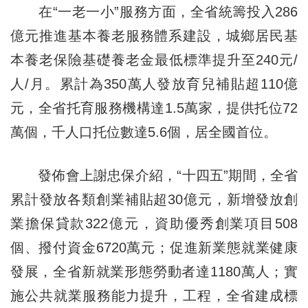
在“一老一小”服務方面，全省統籌投入286
億元推進基本養老服務體系建設，城鄉居民基
本養老保險基礎養老金最低標準提升至240元/
人/月。累計為350萬人發放育兒補貼超110億
元，全省托育服務機構達1.5萬家，提供托位72
萬個，千人口托位數達5.6個，居全國首位。
發佈會上謝忠保介紹，“十四五”期間，全省
累計發放各類創業補貼超30億元，新增發放創
業擔保貸款322億元，資助優秀創業項目508
個、撥付資金6720萬元；促進新業態就業健康
發展，全省新就業形態勞動者達1180萬人；實
施公共就業服務能力提升，工程，全省建成標