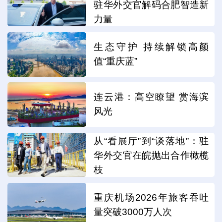
驻华外交官解码合肥智造新
力量
生态守护 持续解锁高颜
值“重庆蓝”
连云港：高空瞭望 赏海滨
风光
从“看展厅”到“谈落地”：驻
华外交官在皖抛出合作橄榄
枝
重庆机场2026年旅客吞吐
量突破3000万人次