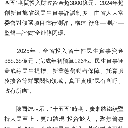
四五”期間投入財政資金超3800億元。2024年起
創新實施省級民生實事評議制度，由省人大常
委會對候選項目進行測評，構建“徵集—測評—
監督—評價”全鏈條閉環。
2025年，全省投入省十件民生實事資金
888.68億元，完成年初預算126%。民生實事涵
蓋底線民生提標、新業態勞動者保障、托育服
務擴容等群眾關切領域，真正實現“民有所呼、
政有所應”。
陳國煌表示，“十五五”時期，廣東將繼續堅
持人民至上，更加體現“投資於人”，聚焦普惠