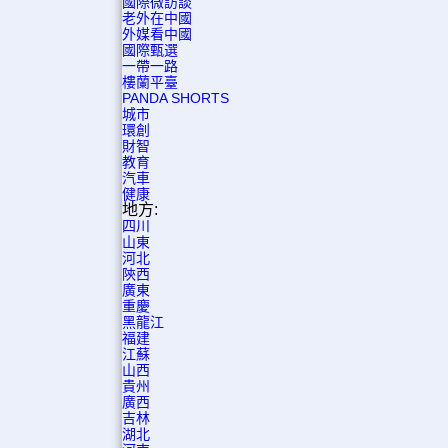
國際微訪談
老外在中國
外媒看中國
國際甄選
一帶一路
樓蘭平臺
PANDA SHORTS
城市
環創
財智
教育
汽車
健康
地方:
四川
山東
河北
陝西
廣東
重慶
黑龍江
福建
江蘇
山西
貴州
廣西
吉林
湖北