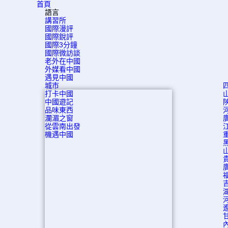
首頁
語言
講習所
國際漫評
國際銳評
國際3分鐘
國際微訪談
老外在中國
外媒看中國
遇見中國
城市
打卡中國
中國遊記
品味東西
瀾湄之窗
從雲南出發
機遇中國