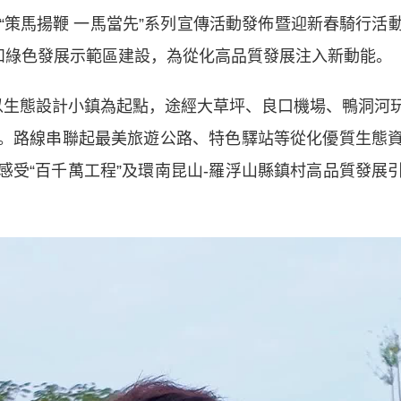
策馬揚鞭 一馬當先”系列宣傳活動發佈暨迎新春騎行活
”和綠色發展示範區建設，為從化高品質發展注入新動能。
生態設計小鎮為起點，途經大草坪、良口機場、鴨洞河玩
。路線串聯起最美旅遊公路、特色驛站等從化優質生態
感受“百千萬工程”及環南昆山-羅浮山縣鎮村高品質發展