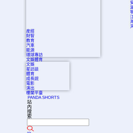
産經
財智
教育
汽車
能源
環球專訪
文娛體育
文娛
星訪談
體育
成長説
電影
演出
樓蘭平臺
PANDA SHORTS
站
內
搜
索