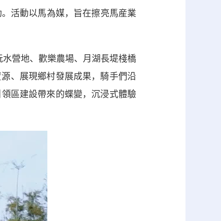
動。活動以馬為媒，旨在擦亮馬産業
水營地、歡樂農場、月湖長堤棧橋
資源、展現鄉村發展成果，騎手們沿
引領區建設帶來的蝶變，沉浸式體驗