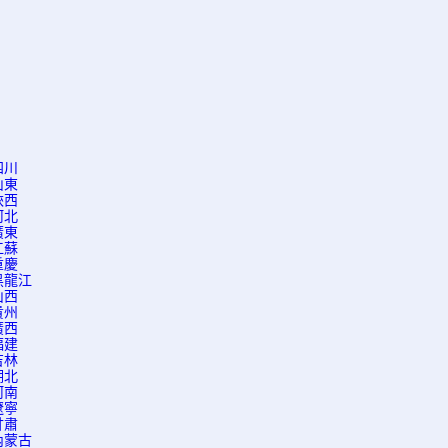
四川
山東
陝西
河北
廣東
江蘇
重慶
黑龍江
山西
貴州
廣西
福建
吉林
湖北
河南
遼寧
甘肅
內蒙古