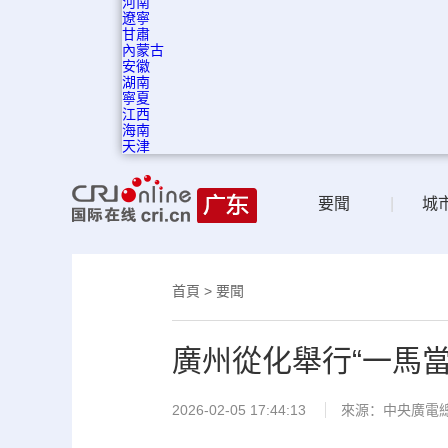
河南
遼寧
甘肅
內蒙古
安徽
湖南
寧夏
江西
海南
天津
要聞
|
城
首頁
>
要聞
廣州從化舉行“一馬
2026-02-05 17:44:13
來源：中央廣電