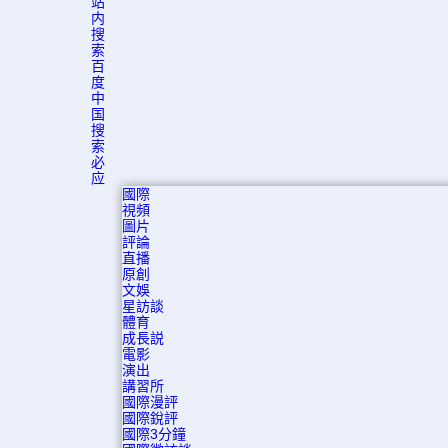
站
内
搜
索
百
度
中
国
搜
索
必
应
國際
視頻
圖片
評論
直播
原創
文娛
星訪談
體育
成長説
電影
演出
講習所
國際漫評
國際銳評
國際3分鐘