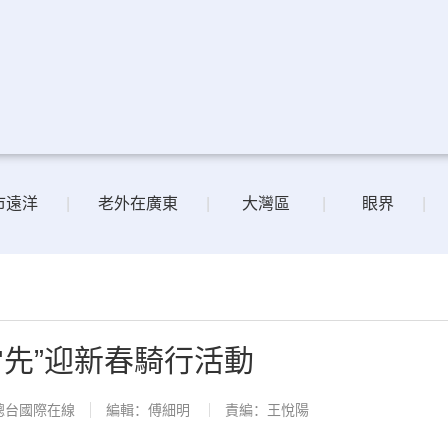
市遠洋
|
老外在廣東
|
大灣區
|
眼界
|
當先”迎新春騎行活動
總台國際在線
編輯：傅細明
責編：王悅陽