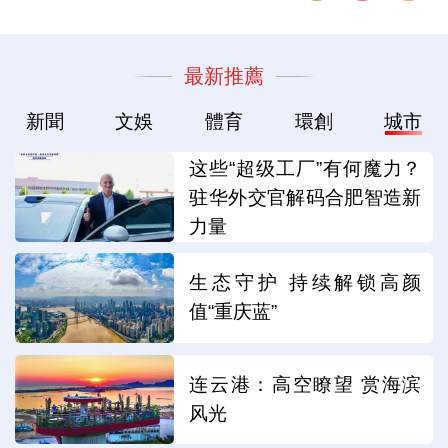
最新推薦
新聞
文娛
體育
環創
城市
这些“超级工厂”有何魔力？
驻华外交官解码合肥智造新
力量
生态守护 持续解锁高颜
值“重庆蓝”
连云港：高空瞭望 赏海滨
风光