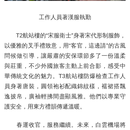
工作人員著漢服執勤
T2航站樓的“宋服衛士”身著宋代形制服飾，
以優雅的叉手禮致意，用“客官，這邊請”的古風
問候做引導，讓嚴肅的安保環節多了一份溫柔
與莊重，不少外國旅客主動上前合影，感受中
華傳統文化的魅力。T3航站樓防爆檢查工作人
員身著唐裝，圓領袍衫配織錦紋樣，襦裙搭飄
逸披帛，廣袖輕拂間盡顯風雅。他們以專業守
護安全，用東方禮韻傳遞溫暖。
春運收官，服務繼續。未來，白雲機場將