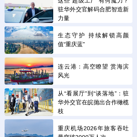
这些“超级工厂”有何魔力？
驻华外交官解码合肥智造新
力量
生态守护 持续解锁高颜
值“重庆蓝”
连云港：高空瞭望 赏海滨
风光
从“看展厅”到“谈落地”：驻
华外交官在皖抛出合作橄榄
枝
重庆机场2026年旅客吞吐