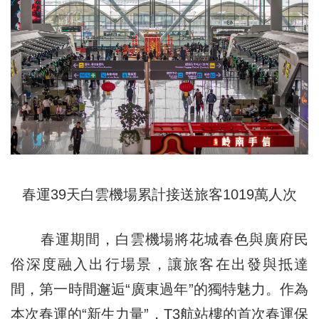
春運39天白雲機場累計接送旅客1019萬人次
春運期間，白雲機場將花城春色與廣府民
俗深度融入出行場景，讓旅客在出發與抵達
間，第一時間邂逅“廣東過年”的獨特魅力。作為
本次春運的“新生力量”，T3航站樓的首次春運保