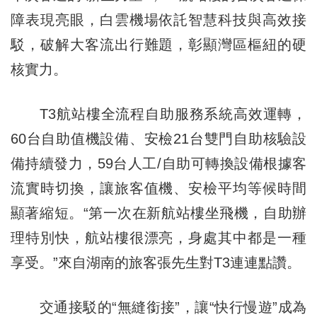
障表現亮眼，白雲機場依託智慧科技與高效接
駁，破解大客流出行難題，彰顯灣區樞紐的硬
核實力。
T3航站樓全流程自助服務系統高效運轉，
60台自助值機設備、安檢21台雙門自助核驗設
備持續發力，59台人工/自助可轉換設備根據客
流實時切換，讓旅客值機、安檢平均等候時間
顯著縮短。“第一次在新航站樓坐飛機，自助辦
理特別快，航站樓很漂亮，身處其中都是一種
享受。”來自湖南的旅客張先生對T3連連點讚。
交通接駁的“無縫銜接”，讓“快行慢遊”成為