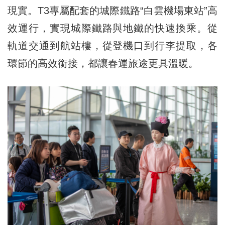
現實。T3專屬配套的城際鐵路“白雲機場東站”高
效運行，實現城際鐵路與地鐵的快速換乘。從
軌道交通到航站樓，從登機口到行李提取，各
環節的高效銜接，都讓春運旅途更具溫暖。