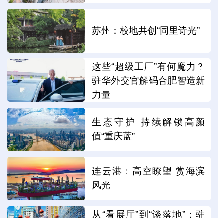
苏州：校地共创“同里诗光”
这些“超级工厂”有何魔力？
驻华外交官解码合肥智造新
力量
生态守护 持续解锁高颜
值“重庆蓝”
连云港：高空瞭望 赏海滨
风光
从“看展厅”到“谈落地”：驻