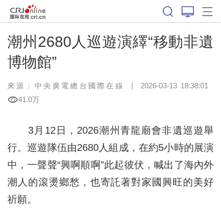
潮州2680人巡遊演繹“移動非遺
博物館”
來源：中央廣電總台國際在線
|
2026-03-13 18:38:01
41.0万
3月12日，2026潮州青龍廟會非遺巡遊舉
行。巡遊隊伍由2680人組成，在約5小時的展演
中，一聲聲“興啊順啊”此起彼伏，喊出了海內外
潮人的滾燙鄉愁，也寄託著對家國興旺的美好
祈願。