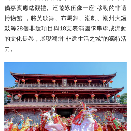
僑嘉賓應邀觀禮。巡遊隊伍像一座“移動的非遺
博物館”，將英歌舞、布馬舞、潮劇、潮州大鑼
鼓等28個非遺項目與18支表演團隊串聯成流動
的文化長卷，展現潮州“非遺生活之城”的獨特活
力。