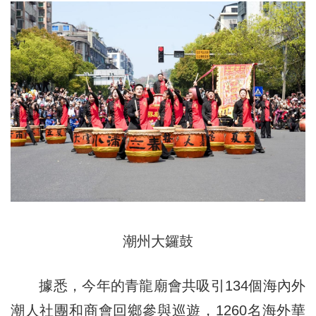
潮州大鑼鼓
據悉，今年的青龍廟會共吸引134個海內外
潮人社團和商會回鄉參與巡遊，1260名海外華