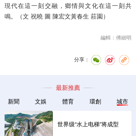
現代在這一刻交融，鄉情與文化在這一刻共
鳴。（文 祝曉 圖 陳宏文黃春生 莊園）
編輯：傅細明
分享：
最新推薦
新聞
文娛
體育
環創
城市
世界级“水上电梯”将成型