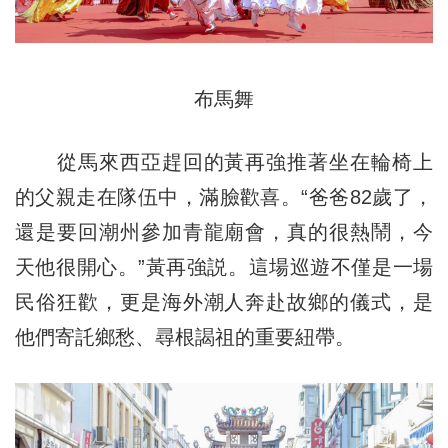
布馬舞
從馬來西亞趕回的黃再強推著坐在輪椅上
的父親走在隊伍中，滿臉歡喜。“爸爸82歲了，
還是要回潮州參加青龍廟會，真的很熱鬧，今
天他很開心。”黃再強説。這場巡遊不僅是一場
民俗狂歡，更是海外潮人奔赴故鄉的儀式，是
他們寄託鄉愁、尋根謁祖的重要紐帶。