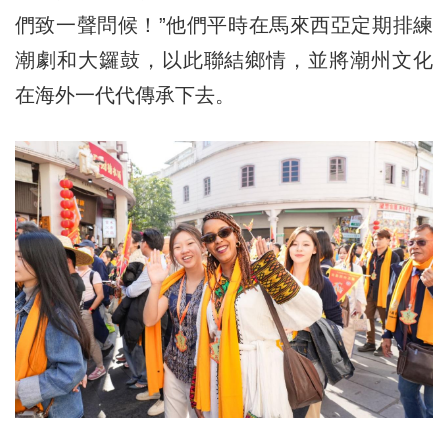
們致一聲問候！”他們平時在馬來西亞定期排練
潮劇和大鑼鼓，以此聯結鄉情，並將潮州文化
在海外一代代傳承下去。