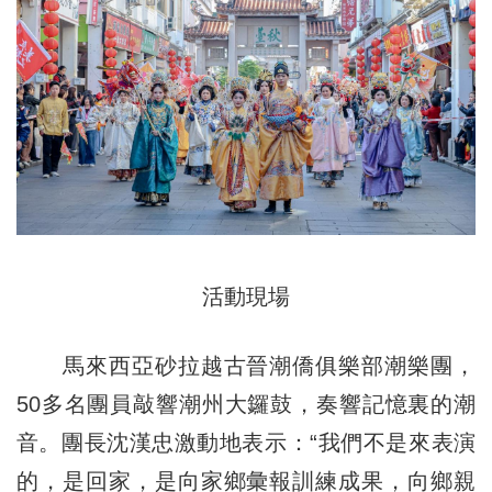
活動現場
馬來西亞砂拉越古晉潮僑俱樂部潮樂團，
50多名團員敲響潮州大鑼鼓，奏響記憶裏的潮
音。團長沈漢忠激動地表示：“我們不是來表演
的，是回家，是向家鄉彙報訓練成果，向鄉親