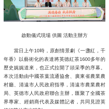
啟動儀式現場 供圖 活動主辦方
當日上午10時，原創情景劇《一盞紅，千
年香》以藝術化的表達將英德紅茶1600多年的
歷史娓娓道來，也正式拉開了頭采季的序幕。
本次活動由中國茶葉流通協會、廣東省農業農
村廳、清遠市人民政府指導，清遠市農業農村
局、英德市人民政府聯合主辦，匯聚了全國茶
界專家、經銷商代表及媒體記者，共同見證英