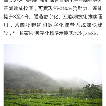
條“5G+AI”英德紅茶紅條茶自動化生産線在英九
莊園建成投産，可實現節省80%勞動力、産能
提升3至4倍。通過數字化、互聯網技術推廣運
用，茶園物聯網和數字化運營系統加快建
設，“一畝茶園”數字化標準示範基地逐步成型。