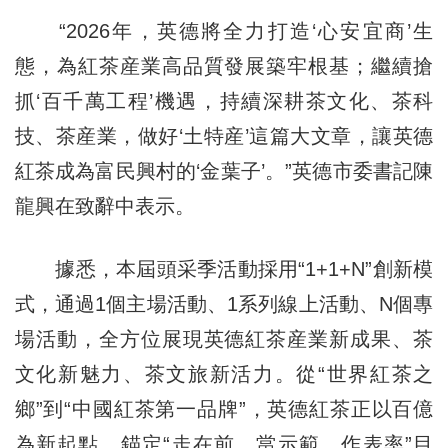
“2026年，英德將全力打造‘心安宜商’生
態，為紅茶産業高品質發展築牢根基；繼續搶
抓‘百千萬工程’機遇，持續深耕茶文化、茶科
技、茶産業，做好‘土特産’這篇大文章，讓英德
紅茶成為富民興村的‘金葉子’。”英德市委書記陳
龍興在致辭中表示。
據悉，本屆頭采季活動採用“1+1+N”創新模
式，通過1個主場活動、1系列線上活動、N個專
場活動，全方位展現英德紅茶産業新成果、茶
文化新魅力、茶文旅新活力。從“世界紅茶之
鄉”到“中國紅茶第一品牌”，英德紅茶正以百億
為新起點，錨定“走在前、當示範、作表率”目