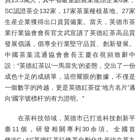
員15.5萬人，其中省級重點農業龍頭企業6家，
SC認證茶企132家，17家茶葉種植基地、27家
生産企業獲得出口資質備案。當天，英德市茶
業行業協會會長官文武宣讀了英德紅茶高品質
發展倡議，倡導全行業堅守品質、創新發展。
中國茶葉流通協會會長王慶在視頻致辭中
説：“英德紅茶以‘一馬當先’的姿態，交出了一份
成色十足的成績單，這些耀眼的數據，不僅是
一個數字的跨越，更是英德紅茶從‘地方名片’邁
向‘國字號標杆’的有力證明。”
在茶科技領域，英德市已打造科技創新平
臺11個，研發相關專利30余項。全國首