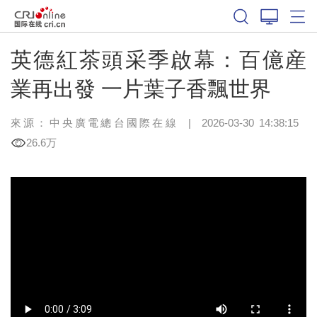
英德紅茶頭采季啟幕：百億産
業再出發 一片葉子香飄世界
來源：中央廣電總台國際在線
|
2026-03-30 14:38:15
26.6万