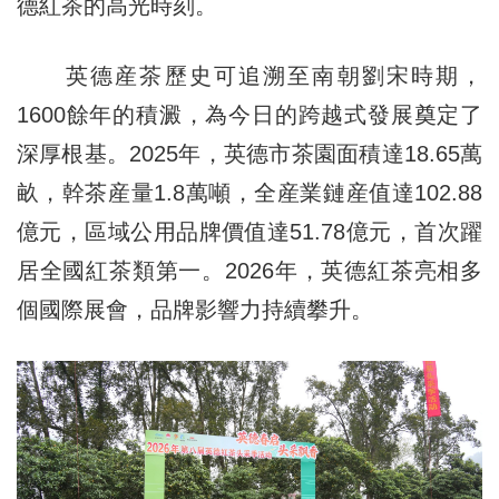
德紅茶的高光時刻。
英德産茶歷史可追溯至南朝劉宋時期，
1600餘年的積澱，為今日的跨越式發展奠定了
深厚根基。2025年，英德市茶園面積達18.65萬
畝，幹茶産量1.8萬噸，全産業鏈産值達102.88
億元，區域公用品牌價值達51.78億元，首次躍
居全國紅茶類第一。2026年，英德紅茶亮相多
個國際展會，品牌影響力持續攀升。