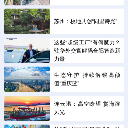
苏州：校地共创“同里诗光”
这些“超级工厂”有何魔力？
驻华外交官解码合肥智造新
力量
生态守护 持续解锁高颜
值“重庆蓝”
连云港：高空瞭望 赏海滨
风光