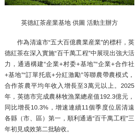
英德紅茶産業基地 供圖 活動主辦方
作為清遠市“五大百億農業産業”的標杆，英
德紅茶在深入實施“百千萬工程”中展現出強大活
力，通過構建“企業+村委+基地”“企業+合作社
+基地”“訂單托底+分紅激勵”等聯農帶農模式，
合作茶農平均年收入增長至3萬元以上。2025
年，英德市完成農林牧漁業總産值192.3億元，
同比增長10.3%，增速連續11個季度位居清遠
各縣（市、區）第一，順利通過“百千萬工程”三
年初見成效第二批驗收。