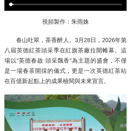
視頻製作：朱雨姝
春山吐翠，茶香醉人。3月28日，2026年第
八屆英德紅茶頭采季在紅旗茶廠拉開帷幕。這
場以“英德春啟 頭采飄香”為主題的盛會，不僅
是一場春茶開採的儀式，更是一次英德紅茶站
在百億新起點上的成果檢閱與未來宣言。