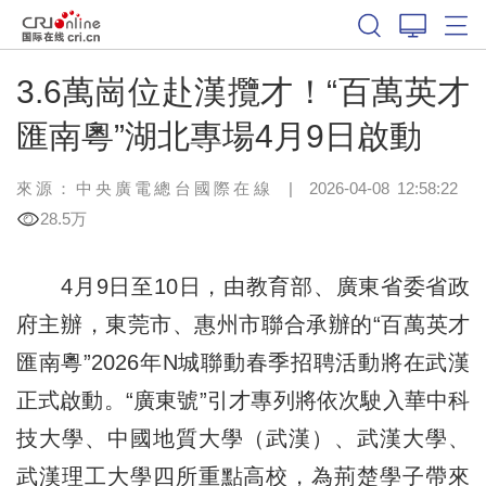
3.6萬崗位赴漢攬才！“百萬英才
匯南粵”湖北專場4月9日啟動
來源：中央廣電總台國際在線
|
2026-04-08 12:58:22
28.5万
4月9日至10日，由教育部、廣東省委省政
府主辦，東莞市、惠州市聯合承辦的“百萬英才
匯南粵”2026年N城聯動春季招聘活動將在武漢
正式啟動。“廣東號”引才專列將依次駛入華中科
技大學、中國地質大學（武漢）、武漢大學、
武漢理工大學四所重點高校，為荊楚學子帶來