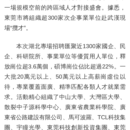
一場規模空前的跨區域人才對接盛會。據悉，
東莞市將組織超300家次企事業單位赴武漢現
場“攬才”。
本次湖北專場招聘匯聚近1300家國企、民
企、科研院所、事業單位等優質用人單位，釋
放崗位超3.6萬個，碩博崗位佔比超過22%。一
大批20萬元以上、50萬元以上高薪崗虛位以
待，專業覆蓋面廣、精準匹配各類人才就業需
求。活動精心組織了中山大學、大灣區大學、
散裂中子源科學中心、廣東省農業科學院、廣
東省公路建設有限公司、馬可波羅、TCL科技集
團、宇瞳光學、東莞科技創新投資集團、東莞