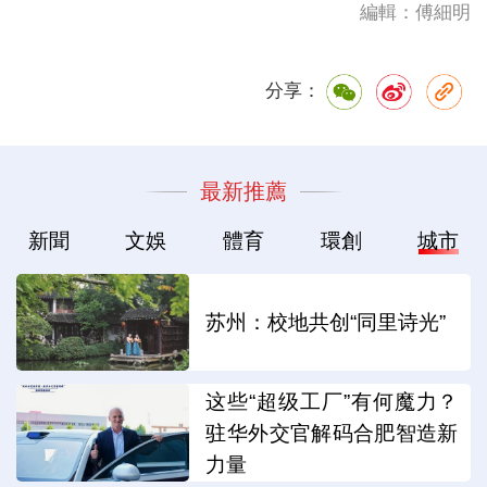
編輯：傅細明
分享：
最新推薦
新聞
文娛
體育
環創
城市
苏州：校地共创“同里诗光”
这些“超级工厂”有何魔力？
驻华外交官解码合肥智造新
力量