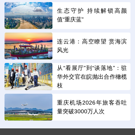
生态守护 持续解锁高颜
值“重庆蓝”
连云港：高空瞭望 赏海滨
风光
从“看展厅”到“谈落地”：驻
华外交官在皖抛出合作橄榄
枝
重庆机场2026年旅客吞吐
量突破3000万人次