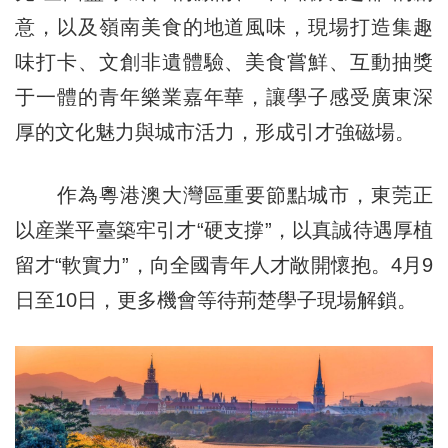
意，以及嶺南美食的地道風味，現場打造集趣
味打卡、文創非遺體驗、美食嘗鮮、互動抽獎
于一體的青年樂業嘉年華，讓學子感受廣東深
厚的文化魅力與城市活力，形成引才強磁場。
作為粵港澳大灣區重要節點城市，東莞正
以産業平臺築牢引才“硬支撐”，以真誠待遇厚植
留才“軟實力”，向全國青年人才敞開懷抱。4月9
日至10日，更多機會等待荊楚學子現場解鎖。