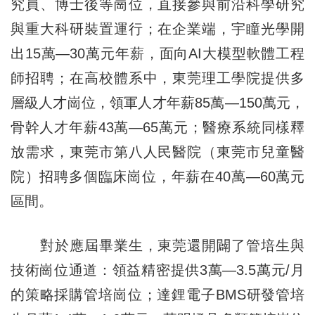
究員、博士後等崗位，直接參與前沿科學研究
與重大科研裝置運行；在企業端，宇瞳光學開
出15萬—30萬元年薪，面向AI大模型軟體工程
師招聘；在高校體系中，東莞理工學院提供多
層級人才崗位，領軍人才年薪85萬—150萬元，
骨幹人才年薪43萬—65萬元；醫療系統同樣釋
放需求，東莞市第八人民醫院（東莞市兒童醫
院）招聘多個臨床崗位，年薪在40萬—60萬元
區間。
對於應屆畢業生，東莞還開闢了管培生與
技術崗位通道：領益精密提供3萬—3.5萬元/月
的策略採購管培崗位；達鋰電子BMS研發管培