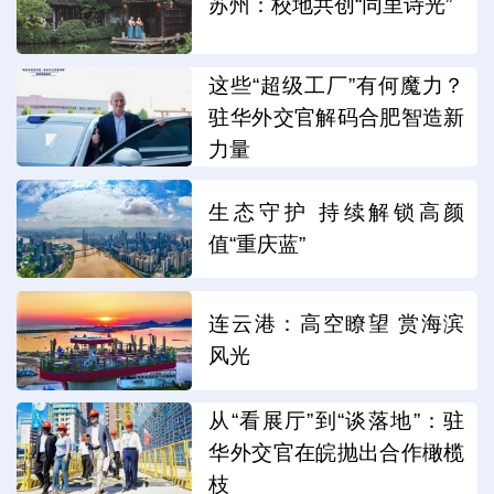
苏州：校地共创“同里诗光”
这些“超级工厂”有何魔力？
驻华外交官解码合肥智造新
力量
生态守护 持续解锁高颜
值“重庆蓝”
连云港：高空瞭望 赏海滨
风光
从“看展厅”到“谈落地”：驻
华外交官在皖抛出合作橄榄
枝