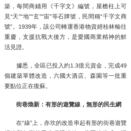
築，每間商鋪用《千字文》編號，屋檐柱上可
見“天”“地”“玄”“宙”等石牌號，民間稱“千字文商
號”。1939年，該公司轉運香港物資經桂林輸往
重慶，支援抗戰大後方，是愛國商業精神的鮮
活見證。
據悉，全區已投入約1.3億元資金，完成49
個建築單體改造，六國大酒店、森園等一批重
要點位正在復蘇。
街巷煥新：有形的遊覽線，無形的民生網
在“線”上，赤坎的改造串起有形的街巷遊覽