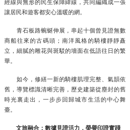
經線與無形的民生保障緯線，共同編織成一張
讓居民和遊客都安心溫暖的網。
青石板路蜿蜒伸展，串起十個曾見證無數
商船往來的古碼頭；南洋風格的騎樓靜靜矗
立，細膩的雕花與斑駁的墻面在低語往日的繁
華。
如今，修繕一新的騎樓肌理完整、氣韻依
舊，導覽標識清晰完善，歷史建築從塵封的舊
時光裏走出，一步步回歸城市生活的中心舞
臺。
文旅融合：數據見證活力，榮譽印證實踐