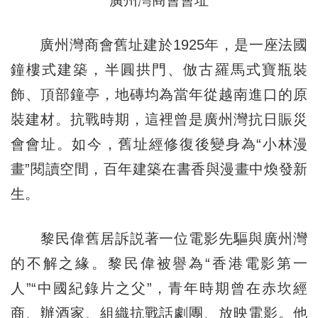
廣州灣商會舊址建於1925年，是一座法國
鐘樓式建築，半圓拱門、倣古羅馬式寶瓶裝
飾、頂部鐘亭，地磚均為當年從越南進口的原
裝建材。抗戰時期，這裡曾是廣州灣抗日賑災
會會址。如今，舊址經修復後變身為“小林漫
畫”閱讀空間，百年建築在書香與漫畫中煥發新
生。
黎民偉舊居訴説著一位電影先驅與廣州灣
的不解之緣。黎民偉被譽為“香港電影第一
人”“中國紀錄片之父”，青年時期曾在赤坎經
商、辦酒家、組織抗戰話劇團、放映電影。他