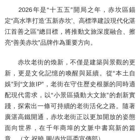
2026年是“十五五”開局之年，赤坎區錨
定“高水準打造‘五新赤坎’、高標準建設現代化湛
江首善之區”總目標，將推動文旅深度融合、擦
亮“善美赤坎”品牌作為重要方向。
赤坎老街的煥新，不僅是建築與景觀的更
新，更是文化記憶的喚醒與延續。從“本土自
娛”到“文旅IP”，老街在守住歷史根脈的同時適
配現代需求，以“小景區撬動大文旅”的創新實
踐，探索出一條可持續的老街活化之路。隨著
廣湛高鐵開通，赤坎老街正以更加開放的姿態
面向世界，在千年商埠的文脈中書寫新的篇
章。（文 祝曉 圖/赤坎區委宣傳部）