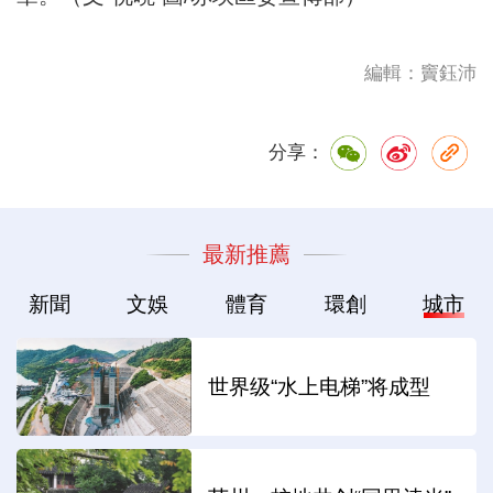
編輯：竇鈺沛
分享：
最新推薦
新聞
文娛
體育
環創
城市
世界级“水上电梯”将成型