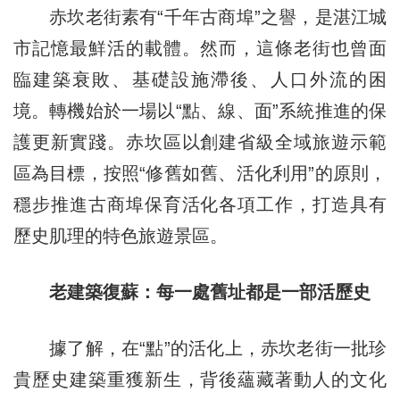
赤坎老街素有“千年古商埠”之譽，是湛江城
市記憶最鮮活的載體。然而，這條老街也曾面
臨建築衰敗、基礎設施滯後、人口外流的困
境。轉機始於一場以“點、線、面”系統推進的保
護更新實踐。赤坎區以創建省級全域旅遊示範
區為目標，按照“修舊如舊、活化利用”的原則，
穩步推進古商埠保育活化各項工作，打造具有
歷史肌理的特色旅遊景區。
老建築復蘇：每一處舊址都是一部活歷史
據了解，在“點”的活化上，赤坎老街一批珍
貴歷史建築重獲新生，背後蘊藏著動人的文化