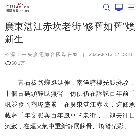
廣東湛江赤坎老街“修舊如舊”煥
新生
來源：中央廣電總台國際在線
|
2026-04-13 17:15:10
68.1万
青石板路蜿蜒延伸，南洋騎樓光影斑駁，
十個古碼頭靜臥無聲，仿佛仍在訴説百年前千
帆競發的商埠盛景。在廣東湛江赤坎，這條承
載著千年文脈與百年風華的老街，正褪去往日
沉寂，在煙火氣中重新舒展筋骨、煥發光彩。