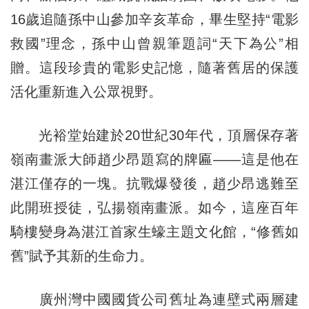
16歲追隨孫中山參加辛亥革命，畢生堅持“電影
救國”理念，孫中山曾親筆題詞“天下為公”相
贈。這段珍貴的電影史記憶，隨著舊居的保護
活化重新進入公眾視野。
光裕堂始建於20世紀30年代，頂層保存著
嶺南畫派大師趙少昂題寫的牌匾——這是他在
湛江僅存的一塊。抗戰爆發後，趙少昂逃難至
此開班授徒，弘揚嶺南畫派。如今，這座百年
騎樓變身為湛江首家生蠔主題文化館，“修舊如
舊”賦予其新的生命力。
廣州灣中國國貨公司舊址為連壁式兩層建