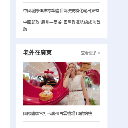
中國城際運維標準體系首次規模化輸出東盟
中國郵政“廣州—曼谷”國際貨運航線成功首
航
老外在廣東
查看更多 >
國際體驗官打卡廣州白雲機場T3航站樓