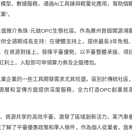
、模型、數據服務。通過AI工具鏈與輕量化應用，幫助個
軍”。
推介魚珠·元啟OPC生態社區。作為廣州首個開源鴻
供全週期成長支持：在硬體支持上，提供最長3年免租
；在資源對接上，發揮平臺優勢，以平臺整體承接、項
紅利上，入駐即可申領算力券及企服禮包。
業企業的一些工具開發需求尤其旺盛。區別於傳統社區
源層和宣傳方面提供深度服務，全力打造OPC創業首
資源共享的高效平臺，激發了區域創新活力，某汽車
我了解了平臺優惠政策和準入條件，作為個人從業者，我