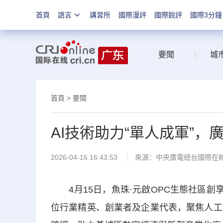
首頁
語言
講習所
國際漫評
國際銳評
國際3分鐘
要聞
|
城
首頁
>
要聞
AI技術助力“單人成軍”，
2026-04-16 16:43:53
來源：中央廣電總台國際在
4月15日，魚珠·元啟OPC生態社區創享
位行業精英、創業者及企業代表，聚焦人工