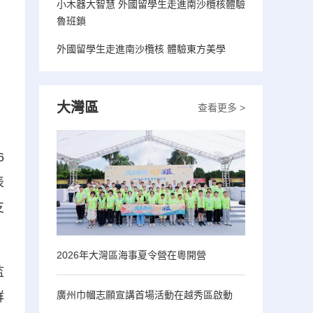
小木器大智慧 外國留學生走進南沙欖核體驗
魯班鎖
外國留學生走進南沙欖核 體驗東方美學
大灣區
查看更多 >
。
6
表
支
2026年大灣區海事夏令營在粵開營
監
廣州巾幗志願宣講首場活動在越秀區啟動
群