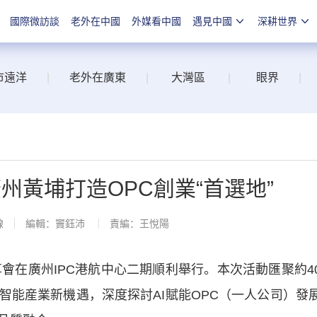
國際微訪談
老外在中國
外媒看中國
遇見中國
深耕世界
市遠洋
|
老外在廣東
|
大灣區
|
眼界
|
廣州黃埔打造OPC創業“首選地”
線
編輯：竇鈺沛
責編：王悅陽
會在廣州IPC港航中心二期順利舉行。本次活動匯聚約4
智能産業新機遇，深度探討AI賦能OPC（一人公司）發