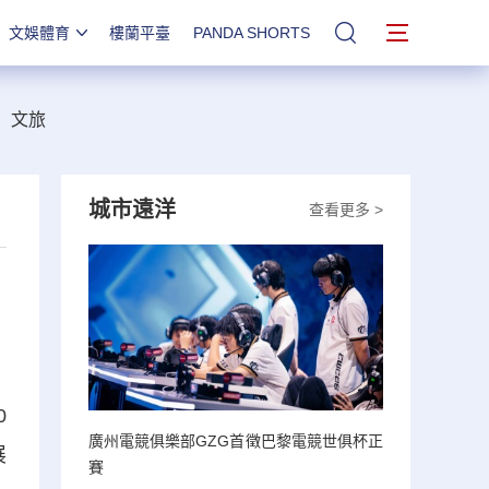
文娛體育
樓蘭平臺
PANDA SHORTS
站內搜索
文旅
城市遠洋
查看更多 >
0
廣州電競俱樂部GZG首徵巴黎電競世俱杯正
展
賽