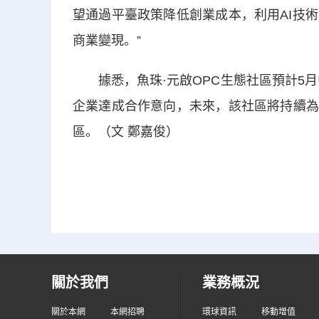
望通過平臺政策降低創業成本，利用AI技
商業變現。”
據悉，魚珠·元啟OPC生態社區預計5月
企業達成合作意向，未來，該社區將持續為
區。（文 鄭嘉俊）
關於我們
業務概況
關於本網
本網招聘
環球資訊
移動增值