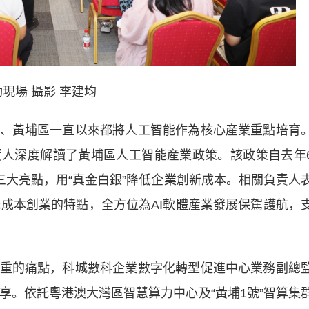
現場 攝影 李建均
黃埔區一直以來都將人工智能作為核心産業重點培育
人深度解讀了黃埔區人工智能産業政策。該政策自去年
三大亮點，用“真金白銀”降低企業創新成本。相關負責人
低成本創業的特點，全方位為AI軟體産業發展保駕護航，
的痛點，科城數科企業數字化轉型促進中心業務副總
分享。依託粵港澳大灣區智慧算力中心及“黃埔1號”智算集