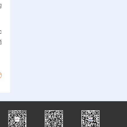
的
C
範