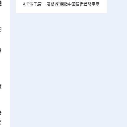
體
AIE電子展“一展雙城”劍指中國智造首發平臺
蒙
、
目
，
選
垂
希