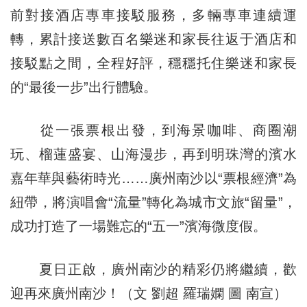
前對接酒店專車接駁服務，多輛專車連續運
轉，累計接送數百名樂迷和家長往返于酒店和
接駁點之間，全程好評，穩穩托住樂迷和家長
的“最後一步”出行體驗。
從一張票根出發，到海景咖啡、商圈潮
玩、榴蓮盛宴、山海漫步，再到明珠灣的濱水
嘉年華與藝術時光……廣州南沙以“票根經濟”為
紐帶，將演唱會“流量”轉化為城市文旅“留量”，
成功打造了一場難忘的“五一”濱海微度假。
夏日正啟，廣州南沙的精彩仍將繼續，歡
迎再來廣州南沙！（文 劉超 羅瑞嫻 圖 南宣）