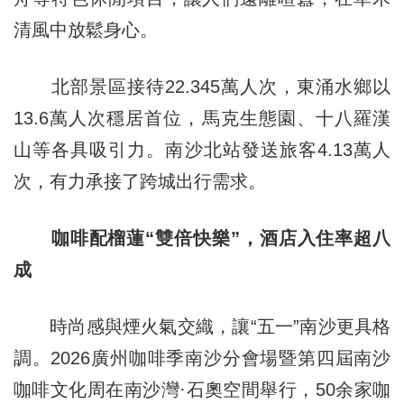
清風中放鬆身心。
北部景區接待22.345萬人次，東涌水鄉以
13.6萬人次穩居首位，馬克生態園、十八羅漢
山等各具吸引力。南沙北站發送旅客4.13萬人
次，有力承接了跨城出行需求。
咖啡配榴蓮“雙倍快樂”，酒店入住率超八
成
時尚感與煙火氣交織，讓“五一”南沙更具格
調。2026廣州咖啡季南沙分會場暨第四屆南沙
咖啡文化周在南沙灣·石奧空間舉行，50余家咖