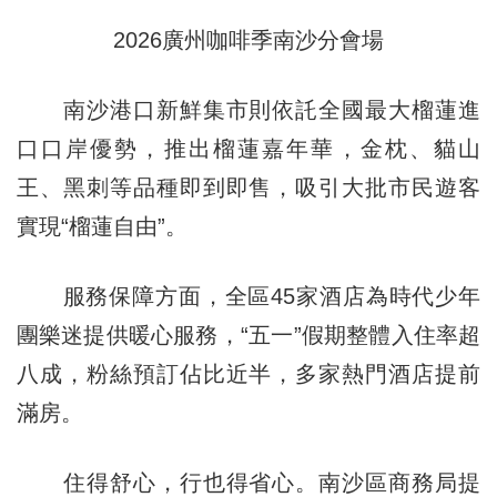
2026廣州咖啡季南沙分會場
南沙港口新鮮集市則依託全國最大榴蓮進
口口岸優勢，推出榴蓮嘉年華，金枕、貓山
王、黑刺等品種即到即售，吸引大批市民遊客
實現“榴蓮自由”。
服務保障方面，全區45家酒店為時代少年
團樂迷提供暖心服務，“五一”假期整體入住率超
八成，粉絲預訂佔比近半，多家熱門酒店提前
滿房。
住得舒心，行也得省心。南沙區商務局提