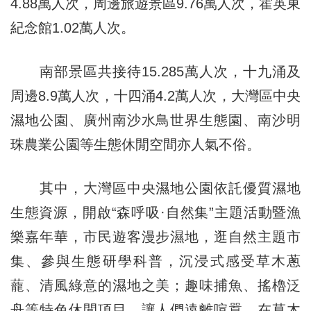
4.88萬人次，周邊旅遊景區9.76萬人次，霍英東
紀念館1.02萬人次。
南部景區共接待15.285萬人次，十九涌及
周邊8.9萬人次，十四涌4.2萬人次，大灣區中央
濕地公園、廣州南沙水鳥世界生態園、南沙明
珠農業公園等生態休閒空間亦人氣不俗。
其中，大灣區中央濕地公園依託優質濕地
生態資源，開啟“森呼吸·自然集”主題活動暨漁
樂嘉年華，市民遊客漫步濕地，逛自然主題市
集、參與生態研學科普，沉浸式感受草木蔥
蘢、清風綠意的濕地之美；趣味捕魚、搖櫓泛
舟等特色休閒項目，讓人們遠離喧囂，在草木