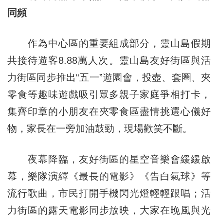
同頻
作為中心區的重要組成部分，靈山島假期
共接待遊客8.88萬人次。靈山島友好街區與活
力街區同步推出“五一”遊園會，投壺、套圈、夾
零食等趣味遊戲吸引眾多親子家庭爭相打卡，
集齊印章的小朋友在夾零食區盡情挑選心儀好
物，家長在一旁加油鼓勁，現場歡笑不斷。
夜幕降臨，友好街區的星空音樂會緩緩啟
幕，樂隊演繹《最長的電影》《告白氣球》等
流行歌曲，市民打開手機閃光燈輕輕跟唱；活
力街區的露天電影同步放映，大家在晚風與光