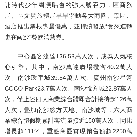
託時代少年團演唱會的強大號召力，區商務
局、區文廣旅體局早早聯動各大商圈、景區、
酒店推出票根專屬優惠，並持續發放“食來運轉
惠在南沙”餐飲消費券。
中心區客流達136.53萬人次，成為人氣核
心引擎。其中，南沙萬達廣場攬客40.2萬人
次、南沙環宇城39.84萬人次、廣州南沙星河
COCO Park23.7萬人次、南沙悅方城22.87萬人
次，僅上述四大商業綜合體即合計接待超126萬
人次，疊加南沙悠方天地、南沙城等，六大商
業綜合體假期累計客流量接近150萬人次，同比
增長超111%，重點商圈實現銷售額超2250萬