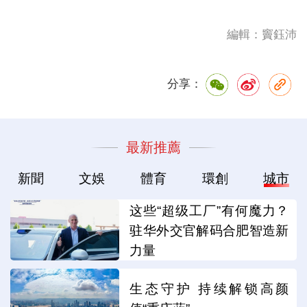
編輯：竇鈺沛
分享：
最新推薦
新聞
文娛
體育
環創
城市
这些“超级工厂”有何魔力？
驻华外交官解码合肥智造新
力量
生态守护 持续解锁高颜