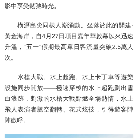
影中享受鬆弛時光。
橫瀝島尖同樣人潮涌動。坐落於此的開建·
黃金海岸，自4月27日項目嘉年華啟幕以來迅速
升溫，“五一”假期最高單日客流量突破2.5萬人
次。
水槍大戰、水上超跑、水上卡丁車等遊樂
設施同步開放——極速穿梭的水上超跑劃出雪
白浪跡，刺激的水槍大戰點燃全場熱情，水上
飛人表演者騰空翻轉、花式炫技，引得遊客陣
陣歡呼。