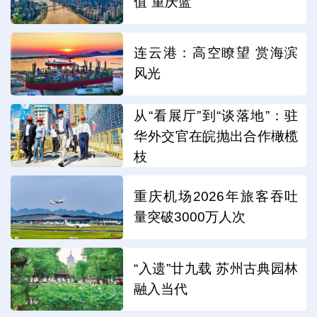
值“重庆蓝”
连云港：高空瞭望 赏海滨
风光
从“看展厅”到“谈落地”：驻
华外交官在皖抛出合作橄榄
枝
重庆机场2026年旅客吞吐
量突破3000万人次
“入遗”廿九载 苏州古典园林
融入当代