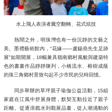
水上飛人表演者騰空翻轉、花式炫技
熱鬧之外，明珠灣也有一份沉靜的文藝之
美。墨禮藝術館內，“花緣——盧錫堯先生足跡
展”如期開展，18幅兼具嶺南鄉村風貌與建築特
色的書畫作品靜靜陳列，小橋流水、榕樹成蔭
的珠三角鄉村景致勾起不少市民的兒時回憶。
同步舉辦的草坪親子瑜伽公益活動，15組
家庭在江風中舒展身體，默契互動拉近了親子
距離。從逐浪戲水到觀展品畫，從人潮涌動的