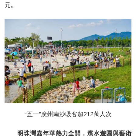
元。
“五一”廣州南沙吸客超212萬人次
明珠灣嘉年華熱力全開，濱水遊園與藝術