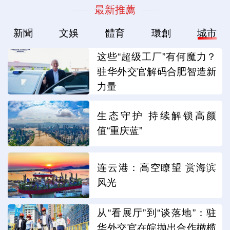
最新推薦
新聞
文娛
體育
環創
城市
这些“超级工厂”有何魔力？
驻华外交官解码合肥智造新
力量
生态守护 持续解锁高颜
值“重庆蓝”
连云港：高空瞭望 赏海滨
风光
从“看展厅”到“谈落地”：驻
华外交官在皖抛出合作橄榄