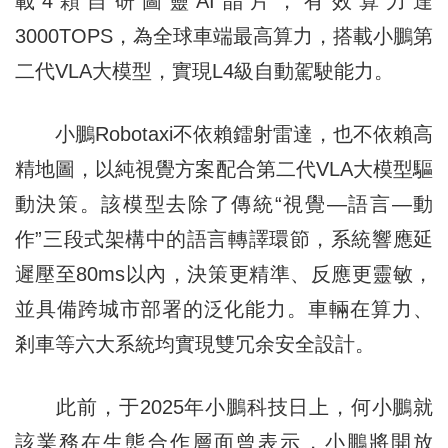
載4顆自研圖靈AI晶片，有效算力達
3000TOPS，為全球車端最高算力，搭載小鵬第
二代VLA大模型，實現L4級自動駕駛能力。
小鵬Robotaxi不依賴鐳射雷達，也不依賴高
精地圖，以純視覺方案配合第二代VLA大模型驅
動決策。該模型去除了傳統“視覺—語言—動
作”三段式架構中的語言轉譯環節，系統響應延
遲壓至80ms以內，決策更精準、反應更靈敏，
並具備跨城市部署的泛化能力。車輛在算力、
剎車等六大系統均實現雙冗余安全設計。
此前，于2025年小鵬科技日上，何小鵬就
該業務在生態合作層面曾表示，小鵬將開放