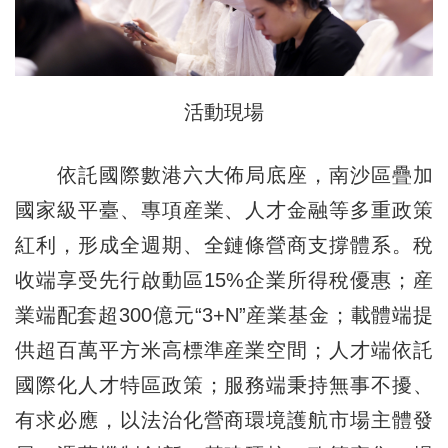
活動現場
依託國際數港六大佈局底座，南沙區疊加
國家級平臺、專項産業、人才金融等多重政策
紅利，形成全週期、全鏈條營商支撐體系。稅
收端享受先行啟動區15%企業所得稅優惠；産
業端配套超300億元“3+N”産業基金；載體端提
供超百萬平方米高標準産業空間；人才端依託
國際化人才特區政策；服務端秉持無事不擾、
有求必應，以法治化營商環境護航市場主體發