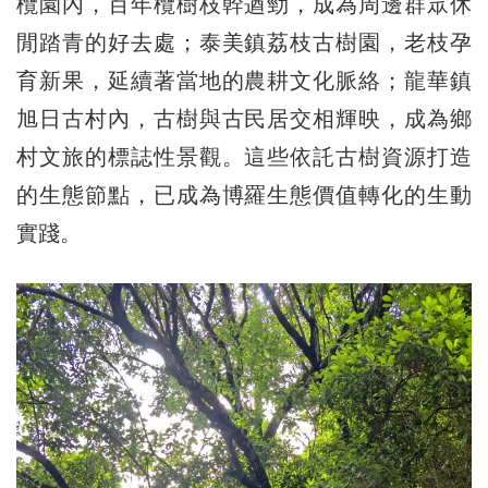
欖園內，百年欖樹枝幹遒勁，成為周邊群眾休
閒踏青的好去處；泰美鎮荔枝古樹園，老枝孕
育新果，延續著當地的農耕文化脈絡；龍華鎮
旭日古村內，古樹與古民居交相輝映，成為鄉
村文旅的標誌性景觀。這些依託古樹資源打造
的生態節點，已成為博羅生態價值轉化的生動
實踐。