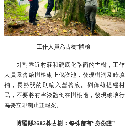
工作人員為古樹“體檢”
針對靠近村莊和硬底化路面的古樹，工作
人員還會給樹根砌上保護池，發現樹洞及時填
補，長勢弱的則輸入營養液。劉偉雄提醒村
民，不要將有害液體倒在樹根邊，發現破壞行
為要立即制止並報案。
博羅縣2683株古樹：每株都有“身份證”