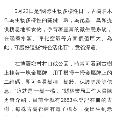
5月22日是“國際生物多樣性日”，古樹名木
作為生物多樣性的關鍵一環，為昆蟲、鳥類提
供棲息地和食物，孕育著豐富的微生態系統，
在涵養水源、凈化空氣等方面價值巨大。為
此，守護好這些“綠色活化石”，意義深遠。
在博羅鄉村村口或公園，時常可看到古樹
上挂著一塊金屬牌，用手機掃一掃金屬牌上的
二維碼，即可查看樹種、樹齡、保護等級等信
息。“這就是‘一樹一檔’。”縣林業局工作人員陳
勇奇介紹，目前全縣有2683株登記在冊的古
樹，每株古樹都建有電子檔案，從出生到老