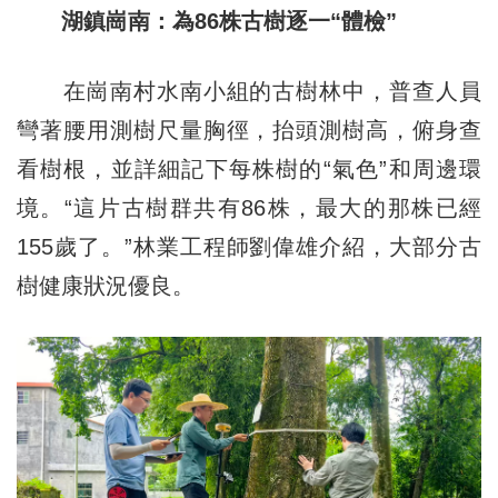
湖鎮崗南：為86株古樹逐一“體檢”
在崗南村水南小組的古樹林中，普查人員
彎著腰用測樹尺量胸徑，抬頭測樹高，俯身查
看樹根，並詳細記下每株樹的“氣色”和周邊環
境。“這片古樹群共有86株，最大的那株已經
155歲了。”林業工程師劉偉雄介紹，大部分古
樹健康狀況優良。