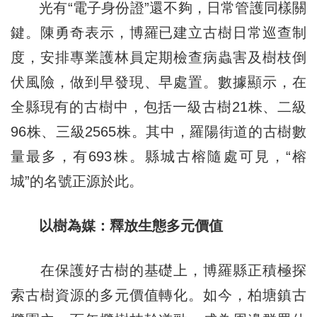
光有“電子身份證”還不夠，日常管護同樣關
鍵。陳勇奇表示，博羅已建立古樹日常巡查制
度，安排專業護林員定期檢查病蟲害及樹枝倒
伏風險，做到早發現、早處置。數據顯示，在
全縣現有的古樹中，包括一級古樹21株、二級
96株、三級2565株。其中，羅陽街道的古樹數
量最多，有693株。縣城古榕隨處可見，“榕
城”的名號正源於此。
以樹為媒：釋放生態多元價值
在保護好古樹的基礎上，博羅縣正積極探
索古樹資源的多元價值轉化。如今，柏塘鎮古