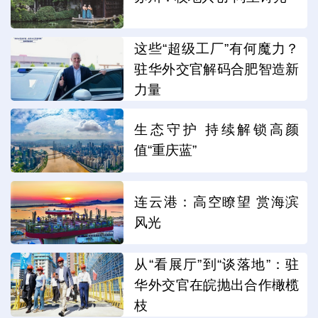
这些“超级工厂”有何魔力？
驻华外交官解码合肥智造新
力量
生态守护 持续解锁高颜
值“重庆蓝”
连云港：高空瞭望 赏海滨
风光
从“看展厅”到“谈落地”：驻
华外交官在皖抛出合作橄榄
枝