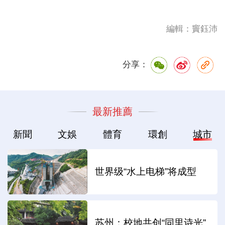
編輯：竇鈺沛
分享：
最新推薦
新聞
文娛
體育
環創
城市
世界级“水上电梯”将成型
苏州：校地共创“同里诗光”