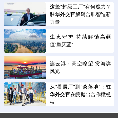
这些“超级工厂”有何魔力？
驻华外交官解码合肥智造新
力量
生态守护 持续解锁高颜
值“重庆蓝”
连云港：高空瞭望 赏海滨
风光
从“看展厅”到“谈落地”：驻
华外交官在皖抛出合作橄榄
枝