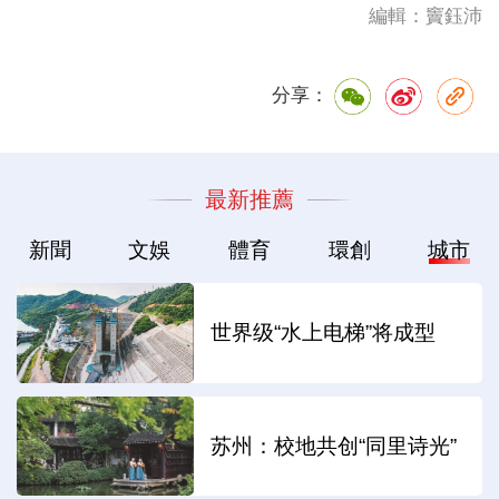
編輯：竇鈺沛
分享：
最新推薦
新聞
文娛
體育
環創
城市
世界级“水上电梯”将成型
苏州：校地共创“同里诗光”