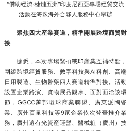
“僑助經濟·穗鏈五洲”印度尼西亞專場經貿交流
活動在海珠海外合夥人服務中心舉辦
聚焦四大産業賽道，精準開展跨境商貿對
接
據悉，本次專場緊扣穗印産業互補特點，
圍繞跨境經貿服務、數字科技與AI科創、高端
日用製造、生物醫藥四大賽道精準對接。活動
設置企業路演、實物展品觀摩、面對面洽談環
節，GGCC萬邦環球商業聯盟、廣東派陶瓷
業、廣州百量科技等9家企業依次登臺推介業
務，廣州這有光資産運營、醫械粧（廣州）技