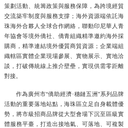
策劃活動、統籌政策與服務保障，為跨境經貿
交流築牢制度與服務支撐；海外資源端依託海
珠海外合夥人全球合作網絡，聯動印尼華人青
年協會等境外僑社、僑青組織精準邀約海外採
購商，精準連結境外優質商貿資源；企業端組
織轄區實體企業現場參展、實物展示、實地洽
談，打破傳統線上推介壁壘，實現供需零距離
對接。
作為廣州市“僑助經濟·穗鏈五洲”系列品牌
活動的重要落地站點，海珠區立足自身載體優
勢，將市級招商品牌從大型會場下沉至區級實
體服務平臺，打造出接地氣、可落地、可複製