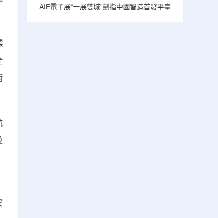
AIE電子展“一展雙城”劍指中國智造首發平臺
標
全
術
航
並
》
安