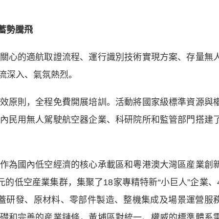
蓄勢騰飛
心的適航取證流程、運行識別技術實現方案、存量無
流深入、氣氛熱烈。
原則，全程免費開展培訓。活動將國家級標準資源與
內民用無人駕駛航空器企業、科研院所和監管部門搭建
為國內低空經濟的核心承載區和粵港澳大灣區産業創
元的低空産業集群，集聚了18家專精特新“小巨人”企業、
蓋研發、原材料、零部件製造、整機集成及場景運營服
礎和完善的産業鏈條，黃埔區對統一、權威的標準體系