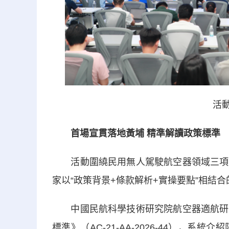
活動
首場宣貫落地黃
埔 精
準解讀政策標準
活動圍繞民用無人駕駛航空器領域三項重
家以“政策背景+條款解析+實操要點”相結
中國民航科學技術研究院航空器適航研究
標準》（AC-21-AA-2026-44），