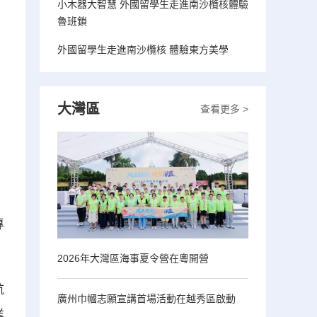
小木器大智慧 外國留學生走進南沙欖核體驗
魯班鎖
外國留學生走進南沙欖核 體驗東方美學
大灣區
查看更多 >
專
2026年大灣區海事夏令營在粵開營
航
廣州巾幗志願宣講首場活動在越秀區啟動
業