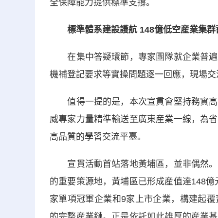
全保障能力提供標準支撐。
標準體系建設護
航 148
億低空産業集群
在集中答疑環節，專家團隊就企業普遍關
機補登記要求等實操問題逐一回應，現場交
值得一提的是，本次宣貫會堅持務實高效
威專家力量精準輸送至廣東産業一線，為省
高品質的學習交流平臺。
宣貫活動首站落地黃埔區，並非偶然。作
的重要策源地，黃埔區已形成産值達148億
家單項冠軍企業和9家上市企業，構建起覆
的完整産業鏈。正是依託如此雄厚的産業基