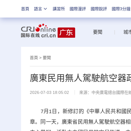
首頁
語言
講習所
國際漫評
國際銳評
國際3分鐘
要聞
|
城
首頁
>
要聞
廣東民用無人駕駛航空器政
2026-07-03 18:05:02
來源：中央廣電總台國際在
7月1日，新修訂的《中華人民共和國民用
章。同一天，廣東省民用無人駕駛航空器相