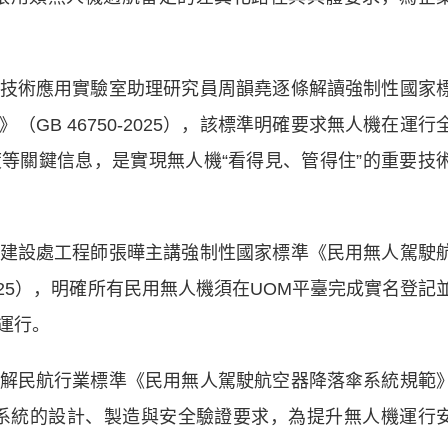
術應用實驗室助理研究員周韻堯逐條解讀強制性國家
GB 46750-2025），該標準明確要求無人機在運行
等關鍵信息，是實現無人機“看得見、管得住”的重要技
設處工程師張曄主講強制性國家標準《民用無人駕駛
2025），明確所有民用無人機須在UOM平臺完成實名登記
運行。
民航行業標準《民用無人駕駛航空器降落傘系統規範
機降落傘系統的設計、製造與安全驗證要求，為提升無人機運行