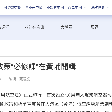
國際微訪談
老外在中國
外媒看中國
遇見中國
深耕世界
市遠洋
|
老外在廣東
|
大灣區
|
眼界
|
策“必修課”在黃埔開講
線
編輯：甄鏡媛
航空法》正式施行，首次設立“民用無人駕駛航空器”
關政策和標準宣貫會在大灣區（黃埔）低空經濟産業創