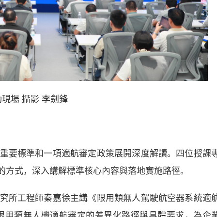
現場 攝影 李劍鋒
要標準和一項適航審定政策展開深度解讀。四位授課
合的方式，深入講解標準核心內容與落地實施路徑。
所工程師秦嘉徐主講《限用類無人駕駛航空器系統適
系統介紹限用類無人機適航審定的差異化路徑與具體要求，為企