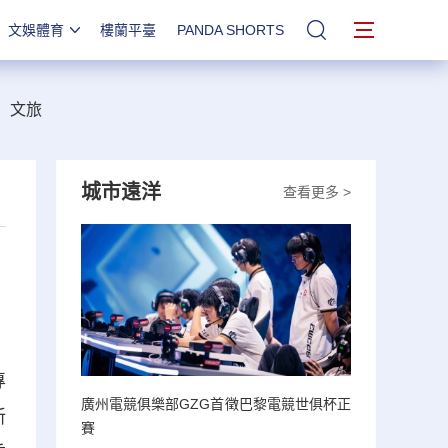
文娛體育
樓蘭平臺
PANDA SHORTS
站內搜索
文旅
城市遠洋
查看更多 >
專
廣州電競俱樂部GZG首徵巴黎電競世俱杯正
新
賽