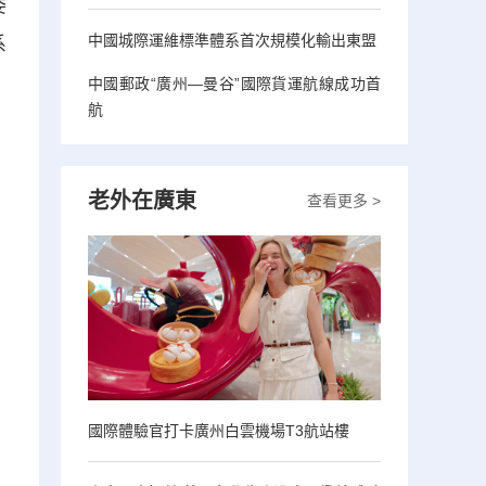
委
中國城際運維標準體系首次規模化輸出東盟
系
中國郵政“廣州—曼谷”國際貨運航線成功首
航
老外在廣東
查看更多 >
國際體驗官打卡廣州白雲機場T3航站樓