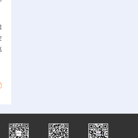
業
安
巡