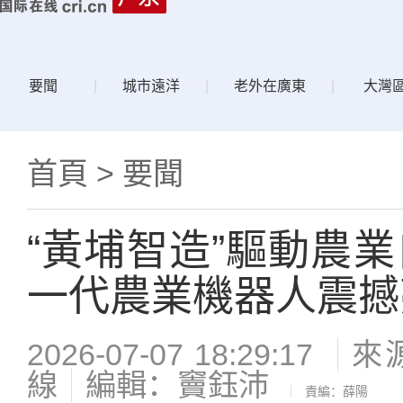
要聞
|
城市遠洋
|
老外在廣東
|
大灣
首頁
>
要聞
“黃埔智造”驅動農
一代農業機器人震撼
2026-07-07 18:29:17
來
線
編輯：竇鈺沛
責編：薛陽