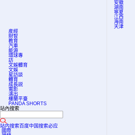
安徽
湖南
寧夏
江西
海南
天津
産經
財智
教育
汽車
能源
環球專
訪
文娛體育
文娛
星訪談
體育
成長説
電影
演出
樓蘭平臺
PANDA SHORTS
站內搜索
站内搜索
百度
中国搜索
必应
國際