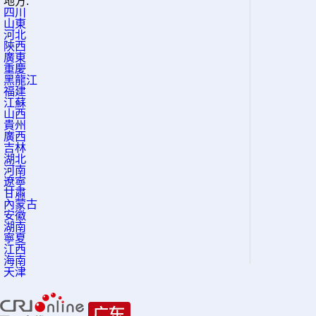
地方:
四川
山東
河北
陝西
廣東
重慶
黑龍江
福建
江蘇
山西
貴州
廣西
吉林
湖北
河南
遼寧
甘肅
內蒙古
安徽
湖南
寧夏
江西
海南
天津