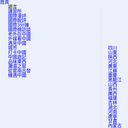
首頁
語言
講習所
國際漫評
國際銳評
國際3分鐘
國際微訪談
老外在中國
外媒看中國
遇見中國
城市
四川
打卡中國
山東
中國遊記
陝西
品味東西
河北
瀾湄之窗
廣東
從雲南出發
江蘇
機遇中國
重慶
黑龍江
山西
貴州
廣西
福建
吉林
湖北
河南
遼寧
甘肅
內蒙古