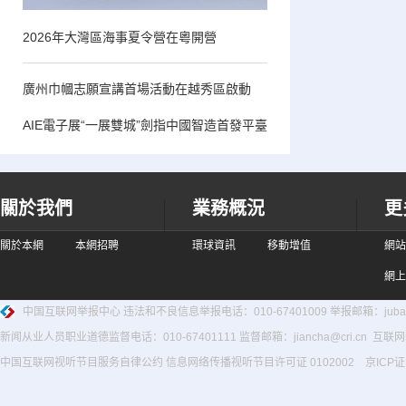
2026年大灣區海事夏令營在粵開營
廣州巾幗志願宣講首場活動在越秀區啟動
AIE電子展“一展雙城”劍指中國智造首發平臺
關於我們
業務概況
更
關於本網
本網招聘
環球資訊
移動增值
網站
網上
中国互联网举报中心
违法和不良信息举报电话：010-67401009 举报邮箱：jubao@
新闻从业人员职业道德监督电话：010-67401111 监督邮箱：jiancha@cri.cn 互联
中国互联网视听节目服务自律公约
信息网络传播视听节目许可证 0102002 京ICP证