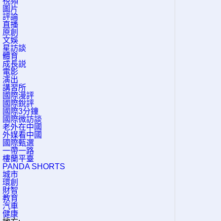
視頻
圖片
評論
直播
原創
文娛
星訪談
體育
成長説
電影
演出
講習所
國際漫評
國際銳評
國際3分鐘
國際微訪談
老外在中國
外媒看中國
國際甄選
一帶一路
樓蘭平臺
PANDA SHORTS
城市
環創
財智
教育
汽車
健康