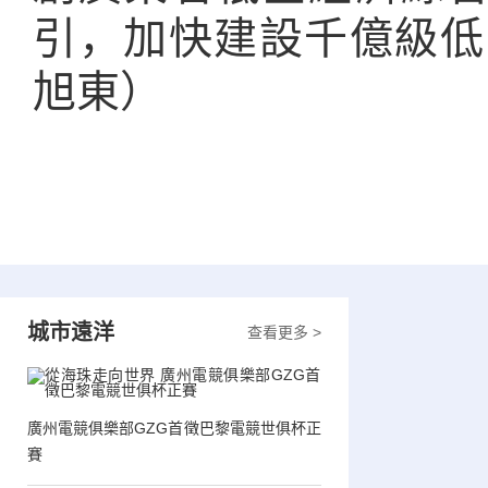
引，加快建設千億級低
旭東）
城市遠洋
查看更多 >
廣州電競俱樂部GZG首徵巴黎電競世俱杯正
賽