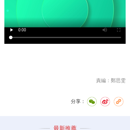
責編：鄭思雯
分享：
最新推薦