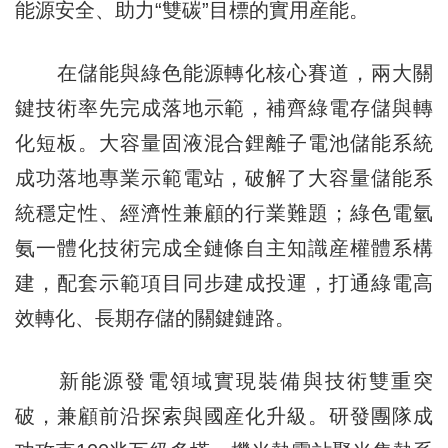
能源安全、助力“雙碳”目標的實用産能。
在儲能與綠色能源轉化核心賽道，兩大關
鍵技術率先完成落地示範，補齊綠電存儲與轉
化短板。大容量固液混合鋰離子電池儲能系統
成功落地專業示範電站，破解了大容量儲能系
統穩定性、經濟性兼顧的行業難題；綠色電氫
氨一體化技術完成全鏈條自主知識産權體系構
建，配套示範項目同步建成投運，打通綠電高
效轉化、長期存儲的關鍵鏈路。
新能源發電領域實現裝備與技術雙重突
破，兼顧前沿探索與國産化升級。研發團隊成