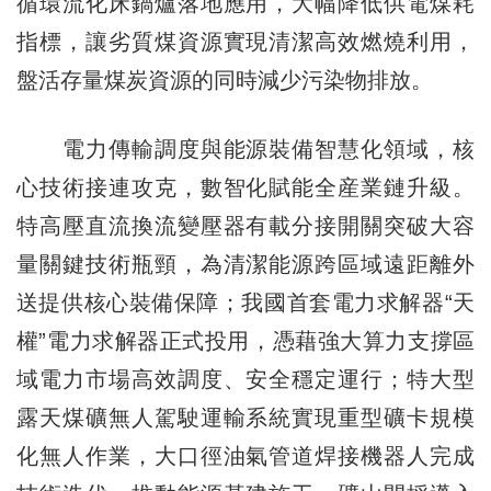
循環流化床鍋爐落地應用，大幅降低供電煤耗
指標，讓劣質煤資源實現清潔高效燃燒利用，
盤活存量煤炭資源的同時減少污染物排放。
電力傳輸調度與能源裝備智慧化領域，核
心技術接連攻克，數智化賦能全産業鏈升級。
特高壓直流換流變壓器有載分接開關突破大容
量關鍵技術瓶頸，為清潔能源跨區域遠距離外
送提供核心裝備保障；我國首套電力求解器“天
權”電力求解器正式投用，憑藉強大算力支撐區
域電力市場高效調度、安全穩定運行；特大型
露天煤礦無人駕駛運輸系統實現重型礦卡規模
化無人作業，大口徑油氣管道焊接機器人完成