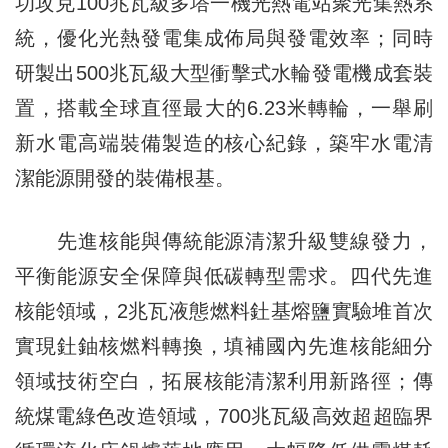
功攻克100兆瓦級多塔一機光熱電站聚光集熱系
統，優化光熱發電集成佈局與發電效率；同時
研製出500兆瓦級大型衝擊式水輪發電機成套裝
置，搭載全球直徑最大的6.23米轉輪，一舉刷
新水電高端裝備製造的核心紀錄，築牢水電清
潔能源開發的裝備根基。
先進核能與傳統能源清潔升級雙線發力，
平衡能源安全保障與低碳轉型需求。四代先進
核能領域，2兆瓦液態燃料釷基熔鹽實驗堆首次
實現釷鈾核燃料轉換，填補國內先進核能細分
領域技術空白，拓展核能清潔利用新路徑；傳
統煤電綠色改造領域，700兆瓦級高效超超臨界