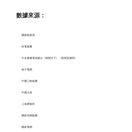
數據來源：
國家能源局
哈電集團
中央廣播電視總台《朝聞天下》《新聞直播間》
南方電網
中國三峽集團
中國大唐
上海應物所
國家管網集團
國家電網