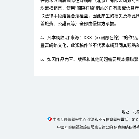
任何未與國廣國際在線網絡（北京）有限公司簽訂
均無權銷售、使用“國際在線”網站的自有版權信息
取法律手段維護合法權益，因此産生的損失及為此
差旅費、公證費等）全部由侵權方承擔。
4、凡本網註明“來源：XXX（非國際在線）”的作
豐富網絡文化，此類稿件並不代表本網贊同其觀點
5、如因作品內容、版權和其他問題需要與本網聯繫
地址：北京
中國互聯網舉報中心
違法和不良信息舉報電話：010-674
中國互聯網視聽節目服務自律公約
信息網絡傳播視聽