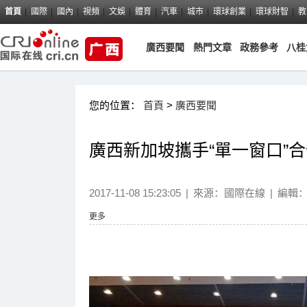
首頁
國際
國內
視頻
文娛
體育
汽車
城市
環球創業
環球財智
教
廣西要聞
熱門文章
政務參考
八桂
您的位置：
首頁
>
廣西要聞
廣西新加坡攜手“單一窗口”
2017-11-08 15:23:05
|
來源：國際在線
|
編輯
更多