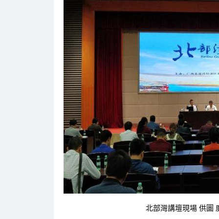
北部灣講壇現場 供圖 