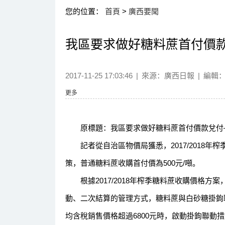
您的位置：
首頁
>
廣西要聞
我區要求做好糖料蔗首付價
2017-11-25 17:03:46
|
來源：
廣西日報
|
編輯
更多
原標題：我區要求做好糖料蔗首付價款兌付——
記者從自治區物價局獲悉，2017/2018年
策，普通糖料蔗收購首付價為500元/噸。
根據2017/2018年榨季糖料蔗收購價格方
動、二次結算的管理方式，糖料蔗與白砂糖掛鉤
均含稅銷售價格超過6800元時，啟動掛鉤聯動