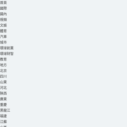
首頁
國際
國內
視頻
文娛
體育
汽車
城市
環球創業
環球財智
教育
地方
北京
四川
山東
河北
陝西
廣東
重慶
黑龍江
福建
江蘇