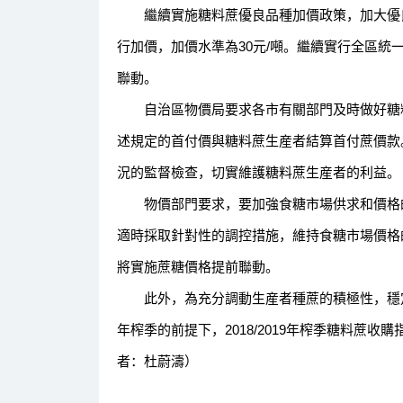
繼續實施糖料蔗優良品種加價政策，加大優良品
行加價，加價水準為30元/噸。繼續實行全區統
聯動。
自治區物價局要求各市有關部門及時做好糖料
述規定的首付價與糖料蔗生産者結算首付蔗價款
況的監督檢查，切實維護糖料蔗生産者的利益。
物價部門要求，要加強食糖市場供求和價格的
適時採取針對性的調控措施，維持食糖市場價格
將實施蔗糖價格提前聯動。
此外，為充分調動生産者種蔗的積極性，穩定糖料
年榨季的前提下，2018/2019年榨季糖料蔗收
者：杜蔚濤）