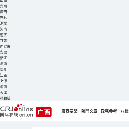
山西
貴州
廣西
吉林
湖北
河南
遼寧
甘肅
內蒙古
安徽
浙江
湖南
寧夏
江西
上海
海南
天津
移動版
廣西要聞
熱門文章
政務參考
八桂