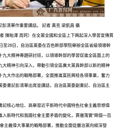
清華作重要講話。 記者 黃克 梁凱昌 攝
 陳貽澤 周珂）在全黨全國和全區上下興起深入學習宣傳貫
7日至28日，自治區黨委在百色幹部學院舉辦全區省級領導幹
十九大精神專題研討班，以領導幹部的學習促進全區面上的
九大精神引向深入，帶動引領全區廣大黨員幹部以新的精神
十九大作出的戰略部署，全面推進富民興桂各項事業，奮力
黨委書記彭清華出席並講話，自治區黨委副書記、自治區主
記核心地位、高舉習近平新時代中國特色社會主義思想偉
進入新時代和我國社會主要矛盾的變化，貫徹落實“兩個一百
社會主義偉大事業的戰略部署，推動全面從嚴治黨向縱深發