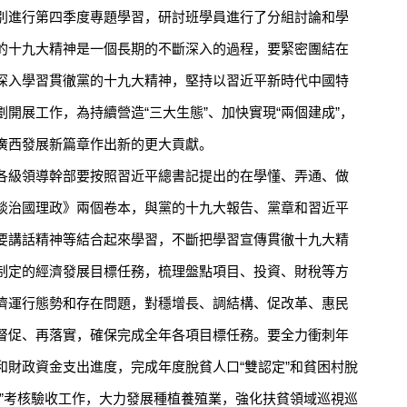
進行第四季度專題學習，研討班學員進行了分組討論和學
的十九大精神是一個長期的不斷深入的過程，要緊密團結在
深入學習貫徹黨的十九大精神，堅持以習近平新時代中國特
開展工作，為持續營造“三大生態”、加快實現“兩個建成”，
廣西發展新篇章作出新的更大貢獻。
級領導幹部要按照習近平總書記提出的在學懂、弄通、做
談治國理政》兩個卷本，與黨的十九大報告、黨章和習近平
要講話精神等結合起來學習，不斷把學習宣傳貫徹十九大精
制定的經濟發展目標任務，梳理盤點項目、投資、財稅等方
濟運行態勢和存在問題，對穩增長、調結構、促改革、惠民
督促、再落實，確保完成全年各項目標任務。要全力衝刺年
和財政資金支出進度，完成年度脫貧人口“雙認定”和貧困村脫
一”考核驗收工作，大力發展種植養殖業，強化扶貧領域巡視巡