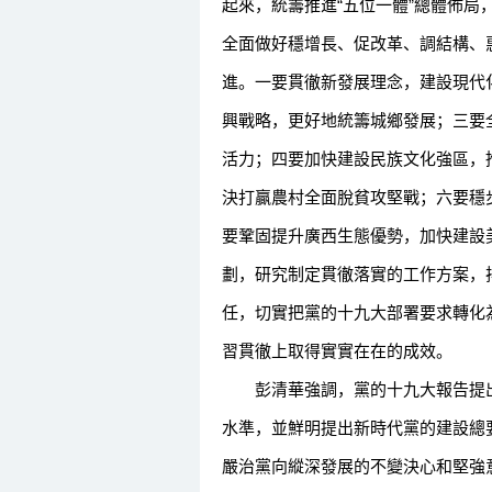
起來，統籌推進“五位一體”總體佈局
全面做好穩增長、促改革、調結構、
進。一要貫徹新發展理念，建設現代
興戰略，更好地統籌城鄉發展；三要
活力；四要加快建設民族文化強區，
決打贏農村全面脫貧攻堅戰；六要穩
要鞏固提升廣西生態優勢，加快建設
劃，研究制定貫徹落實的工作方案，
任，切實把黨的十九大部署要求轉化
習貫徹上取得實實在在的成效。
彭清華強調，黨的十九大報告提出
水準，並鮮明提出新時代黨的建設總
嚴治黨向縱深發展的不變決心和堅強