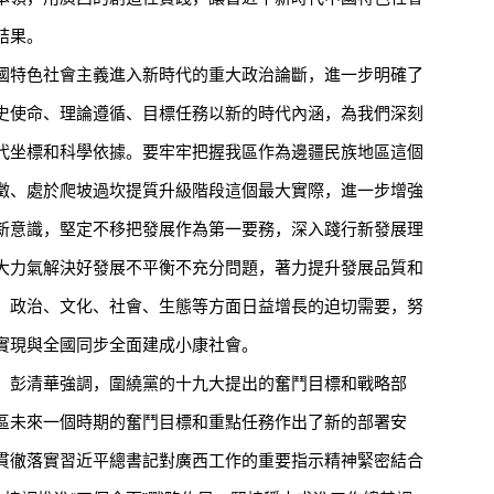
結果。
特色社會主義進入新時代的重大政治論斷，進一步明確了
史使命、理論遵循、目標任務以新的時代內涵，為我們深刻
代坐標和科學依據。要牢牢把握我區作為邊疆民族地區這個
徵、處於爬坡過坎提質升級階段這個最大實際，進一步增強
新意識，堅定不移把發展作為第一要務，深入踐行新發展理
大力氣解決好發展不平衡不充分問題，著力提升發展品質和
、政治、文化、社會、生態等方面日益增長的迫切需要，努
實現與全國同步全面建成小康社會。
彭清華強調，圍繞黨的十九大提出的奮鬥目標和戰略部
區未來一個時期的奮鬥目標和重點任務作出了新的部署安
貫徹落實習近平總書記對廣西工作的重要指示精神緊密結合