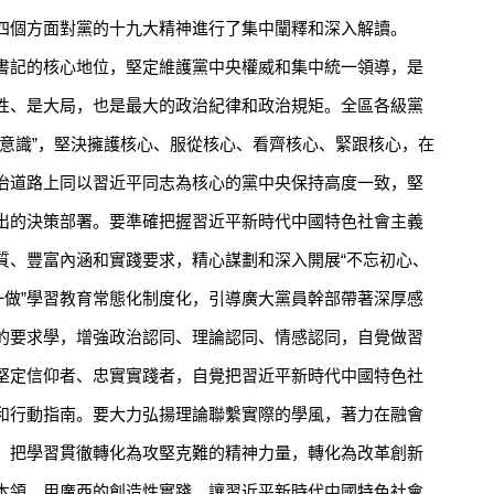
四個方面對黨的十九大精神進行了集中闡釋和深入解讀。
記的核心地位，堅定維護黨中央權威和集中統一領導，是
性、是大局，也是最大的政治紀律和政治規矩。全區各級黨
個意識”，堅決擁護核心、服從核心、看齊核心、緊跟核心，在
治道路上同以習近平同志為核心的黨中央保持高度一致，堅
出的決策部署。要準確把握習近平新時代中國特色社會主義
質、豐富內涵和實踐要求，精心謀劃和深入開展“不忘初心、
一做”學習教育常態化制度化，引導廣大黨員幹部帶著深厚感
的要求學，增強政治認同、理論認同、情感認同，自覺做習
堅定信仰者、忠實實踐者，自覺把習近平新時代中國特色社
和行動指南。要大力弘揚理論聯繫實際的學風，著力在融會
，把學習貫徹轉化為攻堅克難的精神力量，轉化為改革創新
本領，用廣西的創造性實踐，讓習近平新時代中國特色社會