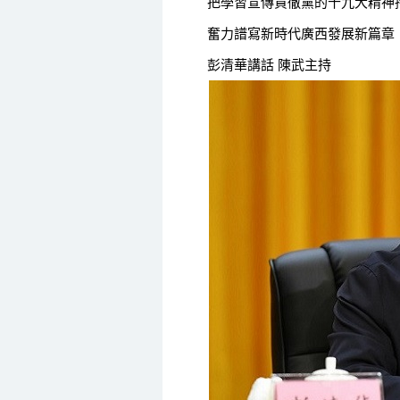
把學習宣傳貫徹黨的十九大精神
奮力譜寫新時代廣西發展新篇章
彭清華講話 陳武主持