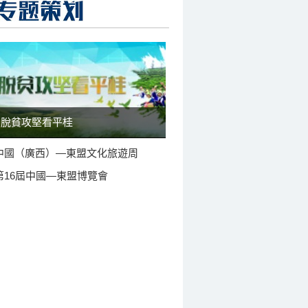
脫貧攻堅看平桂
中國（廣西）—東盟文化旅遊周
第16屆中國—東盟博覽會