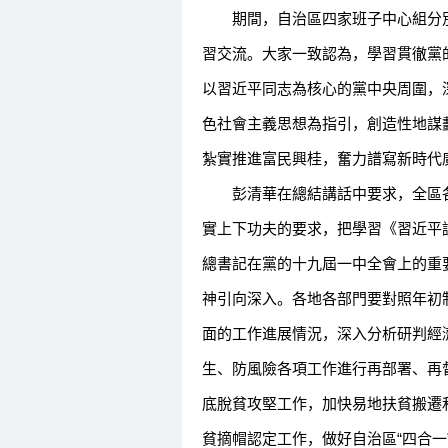
期間，自治區四家班子中心組分別
習交流。大家一致認為，學習貫徹黨
以習近平同志為核心的黨中央周圍，
色社會主義思想為指引，創造性地謀劃
紮實推進富民興桂，奮力譜寫新時代
彭清華在總結講話中要求，全區各
實上下功夫的要求，把學習《習近平
總書記在黨的十九屆一中全會上的重
神引向深入。各地各部門要對照年初
面的工作進展情況，深入分析研判經
生、防風險各項工作進行再部署、再
底脫貧攻堅工作，加快易地扶貧搬遷
貧摘帽認定工作，做好自治區“四合