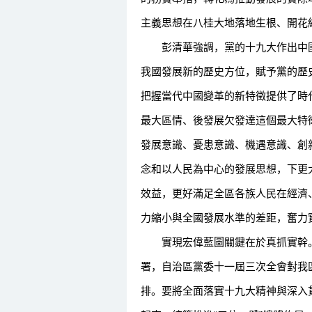
主義思想在八桂大地落地生根、開花
彭清華強調，黨的十九大作出中國
我國發展新的歷史方位，賦予黨的歷
把握當代中國變革的新特徵提供了時
最大區情、後發展欠發達這個最大特
發展意識、憂患意識、機遇意識、創
念和以人民為中心的發展思想，下更
效益，更好滿足全區各族人民在經濟
力縮小與全國發展水準的差距，奮力
實現宏偉藍圖關鍵在於真抓實幹。
署，自治區黨委十一屆三次全會對我
排。要將全面落實十九大精神與深入