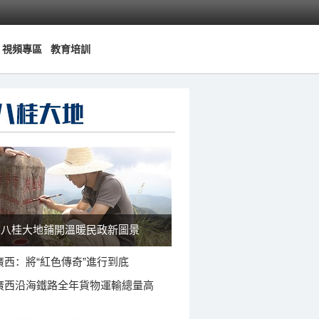
視頻專區
教育培訓
八桂大地鋪開溫暖民政新圖景
廣西：將“紅色傳奇”進行到底
廣西沿海鐵路全年貨物運輸總量高