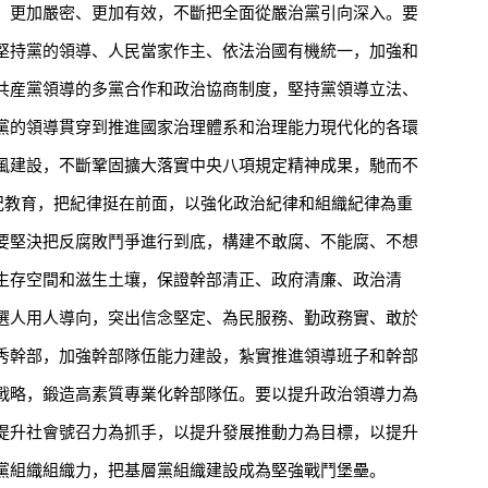
、更加嚴密、更加有效，不斷把全面從嚴治黨引向深入。要
堅持黨的領導、人民當家作主、依法治國有機統一，加強和
共産黨領導的多黨合作和政治協商制度，堅持黨領導立法、
黨的領導貫穿到推進國家治理體系和治理能力現代化的各環
風建設，不斷鞏固擴大落實中央八項規定精神成果，馳而不
黨紀教育，把紀律挺在前面，以強化政治紀律和組織紀律為重
要堅決把反腐敗鬥爭進行到底，構建不敢腐、不能腐、不想
生存空間和滋生土壤，保證幹部清正、政府清廉、政治清
選人用人導向，突出信念堅定、為民服務、勤政務實、敢於
秀幹部，加強幹部隊伍能力建設，紮實推進領導班子和幹部
戰略，鍛造高素質專業化幹部隊伍。要以提升政治領導力為
提升社會號召力為抓手，以提升發展推動力為目標，以提升
黨組織組織力，把基層黨組織建設成為堅強戰鬥堡壘。