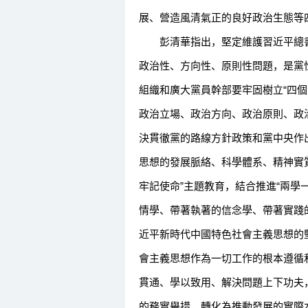
展、營造風清氣正的良好政治生態等
彭清華指出，堅定維護習近平總書
政治性、方向性、原則性問題，是黨
組織和廣大黨員幹部要牢固樹立“四
政治立場、政治方向、政治原則、政
決貫徹黨的路線方針政策和黨中央作
思想的發展脈絡、科學體系、精神實
牢記使命”主題教育，結合推進“兩學
情學、帶著執著的信念學、帶著實踐
近平新時代中國特色社會主義思想的
會主義思想作為一切工作的根本遵循
貫通、學以致用、解決問題上下功夫
的務實舉措，轉化為推動發展的實際