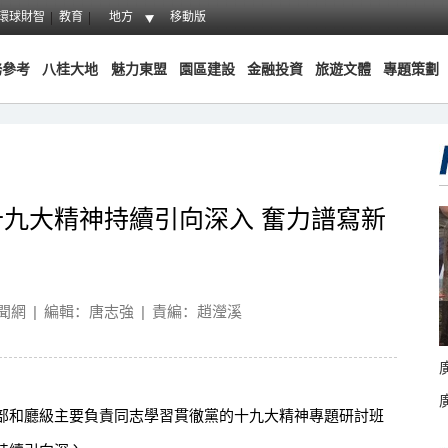
環球財智
教育
地方
移動版
務參考
八桂大地
魅力東盟
園區建設
金融投資
旅遊文體
專題策劃
九大精神持續引向深入 奮力譜寫新
聞網
|
編輯：唐志強
|
責編：趙瀅溪
和廳級主要負責同志學習貫徹黨的十九大精神專題研討班