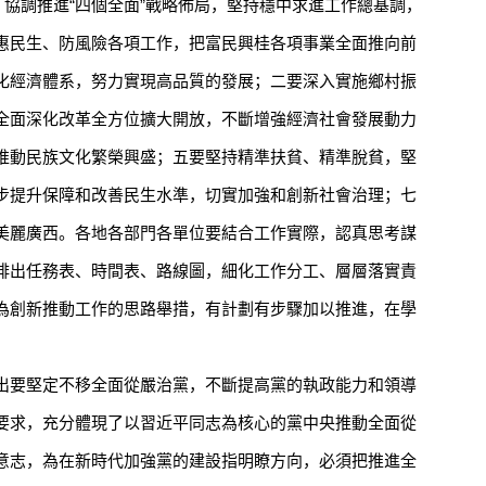
，協調推進“四個全面”戰略佈局，堅持穩中求進工作總基調，
惠民生、防風險各項工作，把富民興桂各項事業全面推向前
化經濟體系，努力實現高品質的發展；二要深入實施鄉村振
全面深化改革全方位擴大開放，不斷增強經濟社會發展動力
推動民族文化繁榮興盛；五要堅持精準扶貧、精準脫貧，堅
步提升保障和改善民生水準，切實加強和創新社會治理；七
美麗廣西。各地各部門各單位要結合工作實際，認真思考謀
排出任務表、時間表、路線圖，細化工作分工、層層落實責
為創新推動工作的思路舉措，有計劃有步驟加以推進，在學
要堅定不移全面從嚴治黨，不斷提高黨的執政能力和領導
要求，充分體現了以習近平同志為核心的黨中央推動全面從
意志，為在新時代加強黨的建設指明瞭方向，必須把推進全