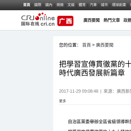
首頁
國際
國內
視頻
文娛
體育
汽車
城市
環球創業
廣西要聞
熱門文章
政
您的位置：
首頁
>
廣西要聞
把學習宣傳貫徹黨的十
時代廣西發展新篇章
2017-11-29 09:08:48
|
來源：
廣西新
更多
自治區黨委舉辦全區省級領導幹部