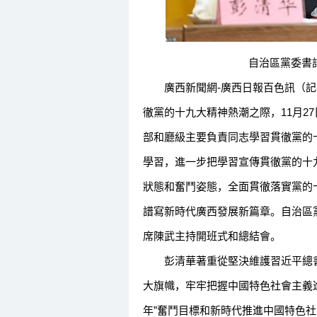
自治區黨委書記彭
廣西新聞網-廣西日報百色訊（記者
徹黨的十九大精神熱潮之際，11月2
部和廳級主要負責同志學習貫徹黨的
學習，進一步把學習宣傳貫徹黨的十
狀態和奮鬥姿態，全面貫徹落實黨的
譜寫新時代廣西發展新篇章。自治區
席陳武主持開班式和總結會。
彭清華著重從堅決維護習近平總書
大旗幟，牢牢把握中國特色社會主義
年”奮鬥目標和新時代推進中國特色