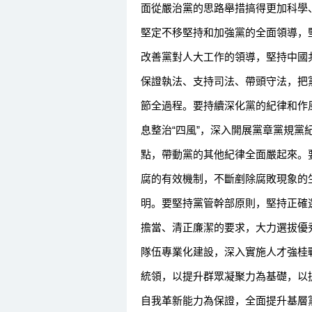
面從嚴治黨的思路舉措搞得更加科學
堅定不移堅持和加強黨的全面領導，
改善黨對人大工作的領導，堅持中國
保證執法、支持司法、帶頭守法，把
節全過程。要持續深化黨的紀律和作
息整治“四風”，深入開展黨章黨規
點，帶動黨的其他紀律全面嚴起來。
腐的有效機制，不斷剷除腐敗現象的
明。要堅持黨管幹部原則，堅持正確
擔當、清正廉潔的要求，大力選拔優
隊伍專業化建設，深入實施人才強桂
統領，以提升群眾凝聚力為基礎，以
自我革新能力為保證，全面提升基層