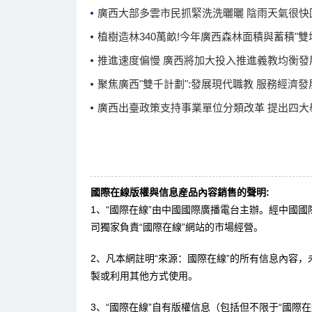
廣西大部多雲市民抓緊洗洗曬曬 陰雨天氣很快
植樹造林340萬畝!今年廣西森林面積與蓄積"雙
推進速度偏慢 廣西將加大投入推進義教均衡發
聚焦廣西"雙千計劃":發展現代職教 服務經濟發
廣西出臺政策支持事業單位分類改革 提出四大
國際在線版權與信息産品內容銷售的聲明:
1、“國際在線”由中國國際廣播電台主辦。經中國
司獨家負責“國際在線”網站的市場經營。
2、凡本網註明“來源：國際在線”的所有信息內容
製或利用其他方式使用。
3、“國際在線”自有版權信息（包括但不限于“國際在線