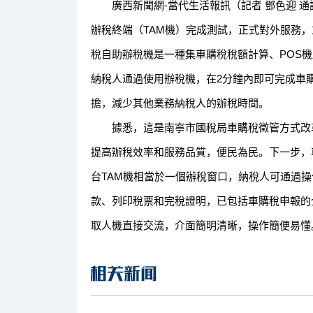
廣西新聞網-當代生活報訊（記者 鄧色迎 通
辦稅終端（TAM機）完成測試，正式對外服務
稅自助辦稅機是一種集車購稅稅額計算、POS
納稅人通過使用辦稅機，在2分鐘內即可完成車
擔，減少其他業務納稅人的辦稅時間。
據悉，這是南寧市國稅局車購稅徵管方式改革
提高辦稅效率和服務品質，便民為民。下一步，
台TAM機相當於一個辦稅窗口，納稅人可通過
款、列印稅票和完稅證明，已包括車購稅申報的全
取人機直接交流，介面簡明清晰，操作簡便易懂