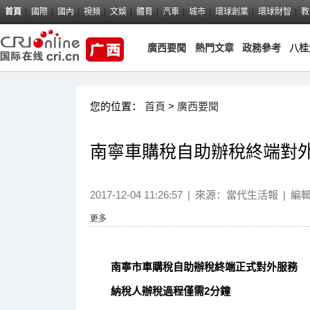
首頁
國際
國內
視頻
文娛
體育
汽車
城市
環球創業
環球財智
教
廣西要聞
熱門文章
政務參考
八桂
您的位置：
首頁
>
廣西要聞
南寧車購稅自助辦稅終端對外
2017-12-04 11:26:57
|
來源：
當代生活報
|
編
更多
南寧市車購稅自助辦稅終端正式對外服務
納稅人辦稅過程僅需2分鐘