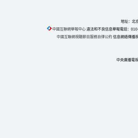
地址：北京
中國互聯網舉報中心
違法和不良信息舉報電話：010-674
中國互聯網視聽節目服務自律公約
信息網絡傳播視聽
中央廣播電視