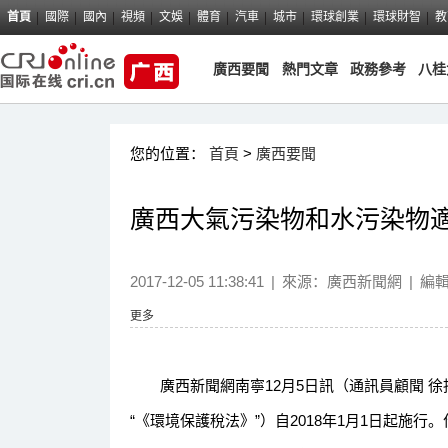
首頁
國際
國內
視頻
文娛
體育
汽車
城市
環球創業
環球財智
教
廣西要聞
熱門文章
政務參考
八桂
您的位置：
首頁
>
廣西要聞
廣西大氣污染物和水污染物
2017-12-05 11:38:41
|
來源：
廣西新聞網
|
編
更多
廣西新聞網南寧12月5日訊（通訊員顧聞 徐
“《環境保護稅法》”）自2018年1月1日起施