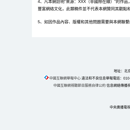
4、凡本網註明“來源：XXX（非國際在線）”的作
豐富網絡文化，此類稿件並不代表本網贊同其觀點
5、如因作品內容、版權和其他問題需要與本網聯繫
地址：北京
中國互聯網舉報中心
違法和不良信息舉報電話：010-674
中國互聯網視聽節目服務自律公約
信息網絡傳播視聽
中央廣播電視