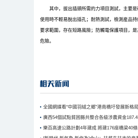
其中，拔出插頭所需的力項目測試，主要是確
使用時不輕易脫出插孔；耐熱測試，檢測産品持
要求範圍，存在短路風險；防觸電保護項目，是
危險。
全國網媒看“中國羽絨之鄉”港南橋圩發展新格
廣西54個試點貧困縣共整合各級涉農資金187.
樂百高速公路計劃4年建成 將建176座橋梁40