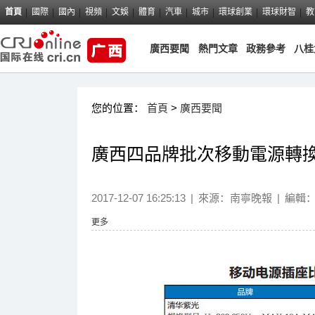
首頁
國際
國內
視頻
文娛
體育
汽車
城市
環球創業
環球財智
教
廣西要聞
熱門文章
政務參考
八桂
您的位置：
首頁
>
廣西要聞
廣西四品牌批次移動電源轉換
2017-12-07 16:25:13
|
來源：
南寧晚報
|
編輯
更多