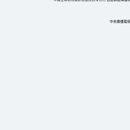
中國互聯網視聽節目服務自律公約
信息網絡傳播視聽
中央廣播電視