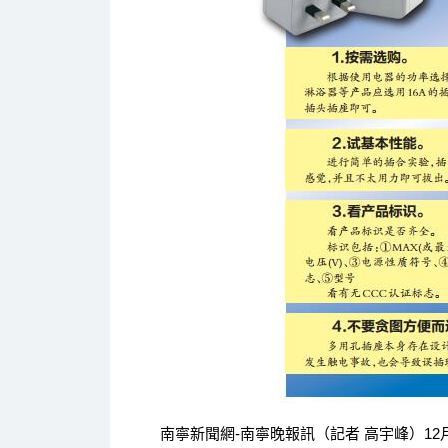
南寧新聞網-南寧晚報訊（記者 高宇峰）12