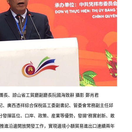
、諒山省工貿廳副廳長阮國海致辭 攝影 鄭肖君
、廣西憑祥綜合保稅區工委副書記、管委會常務副主任邱
分發揮區位、口岸、政策、産業等優勢，發揚“務實創新、敢
力推進沿邊開放開發工作，實現邊境小額貿易進出口連續兩年