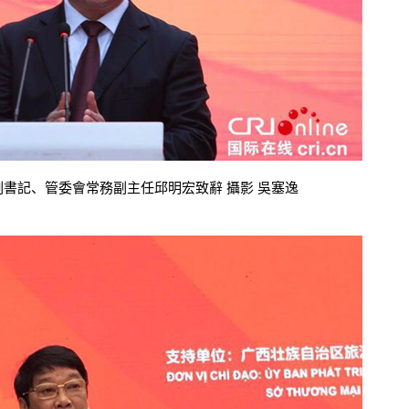
書記、管委會常務副主任邱明宏致辭 攝影 吳塞逸