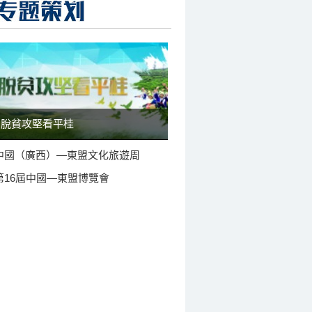
脫貧攻堅看平桂
中國（廣西）—東盟文化旅遊周
第16屆中國—東盟博覽會