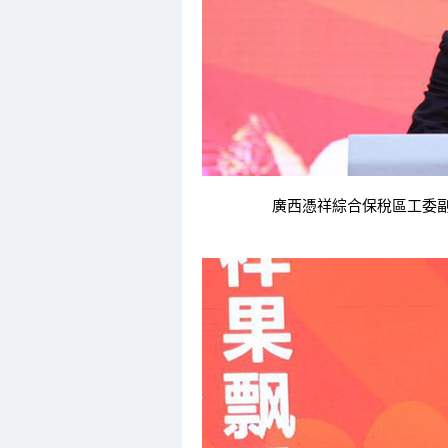
廣西憑祥綜合保稅區工委副