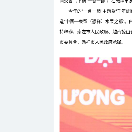
商交會（下稱“一會一節”）在憑祥市
今年的“一會一節”主題為“千年雄關
造“中國—東盟（憑祥）水果之都”
持舉辦，崇左市人民政府、越南諒山
市委員會、憑祥市人民政府承辦。