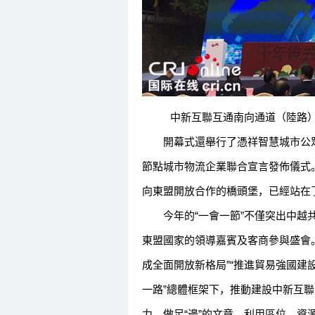
中新互聯互通南向通道（陸路）
開幕式還舉行了憑祥智慧城市公眾
節點城市物流企業聯合宣言發佈儀式
向東盟開放合作的橋頭堡，已經站在
今年的“一會一節”不僅突出中越共
東盟國家的領導嘉賓及客商參與盛會。
成全面開放新格局”“推進貿易強國建
一路”總體框架下，推動建設中新互聯互
力，做足“邊”的文章。利用區位、