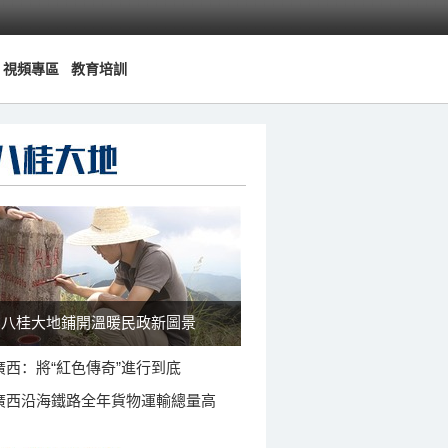
視頻專區
教育培訓
八桂大地鋪開溫暖民政新圖景
廣西：將“紅色傳奇”進行到底
廣西沿海鐵路全年貨物運輸總量高