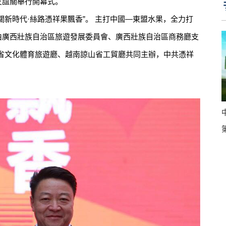
友誼關舉行開幕式。
新時代·絲路憑祥果飄香”。 主打中國—東盟水果，全力打
。由廣西壯族自治區旅遊發展委員會、廣西壯族自治區商務廳支
省文化體育旅遊廳、越南諒山省工貿廳共同主辦，中共憑祥