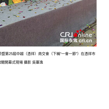
暨第25屆中越（憑祥）商交會（下稱“一會一節”）在憑祥市
誼關開幕式現場 攝影 吳塞逸