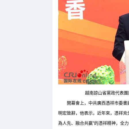
越南諒山省黨政代表團團長
開幕會上，中共廣西憑祥市委書記
明宏致辭，他表示，近年來，憑祥充
為人先、融合共贏”的憑祥精神，全