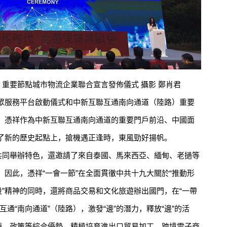
重要節點城市物流企業聯合宣言發佈儀式 攝影 鄭肖君
服務平台啟動儀式和中新互聯互通南向通道（陸路）重要
。憑祥作為中新互聯互通南向通道的重要門戶前沿、中國面
了新的歷史起點上，搶機遇正逢時，東風勁好揚帆。
同舉辦特色，還邀請了來自泰國、馬來西亞、緬甸、老撾等
因此，憑祥“一會一節”在全面貫徹中共十九大關於“推動形
設”精神的同時，還將商品交易和文化旅遊辦出國門，在“一帶
通“南向通道”（陸路），激發“邊”的潛力，釋放“邊”的活
資源、政策等綜合優勢，積極培育進出口貿易加工、跨境電子商