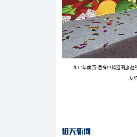
2017年廣西·憑祥中越邊關旅遊節
友