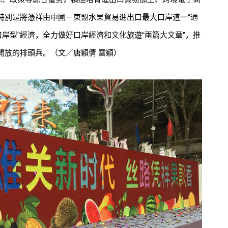
特別是將憑祥由中國－東盟水果貿易進出口最大口岸這一“通
口岸型”經濟，全力做好口岸經濟和文化旅遊“兩篇大文章”，推
開放的排頭兵。（文／唐穎倩 雷穎）