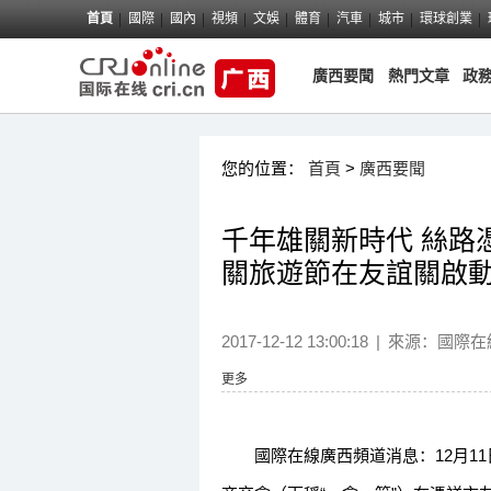
首頁
國際
國內
視頻
文娛
體育
汽車
城市
環球創業
廣西要聞
熱門文章
政
您的位置：
首頁
>
廣西要聞
千年雄關新時代 絲路憑
關旅遊節在友誼關啟
2017-12-12 13:00:18
|
來源：國際在
更多
國際在線廣西頻道消息：12月11日