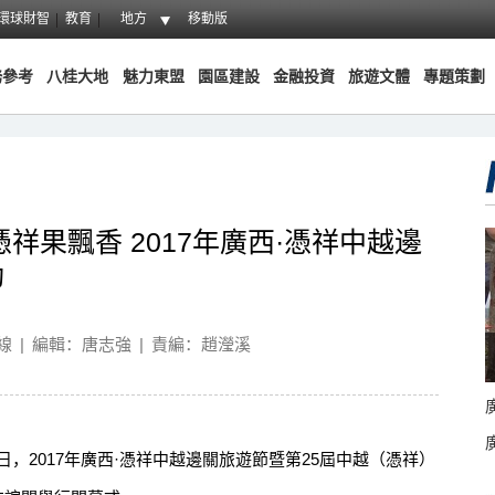
環球財智
教育
地方
移動版
務參考
八桂大地
魅力東盟
園區建設
金融投資
旅遊文體
專題策劃
祥果飄香 2017年廣西·憑祥中越邊
動
線
|
編輯：唐志強
|
責編：趙瀅溪
，2017年廣西·憑祥中越邊關旅遊節暨第25屆中越（憑祥）