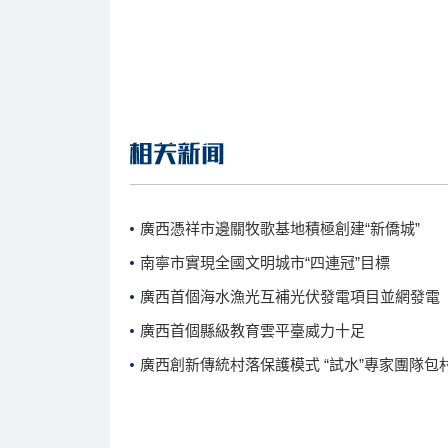
廣西憑祥市邊關牧歌基地積極創建“新僑城”
南寧市實現全國文明城市“四連冠”目標
廣西首個海水漁光互補光伏發電項目並網發電
廣西首個縣級教育雲平臺威力十足
廣西創新傳統村落保護模式 “試水”專家團隊包