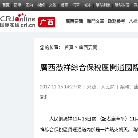
首頁
國際
國內
視頻
文娛
體育
汽車
城市
環球創業
環球財智
教
廣西要聞
熱門文章
政務參考
八桂
您的位置：
首頁
>
廣西要聞
廣西憑祥綜合保稅區開通國
2017-11-15 14:27:02
|
來源：
人民網
|
編輯：
更多
人民網憑祥11月15日電 （記者龐革平）1
祥綜合保稅區貨運通道內卻是一片熱火朝天。滿