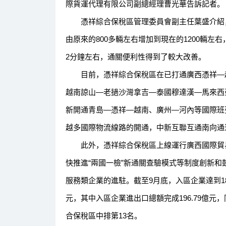
際貨運代理有限公司副總經理曹光華告訴記者。
憑祥綜合保稅區管理委員會副主任葉盛介紹，
由原來的800多輛左右增加到現在的1200輛左
2分鐘左右，通關便利性得到了較大改善。
目前，憑祥綜合保稅區在已打通廣西憑祥—越
越南諒山—老撾沙灣拿吉—泰國穆達漢—馬來西
新開通青島—憑祥—越南、廣州—河內等國際班
越多國際物流線路的開通，中新互聯互通南向通
此外，憑祥綜合保稅區上線運行廣西國際貿易
快推進“兩國一檢”新通關查驗模式等制度創新
服務類企業的進駐。截至9月底，入區企業達到18
元，其中入區企業進出口總額完成196.79億元，
合保稅區中排第13名。