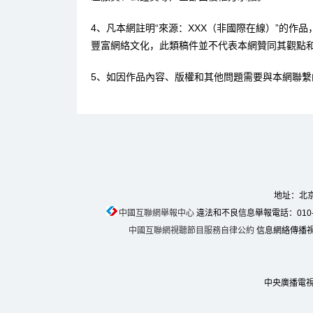
4、凡本網註明“來源：XXX（非國際在線）”的作
豐富網絡文化，此類稿件並不代表本網贊同其觀點
5、如因作品內容、版權和其他問題需要與本網聯繫
地址：北京
中國互聯網舉報中心
違法和不良信息舉報電話：010-674
中國互聯網視聽節目服務自律公約
信息網絡傳播視聽
中央廣播電視