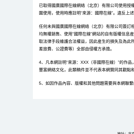
已取得國廣國際在線網絡（北京）有限公司使用授
圍使用，使用時應註明“來源：國際在線”。違反上
任何未與國廣國際在線網絡（北京）有限公司簽訂
均無權銷售、使用“國際在線”網站的自有版權信息
取法律手段維護合法權益，因此産生的損失及為此
差旅費、公證費等）全部由侵權方承擔。
4、凡本網註明“來源：XXX（非國際在線）”的作
豐富網絡文化，此類稿件並不代表本網贊同其觀點
5、如因作品內容、版權和其他問題需要與本網聯繫