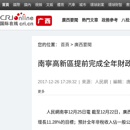
首頁
國際
國內
視頻
文娛
體育
汽車
城市
環球創業
環球財智
教
廣西要聞
熱門文章
政務參考
八桂
您的位置：
首頁
>
廣西要聞
南寧高新區提前完成全年財
2017-12-26 17:28:32
|
來源：
人民網
|
編輯：
更多
人民網南寧12月25日電 截至12月22日，廣
增長11.28%的目標；預計全年非稅收入佔一般