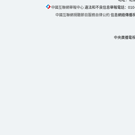
地址：北京
中國互聯網舉報中心
違法和不良信息舉報電話：010-674
中國互聯網視聽節目服務自律公約
信息網絡傳播視聽
中央廣播電視