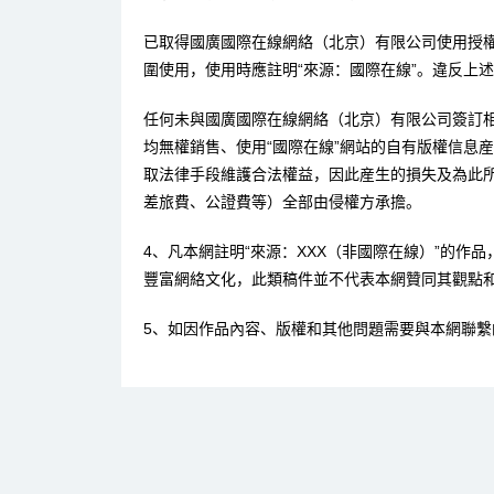
已取得國廣國際在線網絡（北京）有限公司使用授
圍使用，使用時應註明“來源：國際在線”。違反上
任何未與國廣國際在線網絡（北京）有限公司簽訂
均無權銷售、使用“國際在線”網站的自有版權信息
取法律手段維護合法權益，因此産生的損失及為此
差旅費、公證費等）全部由侵權方承擔。
4、凡本網註明“來源：XXX（非國際在線）”的作
豐富網絡文化，此類稿件並不代表本網贊同其觀點
5、如因作品內容、版權和其他問題需要與本網聯繫