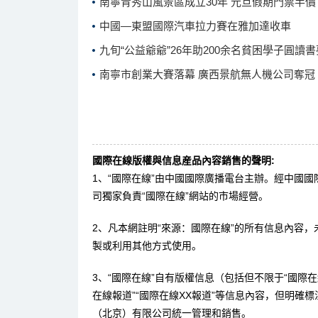
南寧青秀山風景區成立30年 元旦假期門票半價
中國—東盟國際汽車拉力賽在雅加達收車
九旬“公益爺爺”26年助200余名貧困學子圓讀書
南寧市創業大賽落幕 廣西景航無人機公司奪冠
國際在線版權與信息産品內容銷售的聲明:
1、“國際在線”由中國國際廣播電台主辦。經中國
司獨家負責“國際在線”網站的市場經營。
2、凡本網註明“來源：國際在線”的所有信息內容
製或利用其他方式使用。
3、“國際在線”自有版權信息（包括但不限于“國際在線
在線報道”“國際在線XX報道”等信息內容，但明確
（北京）有限公司統一管理和銷售。