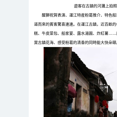
遊客在古鎮的河灘上拍照
醒獅祝賀表演、運江特産粉葛推介、特色船家
道而來的賓客驚喜連連。在運江古鎮，近百畝的
糕、牛皮菜包、船家宴、露水湯圓、炸紅薯……
賞古鎮花海、感受粉葛的清香的同時能大快朵頤