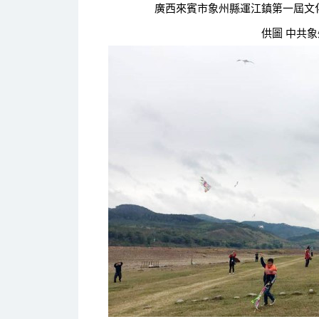
廣西來賓市象州縣運江鎮第一屆文化
供圖 中共