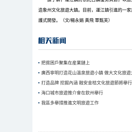
造象州文化旅遊大鎮。目前，運江鎮引進的一家
護式開發。（文/楊永娟 黃飛 覃甄芙）
把貧困戶聚集在産業鏈上
廣西寧明打造花山溫泉旅遊小鎮 做大文化旅遊
打造品牌 挖掘內涵 融安金桔文化旅遊節將舉行
海口城市旅遊推介會在欽州舉行
我區多舉措推進文明旅遊工作