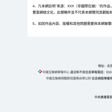
4、凡本網註明“來源：XXX（非國際在線）”的作
豐富網絡文化，此類稿件並不代表本網贊同其觀點
5、如因作品內容、版權和其他問題需要與本網聯繫
地址：北京
中國互聯網舉報中心
違法和不良信息舉報電話：010-674
中國互聯網視聽節目服務自律公約
信息網絡傳播視聽
中央廣播電視