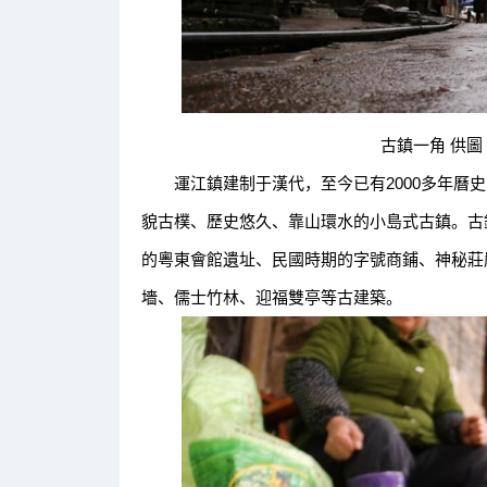
古鎮一角 供圖 
運江鎮建制于漢代，至今已有2000多年曆史
貌古樸、歷史悠久、靠山環水的小島式古鎮。古
的粵東會館遺址、民國時期的字號商鋪、神秘莊
墻、儒士竹林、迎福雙亭等古建築。