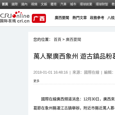
首頁
國際
國內
視頻
文娛
體育
汽車
城市
環球創業
環球財智
教
廣西要聞
熱門文章
政務參考
八桂
您的位置：
首頁
>
廣西要聞
萬人聚廣西象州 遊古鎮品粉
2018-01-01 16:48:16
|
來源：國際在線
|
編輯
更多
國際在線廣西頻道消息：12月30日，廣西來
葛節在象州縣運江古鎮舉辦，附近市縣近萬人慕名