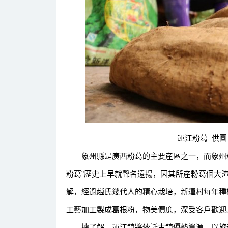
運江粉葛 供圖 
象州縣是廣西粉葛的主要産區之一，而象州粉
粉葛”歷史上早就聲名遠揚，因其所産粉葛個大
解，經過趙氏幾代人的精心栽培，新運村每年種植
工藝加工製成葛根粉，物美價廉，深受客戶歡迎
據了解，運江鎮將依託古鎮優勢資源，以旅遊