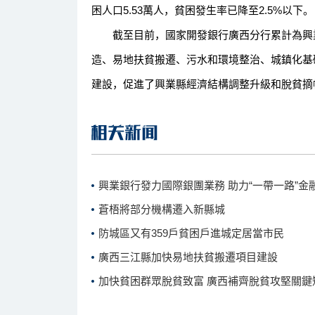
困人口5.53萬人，貧困發生率已降至2.5%以下。
截至目前，國家開發銀行廣西分行累計為興業縣
造、易地扶貧搬遷、污水和環境整治、城鎮化基
建設，促進了興業縣經濟結構調整升級和脫貧摘
興業銀行發力國際銀團業務 助力“一帶一路”金
蒼梧將部分機構遷入新縣城
防城區又有359戶貧困戶進城定居當市民
廣西三江縣加快易地扶貧搬遷項目建設
加快貧困群眾脫貧致富 廣西補齊脫貧攻堅關鍵