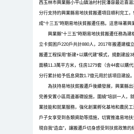
西玉林市興業縣小平山鎮油村村民潘容最近喜滋
分行支持的興業縣易地扶貧搬遷項目順利完工，5
成“十三五”時期易地扶貧搬遷任務。這意味著
興業縣“十三五”時期易地扶貧搬遷任務為建檔立
立卡貧困戶220戶共計880人，2017年搬遷建檔
搬遷工程採用“新建+以購代建”模式，規劃建設3
面積11.3萬平方米，住房1279套（含44套以
分行累計給予低息貸款1.7億元用於該項目建設
為扶持易地扶貧搬遷戶後續發展，興業縣出臺
完善安置小區周邊基礎設施，圍繞“培訓一人，
業技能和就業服務，強化創業孵化基地和農民工
戶子女享受到各類資助等措施，切實推進易地扶
現自我“造血”，讓搬遷戶切身感受到扶貧政策的