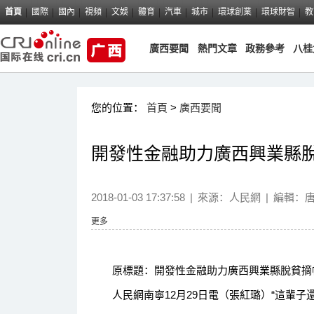
首頁
國際
國內
視頻
文娛
體育
汽車
城市
環球創業
環球財智
教
廣西要聞
熱門文章
政務參考
八桂
您的位置：
首頁
>
廣西要聞
開發性金融助力廣西興業縣
2018-01-03 17:37:58
|
來源：
人民網
|
編輯：
更多
原標題：開發性金融助力廣西興業縣脫貧摘
人民網南寧12月29日電（張紅璐）“這輩子