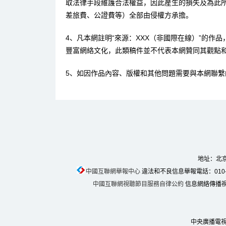
取法律手段維護合法權益，因此産生的損失及為此
差旅費、公證費等）全部由侵權方承擔。
4、凡本網註明“來源：XXX（非國際在線）”的作
豐富網絡文化，此類稿件並不代表本網贊同其觀點
5、如因作品內容、版權和其他問題需要與本網聯繫
地址：北京
中國互聯網舉報中心
違法和不良信息舉報電話：010-674
中國互聯網視聽節目服務自律公約
信息網絡傳播視聽
中央廣播電視