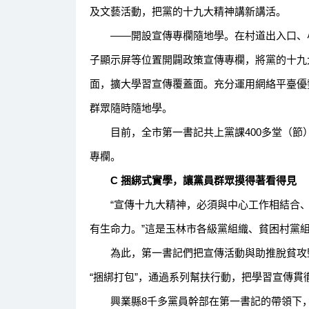
及文藝活動，把黨的十九大精神講新講活。
——開設宣傳專欄隨地學。在村道出入口、小
子顯示屏等位置開闢政策宣傳專欄，將黨的十九
面，擴大學習宣傳覆蓋面。充分運用網絡平臺優
群眾隨時隨地學。
目前，全市第一書記共上黨課400多堂（節）、
專欄。
C 捆綁式實學，讓黨員群眾摸得著看得見
“宣傳十九大精神，必須與中心工作相結合、
有生命力。”這是玉林市各級黨組織、貧困村黨
為此，第一書記們把宣傳活動與助推脫貧攻堅
“捆綁打包”，通過系列幫扶行動，把學習宣傳
興業縣8千多黨員幹部在第一書記的帶領下，