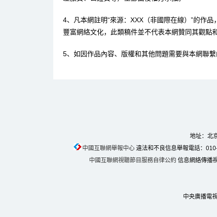
4、凡本網註明“來源：XXX（非國際在線）”的作
豐富網絡文化，此類稿件並不代表本網贊同其觀點
5、如因作品內容、版權和其他問題需要與本網聯繫
地址：北京
中國互聯網舉報中心
違法和不良信息舉報電話：010-674
中國互聯網視聽節目服務自律公約
信息網絡傳播視聽
中央廣播電視