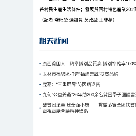
善村民生産生活條件；發展貧困村特色産業201
（記者 喬曉瑩 通訊員 莫政融 王非夢）
廣西貧困人口精準識別品質高 識別準確率100
玉林市福綿區打造“福綿善誠”扶貧品牌
鹿寨：“三重屏障”防因病返貧
九旬“公益爺爺”26年助200余名貧困學子圓讀書
破貧困堡壘 建全面小康——貫徹落實全區扶貧
電視電話會議精神盤點