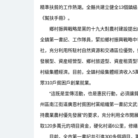
精準扶貧的工作熱潮。全縣共建立健全13個鎮級、
《幫扶手冊》。
鄉村振興戰略是黨的十九大對農村建設提出的
全鎮第一書記、工作隊員，緊扣鄉村振興戰略中
社，充分利用所駐村自然資源和交通區位優勢，
發展型、資産經營型、鄉村旅遊型、資産租賃型
村級集體經濟。目前，全鎮村級集體經濟收入5萬元
眾310戶貧困戶創業就業。
“這既是宣傳活動，也是惠民行動，必須讓貧
州區南江街道廣恩村貧困村黨組織第一書記文武
持農業農村優先發展”的要求，充分利用全市開展
取120多萬元的項目資金，硬化村道6公里，修繕
目前，全市第一書記共引進300多個項目，籌