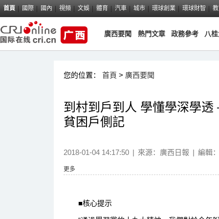
首頁
國際
國內
視頻
文娛
體育
汽車
城市
環球創業
環球財智
教
廣西要聞
熱門文章
政務參考
八桂
您的位置：
首頁
>
廣西要聞
到村到戶到人 學懂學深學透
貧困戶側記
2018-01-04 14:17:50
|
來源：
廣西日報
|
編輯
更多
■核心提示