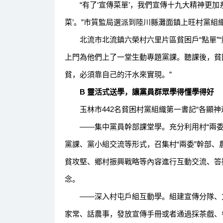
“有了‘宣傳菜單’，我們宣傳十九大精神更加
菜’。”市質監局選派到陸川縣灘面鎮上旺村黨組
北流市北流鎮六榮村六里片區貧困戶“點單”“
上門為他們上了一堂生動專題黨課。聽課後，貧
貧，必須靠自己的汗水來實現。”
B 靈活式送學，讓黨員群眾學得懂學得好
玉林市442名貧困村黨組織第一書記“各顯神
——集中黨員幹部課堂學。充分利用村“兩委
黨課、黨小組交流等形式，召集村“兩委”幹部
貧攻堅、鄉村振興戰略等內容進行互動交流、答
念。
——深入村屯戶組互動學。組建宣傳分隊、文
家常、話農事，發放宣傳手冊或者通過採茶戲、