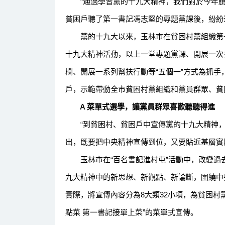
“通過學習黨的十九大精神，我們對於今年脫
貧困戶聽了第一書記馮志堅的專題黨課後，紛紛
黨的十九大以來，玉林市在貧困村黨組織第一
十九大精神活動，以上一堂專題黨課、開展一次
欄、開展一系列幫扶行動等“五個一”方式為抓
戶，示範帶動全市貧困村黨組織和黨員群眾、貧
A 菜單式選學，讓黨員群眾喜歡聽聽得進
“到貧困村、貧困戶中宣傳黨的十九大精神，
出，既要把中央精神宣傳到位，又要貼近基層實
玉林市在“百名書記進村屯”活動中，改變過去“
九大精神中的新思想、新觀點、新論斷，圍繞中
實際，將宣傳內容分為8大類32小項，為貧困村
點菜 第一書記接單上菜”的菜單式宣傳。