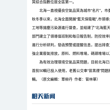
質綜合指數位居全區第一。
北海一直視優良空氣品質為城市“名片”，市委
秋冬季以來，北海全面開展“藍天保衛戰”,市領
工地等揚塵污染源進行督查，並組建了“北海藍
部門建立了領導值班制和每日報告制，防控效率
進行分析研判，發函預警或提醒信息，提出排查
強企業廢氣排放，原料、燃料堆場，碼頭堆場以
為有效治理環境空氣品質問題，目前北海已投入
首批50輛已投入使用，老舊公交車“冒黑煙”問題將
輛。（原文編輯：覃柳丹 作者：管林華）