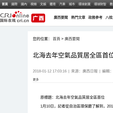
首頁
國際
國內
視頻
文娛
體育
汽車
城市
環球創業
環球財智
教
廣西要聞
熱門文章
政務參考
八桂
您的位置：
首頁
>
廣西要聞
北海去年空氣品質居全區首
2018-01-12 17:03:16
|
來源：
廣西日報
|
編輯
更多
原標題：北海去年空氣品質居全區首位
1月10日，記者從自治區環保廳了解到，201