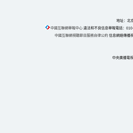
地址：北京
中國互聯網舉報中心
違法和不良信息舉報電話：010-674
中國互聯網視聽節目服務自律公約
信息網絡傳播視聽
中央廣播電視