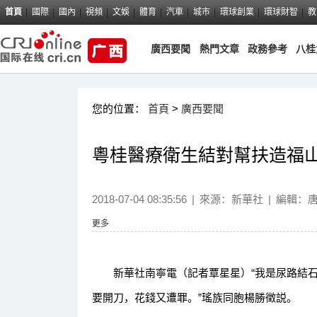
首頁
國際
國內
視頻
文娛
體育
汽車
城市
環球創業
環球財智
教
廣西要聞
熱門文章
政務參考
八桂
您的位置：
首頁
>
廣西要聞
粵桂醫療衛生結對幫扶造福
2018-07-04 08:35:56
|
來源：
新華社
|
編輯：
更多
新華社南寧電（記者覃星星）“我是尿路結石
要開刀，花錢又遭罪。”瑤族同胞楊勝徵説。