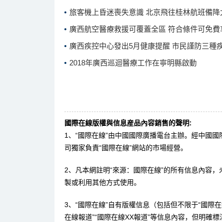
旅客機上昏迷喪失意識 北京飛往桂林航班備降
廣西航空醫療救援可覆蓋全區 符合條件可免費
廣西疾控中心發出5月健康提醒 市民謹防三種
2018年廣西巡迴醫療工作在寧明縣啟動
國際在線版權與信息産品內容銷售的聲明:
1、“國際在線”由中國國際廣播電台主辦。經中國
司獨家負責“國際在線”網站的市場經營。
2、凡本網註明“來源：國際在線”的所有信息內容
製或利用其他方式使用。
3、“國際在線”自有版權信息（包括但不限于“國際在線
在線報道”“國際在線XX報道”等信息內容，但明確