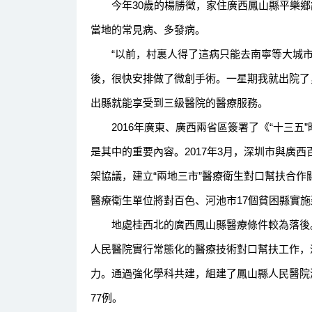
今年30歲的楊勝徵，家住廣西鳳山縣平樂鄉
當地的常見病、多發病。
“以前，村裏人得了這病只能去南寧等大城市
後，很快安排做了微創手術。一星期我就出院了
出縣就能享受到三級醫院的醫療服務。
2016年廣東、廣西兩省區簽署了《“十三五
是其中的重要內容。2017年3月，深圳市與廣西
架協議，建立“兩地三市”醫療衛生對口幫扶合作關
醫療衛生單位將對百色、河池市17個貧困縣實
地處桂西北的廣西鳳山縣醫療條件較為落後。2
人民醫院實行常態化的醫療技術對口幫扶工作，
力。通過強化學科共建，組建了鳳山縣人民醫院
77例。