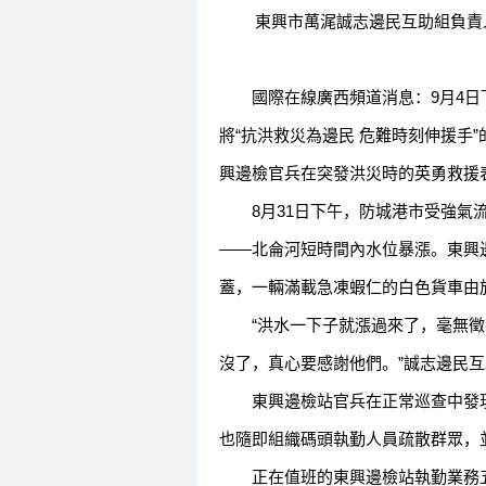
東興市萬浘誠志邊民互助組負責人將
國際在線廣西頻道消息：9月4日
將“抗洪救災為邊民 危難時刻伸援手
興邊檢官兵在突發洪災時的英勇救援
8月31日下午，防城港市受強氣流
——北侖河短時間內水位暴漲。東興
蓋，一輛滿載急凍蝦仁的白色貨車由
“洪水一下子就漲過來了，毫無徵
沒了，真心要感謝他們。”誠志邊民
東興邊檢站官兵在正常巡查中發現
也隨即組織碼頭執勤人員疏散群眾，
正在值班的東興邊檢站執勤業務五