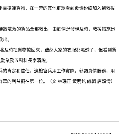
平臺搶運貨物，在一旁的其他群眾看到後也紛紛加入到救援
便將散落的貨品全部救出，由於情況發現及時，救援措施迅
救出。
著及時把貨物搶回來，雖然大家的衣服都濕透了，但看到貨
執勤業務五科科長李清説。
的肯定和信任，邊檢官兵用工作實際，彰顯真情服務，用
眾的利益擺在第一位。（文 林珉正 黃明銘 編輯 唐穎倩）