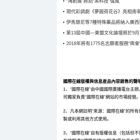
“海創展”將刮“黑科技”強風
現代彩調劇《夢圓荷花谷》亮相南
伊馬替尼等7種特殊藥品將納入廣西
第13屆中國—東盟文化論壇將於9月
2018年將有1775名志願者服務“兩
國際在線版權與信息産品內容銷售的聲明
1、“國際在線”由中國國際廣播電台主
司獨家負責“國際在線”網站的市場經營
2、凡本網註明“來源：國際在線”的所
製或利用其他方式使用。
3、“國際在線”自有版權信息（包括但不限