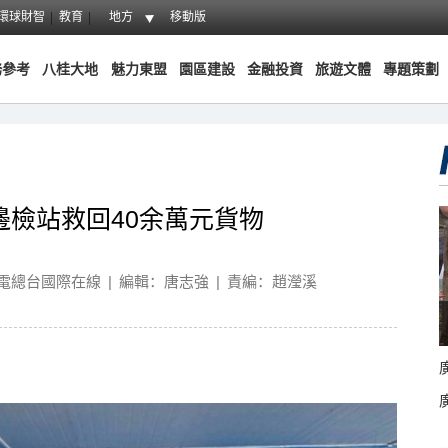
環球財智
教育
地方
移動版
務參考
八桂大地
魅力東盟
園區建設
金融投資
旅遊文體
專題策劃
邊檢站救回40余萬元貨物
電總台國際在線
|
編輯：唐志強
|
責編：趙瀅溪