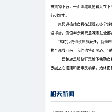
擋貨物下行，一面組織執勤官兵在下
行列當中。
東興邊檢站官兵在短短20多分鐘
速得當，價值40余萬元急凍蝦仁全部
“當時我們也沒想那麼多，就是想
物全都救回來，我們也特別開心。” 
一面錦旗是服務群眾給予執勤官兵
赤誠之心搭建和諧軍民橋梁，始終把群