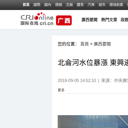
首頁
國際
國內
視頻
文娛
體育
汽車
城市
環球創業
廣西要聞
熱門文章
政
您的位置：
首頁
>
廣西要聞
北侖河水位暴漲 東興
2018-09-05 14:52:10
|
來源：
中央廣
更多