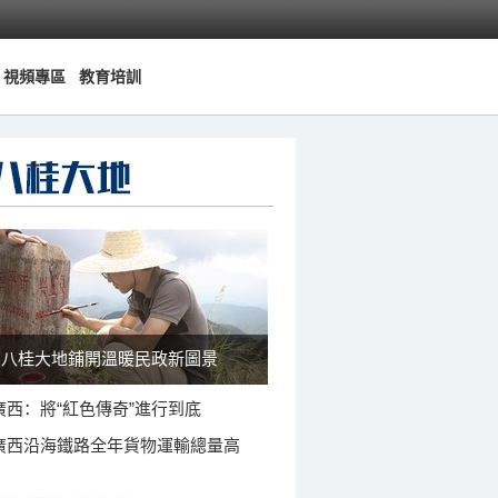
視頻專區
教育培訓
八桂大地鋪開溫暖民政新圖景
廣西：將“紅色傳奇”進行到底
廣西沿海鐵路全年貨物運輸總量高