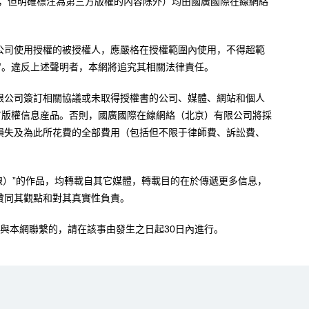
內容，但明確標注為第三方版權的內容除外）均由國廣國際在線網絡
公司使用授權的被授權人，應嚴格在授權範圍內使用，不得超範
”。違反上述聲明者，本網將追究其相關法律責任。
限公司簽訂相關協議或未取得授權書的公司、媒體、網站和個人
有版權信息産品。否則，國廣國際在線網絡（北京）有限公司將採
損失及為此所花費的全部費用（包括但不限于律師費、訴訟費、
。
在線）”的作品，均轉載自其它媒體，轉載目的在於傳遞更多信息，
贊同其觀點和對其真實性負責。
與本網聯繫的，請在該事由發生之日起30日內進行。