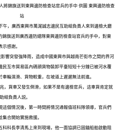
錦旗送到東興邊防檢查站官兵的手中 供圖 東興邊防檢查
站
下午，廣西東興市萬浘誠志邊民互助組負責人來到邊檢大廳
”的錦旗送到廣西邊防總隊東興邊防檢查站官兵的手中，對東
表示感謝。
影響突發強降雨，造成中國東興市與越南芒街市之間的界河
邊民互市貿易區內碼頭貨物裝卸平臺短短十分鐘已被河水覆
於車輪濕滑、貨物較重，在坡道上遲遲無法前進。
兆，貨車又發生倒滑，如果不是有邊檢官兵，這車貨肯定就
互助組負責人説。
這個情況後，第一時間將情況通報值班科隊領導，官兵們
並集合開始實施救援。
科科長李清馬上來到現場，他一面協調已固錨船舶啟動阻