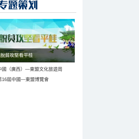
脫貧攻堅看平桂
中國（廣西）—東盟文化旅遊周
第16屆中國—東盟博覽會