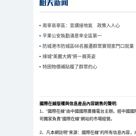
南寧邕寧區：宣講接地氣 政策入人心
平果公安執勤滿意率全區第一
防城港市防城區66名搬遷群眾實現家門口就業
綠城“美麗大媽”將一展英姿
特困物價補貼暖了群眾的心
國際在線版權與信息産品內容銷售的聲明:
1、“國際在線”由中國國際廣播電台主辦。經中國
司獨家負責“國際在線”網站的市場經營。
2、凡本網註明“來源：國際在線”的所有信息內容