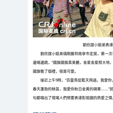
劉欣誼小姐弟表達對
劉欣誼小姐弟倆剛搬到南寧市定居，第一次參
邊唱邊跳，“國旗國旗真美麗，金星金星照大地
國旗敬了個禮，很是可愛。
接近上午9時，“百靈鳥從藍天飛過，我愛你，
春天蓬勃的秧苗，我愛你秋日金黃的碩果……”
句都唱出了現場人們想要表達對祖國的熱愛之情