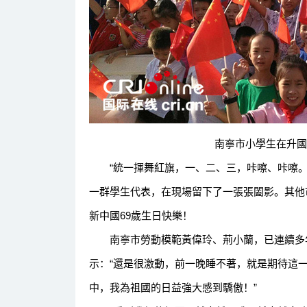
南寧市小學生在升國旗
“統一揮舞紅旗，一、二、三，咔嚓、咔嚓。”
一群學生代表，在現場留下了一張張闔影。其他
新中國69歲生日快樂！
南寧市勞動模範黃偉玲、荊小蘭，已連續多年
示：“還是很激動，前一晚睡不著，就是期待這一
中，我為祖國的日益強大感到驕傲！”