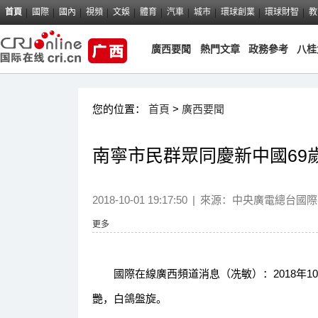
首頁
國際
國內
視頻
文娛
體育
汽車
城市
環球創業
環球財智
教
廣西要聞
熱門文章
政務參考
八桂
您的位置：
首頁
>
廣西要聞
南寧市民群眾同慶新中國69
2018-10-01 19:17:50
|
來源：
中央廣電總台國際
更多
國際在線廣西頻道消息（冼敏）：2018年10
艷，白鴿盤旋。