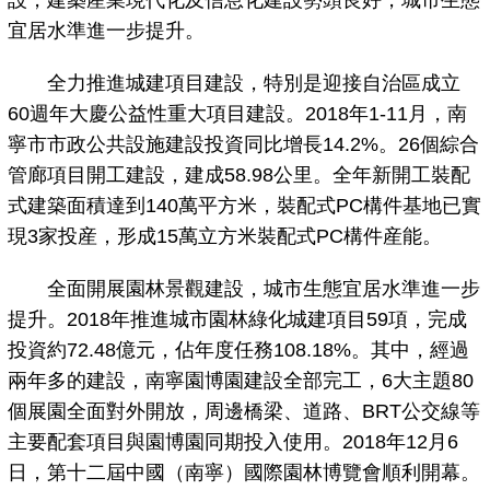
設，建築産業現代化及信息化建設勢頭良好，城市生態
宜居水準進一步提升。
全力推進城建項目建設，特別是迎接自治區成立
60週年大慶公益性重大項目建設。2018年1-11月，南
寧市市政公共設施建設投資同比增長14.2%。26個綜合
管廊項目開工建設，建成58.98公里。全年新開工裝配
式建築面積達到140萬平方米，裝配式PC構件基地已實
現3家投産，形成15萬立方米裝配式PC構件産能。
全面開展園林景觀建設，城市生態宜居水準進一步
提升。2018年推進城市園林綠化城建項目59項，完成
投資約72.48億元，佔年度任務108.18%。其中，經過
兩年多的建設，南寧園博園建設全部完工，6大主題80
個展園全面對外開放，周邊橋梁、道路、BRT公交線等
主要配套項目與園博園同期投入使用。2018年12月6
日，第十二屆中國（南寧）國際園林博覽會順利開幕。