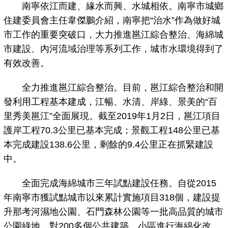
南寧依江而建、緣水而興、水城相依。南寧市城鄉
住建委員會主任韋傑鵬介紹，南寧把“治水”作為做好城
市工作的重要突破口，大力推進邕江綜合整治、海綿城
市建設、內河流域治理等系列工作，城市水環境得到了
有效改善。
全力推進邕江綜合整治。目前，邕江綜合整治和開
發利用工程基本建成，江暢、水清、岸綠、景美的“百
里秀美邕江”全面展現。截至2019年1月2日，邕江項目
護岸工程70.3公里已基本完成；景觀工程148公里已基
本完成建設138.6公里，剩餘的9.4公里正在抓緊建設
中。
全面完成海綿城市三年試點建設任務。自從2015
年南寧市獲試點城市以來累計實施項目318個，建設提
升那考河濕地公園、石門森林公園等一批高品質的城市
公園綠地，對200多個公共建築、小區進行海綿化改