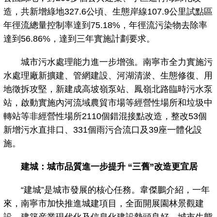
造，共新增綠地327.6公頃、生態岸線107.9公里試點區
年徑流總量控制率達到75.18%，年徑流污染物去除率
達到56.86%，達到三年實施計劃要求。
城市污水處理能力進一步增強。南寧市全力實施污
水處理廠新擴建、管網建設、河湖清淤、生態修復、用
地徵拆攻堅，新建成高坡嶺泵站、鳳嶺北路臨時污水泵
站，啟動實施內河流域農貿市場等經營性場所和垃圾中
轉站等非經營性場所2110個錯混接點改造，整改53個
新增污水直排口、331個雨污合流口及39座一體化設
施。
建城：城市品質進一步提升 “三舊”改造更宜居
“建城”是城市發展的核心任務。韋傑鵬介紹，一年
來，南寧市加快推進城建項目，全面開展園林景觀建