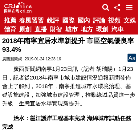
推薦
春風習習
銳評
國際
國內
評論
視頻
文娛
體育
原創
直播
財智
城市
地方
環創
汽車
2018年南寧宜居水準新提升 市區空氣優良率
93.4%
廣西新聞網
2019-01-24 12:28:16
廣西新聞網南寧1月23日訊（記者 胡瑞陽）1月23
日，記者從2018年南寧市城市建設情況通報新聞發佈
會上了解到，2018年，南寧推進城市水環境治理、基
礎設施建設，加強城市建設管理，推動綠城品質進一步
升級，生態宜居水準實現新提升。
治水：邕江護岸工程基本完成 海綿城市試點任務
完成