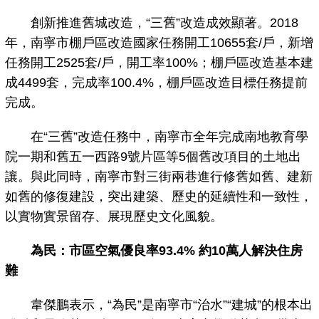
創新推進舊城改造，“三舊”改造成效顯著。2018
年，南寧市棚戶區改造國家任務開工10655套/戶，新增
任務開工2525套/戶，開工率100%；棚戶區改造基本建
成4499套，完成率100.4%，棚戶區改造目標任務提前
完成。
在“三舊”改造任務中，南寧市全年完成南地教育學
院一期和舊五一西路9號片區等5個舊改項目的土地出
讓。與此同時，南寧市對三街兩巷進行修舊如舊、建新
如舊的修復建設，突出建築、歷史的延續性和一致性，
以實物實景留存、展現歷史文化風貌。
為民：市區空氣優良率93.4% 約10萬人解決住房
難
韋傑鵬表示，“為民”是南寧市“治水”“建城”的根本出