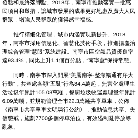
發點和最終落腳點。2018年，南寧市推動落實一批惠
民項目和舉措，讓城市發展的成果更好地惠及廣大人民
群眾，增強人民群眾的獲得感幸福感。
推行精細化管理，城市內涵實現新提升。2018
年，南寧市採用信息化、智慧化技術手段，推進揚塵治
理綜合管理“慧眼”系統建設。南寧市區空氣品質優良率
達93.4%，同比上升1.1個百分點，“南寧藍”保持常態。
同時，南寧市深入開展“美麗南寧·整潔暢通有序大
行動”，共查處各類“五亂”行為84.4萬起，無害化處理生
活垃圾年累計105.08萬噸，餐廚垃圾收運處理量年累計
6.09萬噸，並規範管理全市22.3萬輛共享單車，公佈
《南寧市共享單車文明騎行公約》，推動信息共享、失
信懲戒，施劃7700多個停車泊位，有效遏制亂停放等
亂象。