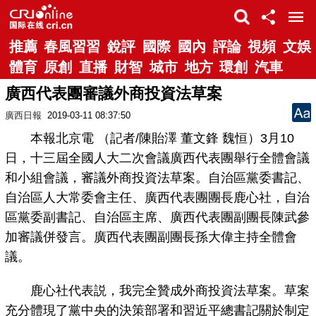
推薦
春風習習
銳評
國際
國內
評論
視頻
文娛
體育
原創
直播
財智
城市
地方
環創
汽車
廣西代表團審議外商投資法草案
廣西日報
2019-03-11 08:37:50
本報北京電 （記者/陳貽澤 董文鋒 魏恒）3月10
日，十三屆全國人大二次會議廣西代表團舉行全體會議
和小組會議，審議外商投資法草案。自治區黨委書記、
自治區人大常委會主任、廣西代表團團長鹿心社，自治
區黨委副書記、自治區主席、廣西代表團副團長陳武參
加審議併發言。廣西代表團副團長孫大偉主持全體會
議。
鹿心社代表説，我完全贊成外商投資法草案。草案
充分體現了黨中央的決策部署和習近平總書記關於制定