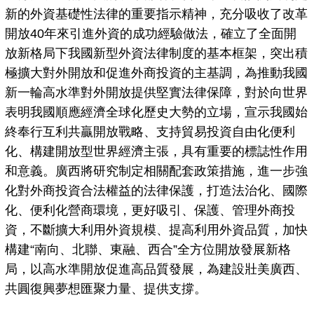
新的外資基礎性法律的重要指示精神，充分吸收了改革
開放40年來引進外資的成功經驗做法，確立了全面開
放新格局下我國新型外資法律制度的基本框架，突出積
極擴大對外開放和促進外商投資的主基調，為推動我國
新一輪高水準對外開放提供堅實法律保障，對於向世界
表明我國順應經濟全球化歷史大勢的立場，宣示我國始
終奉行互利共贏開放戰略、支持貿易投資自由化便利
化、構建開放型世界經濟主張，具有重要的標誌性作用
和意義。廣西將研究制定相關配套政策措施，進一步強
化對外商投資合法權益的法律保護，打造法治化、國際
化、便利化營商環境，更好吸引、保護、管理外商投
資，不斷擴大利用外資規模、提高利用外資品質，加快
構建“南向、北聯、東融、西合”全方位開放發展新格
局，以高水準開放促進高品質發展，為建設壯美廣西、
共圓復興夢想匯聚力量、提供支撐。