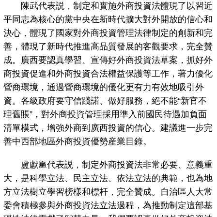
陳武代表説，制定和實施外商投資法體現了以習近
平同志為核心的黨中央在新時代擴大對外開放的信心和
決心，體現了國家對外商投資管理法律制定的創新和完
善，體現了新時代推進高品質發展的客觀要求，完全贊
成。廣西要認真學習、宣傳好外商投資法草案，抓好外
商投資促進和外商投資合法權益保護等工作，著力優化
營商環境，通過營商環境的優化更有力有效地吸引外
資。各級政府要守信踐諾、做好服務，絕不能“新官不
理舊賬”，對外商投資管理採用準入前國民待遇加負面
清單模式，增強外商到廣西投資的信心。建議進一步完
善中西部地區外商投資優勢産業目錄。
盧獻匾代表説，制定外商投資法非常必要、意義重
大，是科學立法、民主立法、依法立法的典範，也為地
方立法樹立學習榜樣和標杆，完全贊成。自治區人大常
委會積極參與外商投資法立法過程，為推動制定這部基