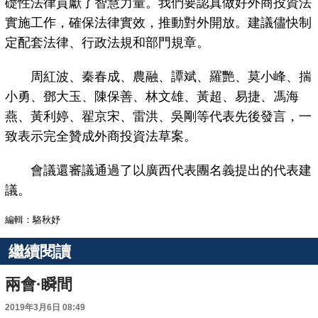
礎性法律貢獻了智慧力量。我們要認真做好外商投資法
實施工作，確保法律實效，推動對外開放。建議儘快制
定配套法律、行政法規和部門規章。
周紅波、秦春成、農融、譚斌、羅艷、莫小峰、揣
小勇、鄧大玉、陳保善、林文雄、黃超、易捷、馮海
燕、黃利婷、翟京宋、雷洪、吳剛等代表先後發言，一
致表示完全贊成外商投資法草案。
會議還審議通過了以廣西代表團名義提出的代表建
議。
編輯：駱秋妤
繼續閱讀
兩會·瞬間
2019年3月6日 08:49