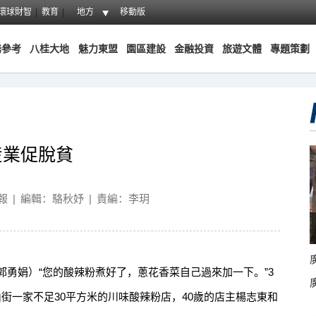
環球財智
教育
地方
移動版
務參考
八桂大地
魅力東盟
園區建設
金融投資
旅遊文體
專題策劃
産業促脫貧
報
|
編輯：駱秋妤
|
責編：李玥
郭勇娟）“您的酸辣粉煮好了，蔥花香菜自己過來加一下。”3
街一家不足30平方米的川味酸辣粉店，40歲的店主楊志東和