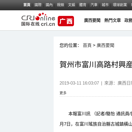
首頁
國際
國內
視頻
文娛
體育
汽車
城市
環球創業
廣西要聞
熱門文章
政
您的位置：
首頁
>
廣西要聞
賀州市富川高路村興
2019-03-11 16:03:07
|
來源：
廣西日
更多
本報富川訊 （記者/駱怡 通訊員/
月7日，在富川瑤族自治縣古城鎮橫山