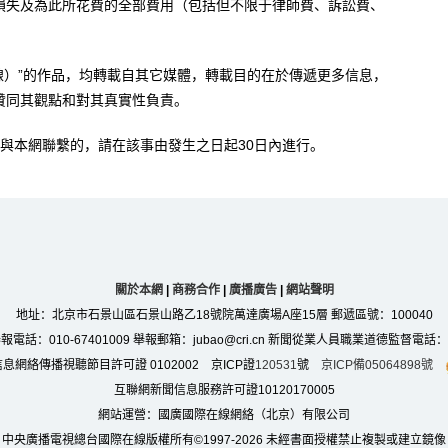
損失及為此所花費的全部費用（包括但不限于律師費、訴訟費、
。
在線）”的作品，均轉載自其它媒體，轉載目的在於傳遞更多信息，
贊同其觀點和對其真實性負責。
與本網聯繫的，請在該事由發生之日起30日內進行。
關於本網
|
商務合作
|
廣播廣告
|
網站聲明
地址：北京市石景山區石景山路乙18號院萬達廣場A座15層 郵遞區號：100040
：010-67401009 舉報郵箱：jubao@cri.cn 新聞從業人員職業道德監督電話：010-6
息網絡傳播視聽節目許可證 0102002 京ICP證
120531
號
京ICP備05064898號
互聯網新聞信息服務許可證10120170005
網站運營：國廣國際在線網絡（北京）有限公司
中央廣播電視總台國際在線版權所有©1997-
2026 未經書面授權禁止複製或建立鏡像