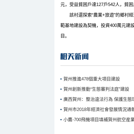
元，受益貧困戶達127戶542人，貧困
該村還探索“農業+旅遊”的鄉村經
範基地建設為契機，投資400萬元
目。
賀州推進478個重大項目建設
賀州創新推動“生態審判法庭”建設
廣西賀州：整治違法行為 保護生態
賀州市2018年經濟社會發展情況通
小鷹-700飛機項目填補賀州航空産