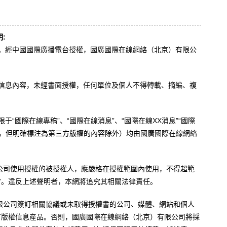
:
辦。經中國國際廣播電台授權，國廣國際在線網絡（北京）有限公
。
有信息內容，未經書面授權，任何單位及個人不得轉載、摘編、複
于“國際在線專稿”、“國際在線消息”、“國際在線XX消息”“國際
內容，但明確標注為第三方版權的內容除外）均由國廣國際在線網絡
公司使用授權的被授權人，應嚴格在授權範圍內使用，不得超範
”。違反上述聲明者，本網將追究其相關法律責任。
限公司簽訂相關協議或未取得授權書的公司、媒體、網站和個人
有版權信息産品。否則，國廣國際在線網絡（北京）有限公司將採