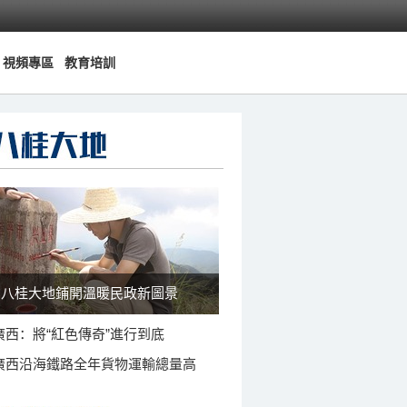
視頻專區
教育培訓
八桂大地鋪開溫暖民政新圖景
廣西：將“紅色傳奇”進行到底
廣西沿海鐵路全年貨物運輸總量高