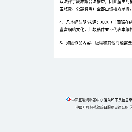
取法律手段維護合法權益，因此産生的
差旅費、公證費等）全部由侵權方承擔
4、凡本網註明“來源：XXX（非國際
豐富網絡文化，此類稿件並不代表本網
5、如因作品內容、版權和其他問題需要
中國互聯網舉報中心
違法和不良信息舉報電話
中國互聯網視聽節目服務自律公約
信