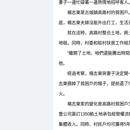
妻子一邊忙碌著一邊熱情地招呼客人
楊志東是古城鎮高路村的貧困戶。3
庭，楊志東夫婦沒能外出打工，生活
就在這時，高路村整合土地，將土地
地租。同時，村委和駐村扶貧工作組
“離開了土地，咱們還能騰出時間和
他。
經過考察，楊志東與妻子決定開一家
志東摘掉了貧困戶的帽子，提前還了
火。
楊志東家的變化是高路村貧困戶生活
豐公司簽訂1350畝土地承包經營權
集體收入。同時，村民戶均可獲得5年