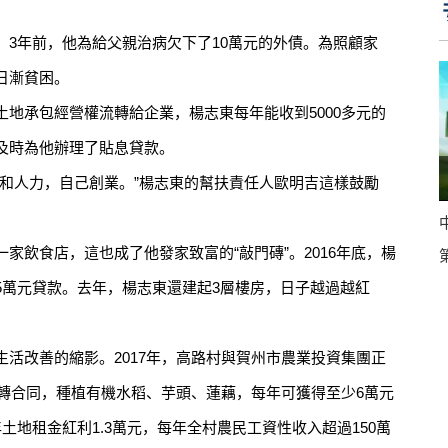
。
年前，他為給父親治病欠下了10萬元的外債。為照顧家
日漸貧困。
承包經營權流轉給企業，楊志東每年能收到5000多元的
及時為他辦理了貼息貸款。
人力，自己創業。”楊志東的幫扶責任人歐明吉這樣鼓勵
飲食店，這也成了他發家致富的“敲門磚”。2016年底，楊
5萬元貸款。去年，楊志東還建起3層樓房，日子越過越紅
改善的縮影。2017年，高路村與賀州市農業投資集團正
流轉合同，種植有機水稻、芋頭、蓮藕，每年可獲得至少6萬元
土地租金紅利1.3萬元，每年全村農民工資性收入超過150萬