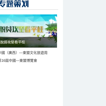
脫貧攻堅看平桂
中國（廣西）—東盟文化旅遊周
第16屆中國—東盟博覽會