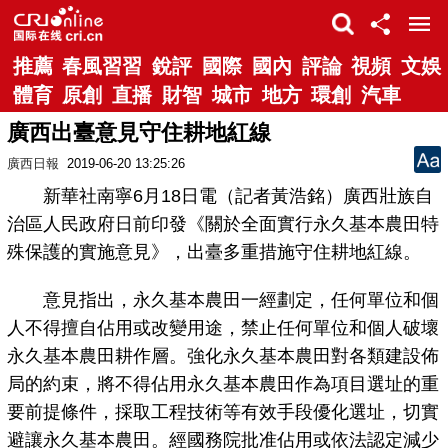
推薦
春風習習
銳評
國際
國內
評論
視頻
文娛
體育
原創
直播
財智
城市
地方
環創
汽車
廣西出臺意見守住耕地紅線
廣西日報
2019-06-20 13:25:26
新華社南寧6月18日電（記者黃浩銘）廣西壯族自
治區人民政府日前印發《關於全面實行永久基本農田特
殊保護的實施意見》，出臺多重措施守住耕地紅線。
意見指出，永久基本農田一經劃定，任何單位和個
人不得擅自佔用或改變用途，禁止任何單位和個人破壞
永久基本農田耕作層。強化永久基本農田對各類建設佈
局的約束，將不得佔用永久基本農田作為項目選址的重
要前提條件，採取工程技術等有效手段優化選址，切實
避讓永久基本農田。經國務院批准佔用或依法認定減少