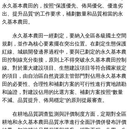
永久基本農田的，按照“保護優先、佈局優化、優進劣
出、提升品質”的工作要求，補劃數量和品質相當的永
久基本農田。
永久基本農田一經劃定，要納入全區各級國土空間
規劃，並作為核心要素擺在突出位置。在劃定生態保護
紅線、城鎮開發邊界過程中，要與已劃定的永久基本農
田控制線充分銜接，原則上不得突破永久基本農田控制
線。對於重大建設項目、生態建設項目等符合國家規定
的項目，由自治區自然資源主管部門對佔用永久基本農
田的必要性、合理性和補劃方案的可行性進行實地踏勘
和論證，對建設佔用的比選方案、補劃方案按照“數量
不減、品質提升、佈局穩定”的原則從嚴審查。
在耕地品質調查監測與評價制度方面，定期對全區
耕地和永久基本農田品質水準進行全面評價併發布評價