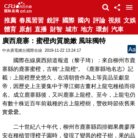
推薦
春風習習
銳評
國際
國內
評論
視頻
文娛
體育
原創
直播
財智
城市
地方
環創
汽車
廣西鹿寨：蜜橙肉質脆嫩 風味獨特
中央廣電總台國際在線
2019-11-22 13:24:17
國際在線廣西頻道報道（黎子琦）：來自柳州市鹿
寨縣的鹿寨蜜橙，古稱“上龍橙”。《鹿寨縣地名志》記
載：上龍橙歷史悠久，在清朝曾作為上等貢品呈獻皇
帝，因歷史上主要集中于導江鄉古董村上龍屯種植而得
名。成立鹿寨縣後，又叫鹿寨上龍橙。至今，上龍屯仍
有數十株近百年前栽種的古上龍橙樹，豐收時節依舊果
實纍纍。
二十世紀八十年代，柳州市鹿寨縣四排鄉果農廖厚
安在種植管理橙子園時，發現了變異的橙子樹，果的品