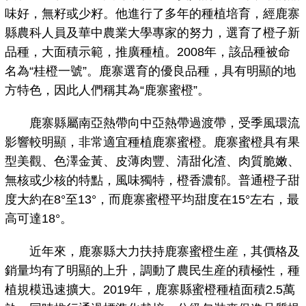
味好，無籽或少籽。他進行了多年的種植培育，經鹿寨
縣農科人員及華中農業大學專家的努力，選育了橙子新
品種，大面積示範，推廣種植。2008年，該品種被命
名為“桂橙一號”。鹿寨選育的優良品種，具有明顯的地
方特色，因此人們稱其為“鹿寨蜜橙”。
鹿寨縣屬南亞熱帶向中亞熱帶過渡帶，受季風環流
影響較明顯，非常適宜種植鹿寨蜜橙。鹿寨蜜橙具有果
型美觀、色澤金黃、皮薄肉豐、清甜化渣、肉質脆嫩、
無核或少核的特點，風味獨特，橙香濃郁。普通橙子甜
度大約在8°至13°，而鹿寨蜜橙平均甜度在15°左右，最
高可達18°。
近年來，鹿寨縣大力扶持鹿寨蜜橙生産，其價格及
銷量均有了明顯的上升，調動了農民生産的積極性，種
植規模迅速擴大。2019年，鹿寨縣蜜橙種植面積2.5萬