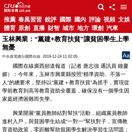
推薦
春風習習
銳評
國際
國內
評論
視頻
文娛
體育
原創
直播
財智
城市
地方
環創
汽車
玉林興業：“黨建+教育扶貧”讓貧困學生上學
無憂
中央廣電總台國際在線
2019-12-24 11:02:05
國際在線廣西頻道報道（記者 唐志強 通訊員 鐘慶
媚）：今年來，玉林市興業縣按照“精準資助、不落一
人”的總要求，堅持以“黨建＋教育扶貧”為抓手，實現從
學前教育到高等教育資助全覆蓋，確保沒有一個學生因
家庭經濟困難而失學。
興業開展“黨員教師結對幫扶”活動，組織黨員教師
進村入戶，與貧困學生結成“一對一”幫扶對子，宣傳教
育資助政策，零距離幫助貧困學生解決學習生活問題；