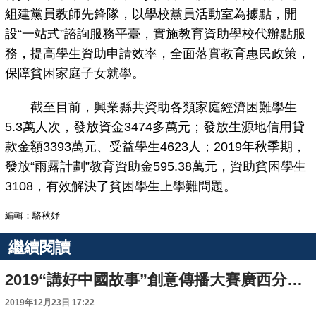
組建黨員教師先鋒隊，以學校黨員活動室為據點，開
設“一站式”諮詢服務平臺，實施教育資助學校代辦點服
務，提高學生資助申請效率，全面落實教育惠民政策，
保障貧困家庭子女就學。
截至目前，興業縣共資助各類家庭經濟困難學生
5.3萬人次，發放資金3474多萬元；發放生源地信用貸
款金額3393萬元、受益學生4623人；2019年秋季期，
發放“雨露計劃”教育資助金595.38萬元，資助貧困學生
3108，有效解決了貧困學生上學難問題。
編輯：駱秋妤
繼續閱讀
2019“講好中國故事”創意傳播大賽廣西分站賽圓滿結束
2019年12月23日 17:22