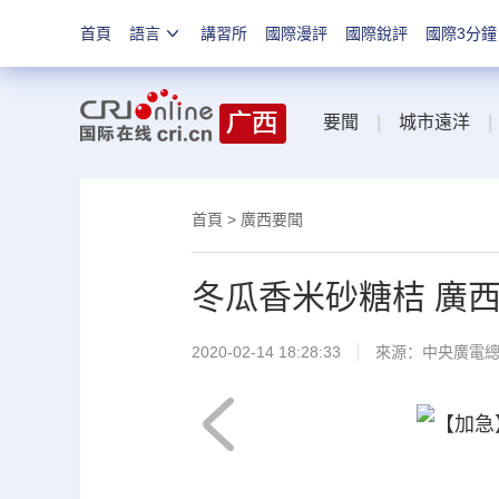
首頁
語言
講習所
國際漫評
國際銳評
國際3分鐘
要聞
|
城市遠洋
|
首頁
>
廣西要聞
冬瓜香米砂糖桔 廣
2020-02-14 18:28:33
來源：
中央廣電
下一页