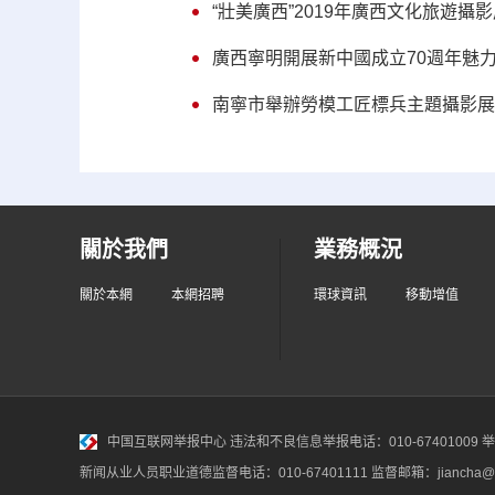
“壯美廣西”2019年廣西文化旅遊攝
廣西寧明開展新中國成立70週年魅
南寧市舉辦勞模工匠標兵主題攝影展
關於我們
業務概況
關於本網
本網招聘
環球資訊
移動增值
中国互联网举报中心
违法和不良信息举报电话：010-67401009 举报邮
新闻从业人员职业道德监督电话：010-67401111 监督邮箱：jiancha@c