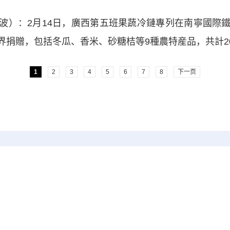
）：2月14日，廣西第五班果蔬冷鏈專列在南寧國際鐵
界捐贈，包括冬瓜、香米、砂糖桔等9種農特産品，共計
1
2
3
4
5
6
7
8
下一页