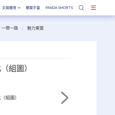
文娛體育
樓蘭平臺
PANDA SHORTS
站內搜索
一帶一路
|
魅力東盟
北（組圖）