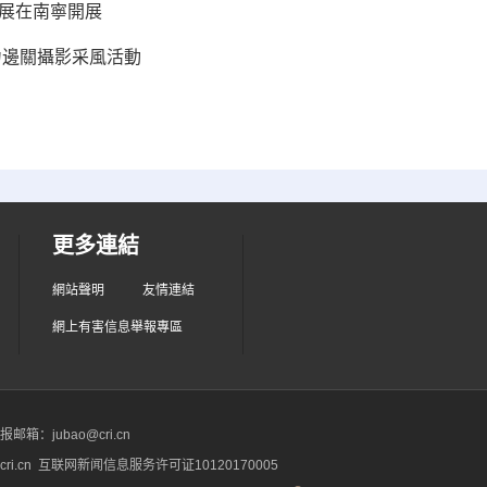
影展在南寧開展
力邊關攝影采風活動
更多連結
網站聲明
友情連結
網上有害信息舉報專區
箱：jubao@cri.cn
ri.cn 互联网新闻信息服务许可证10120170005