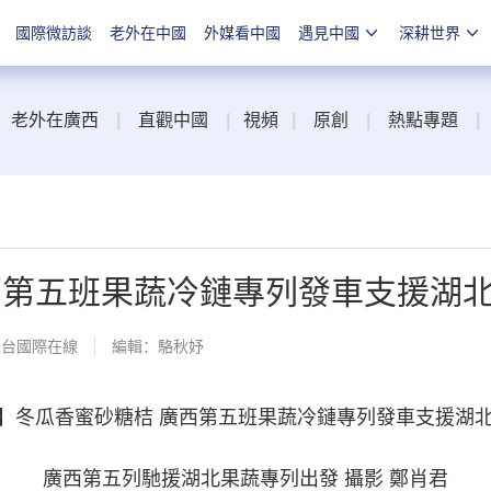
國際微訪談
老外在中國
外媒看中國
遇見中國
深耕世界
老外在廣西
|
直觀中國
|
視頻
|
原創
|
熱點專題
|
西第五班果蔬冷鏈專列發車支援湖
總台國際在線
編輯：駱秋妤
廣西第五列馳援湖北果蔬專列出發 攝影 鄭肖君